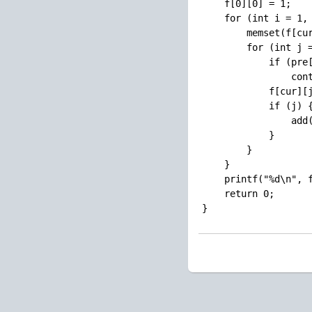
    f[0][0] = 1;

    for (int i = 1, 
        memset(f[cur
        for (int j =
            if (pre[
                cont
            f[cur][j
            if (j) {
                add(
            }

        }

    }

    printf("%d\n", f
    return 0;
