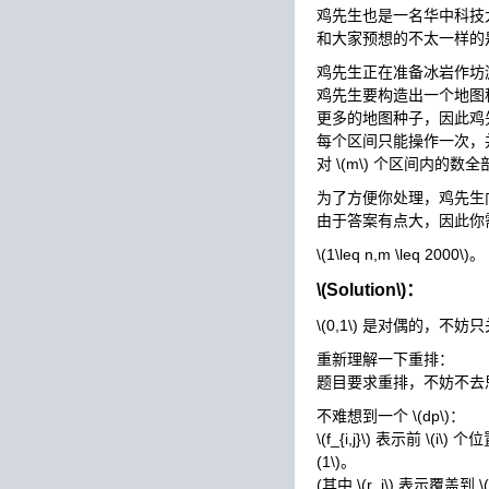
鸡先生也是一名华中科技
和大家预想的不太一样的
鸡先生正在准备冰岩作坊
鸡先生要构造出一个地图
更多的地图种子，因此鸡
每个区间只能操作一次，
对
\(m\)
个区间内的数全
为了方便你处理，鸡先生
由于答案有点大，因此你
\(1\leq n,m \leq 2000\)
。
\(Solution\)
：
\(0,1\)
是对偶的，不妨只
重新理解一下重排：
题目要求重排，不妨不去
不难想到一个
\(dp\)
：
\(f_{i,j}\)
表示前
\(i\)
个位
(1\)
。
(其中
\(r_i\)
表示覆盖到
\(