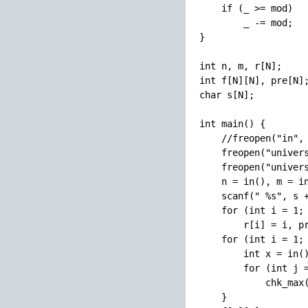
    if (_ >= mod)

        _ -= mod;

}

int n, m, r[N];

int f[N][N], pre[N];
char s[N];

int main() {

    //freopen("in", 
    freopen("univers
    freopen("univers
    n = in(), m = in
    scanf(" %s", s +
    for (int i = 1; 
        r[i] = i, pr
    for (int i = 1; 
        int x = in()
        for (int j =
            chk_max(
    }
