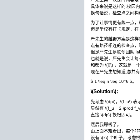
具体来说是这样的:校园
换句话说，检查点之间构
为了让事情更有趣一点，
但是学校有打卡规定，在
严先生的越野方案是这样
点有路径相连的检查点，
但是严先生是联创团队
la
也就是说，严先生会让每
和都为
\(0\)
，这就是一个
现在严先生想知道,总共有多少
$ 1 \leq n \leq 10^6 $。
\(Solution\)
：
先考虑
\(dp\)
，
\(f_u\)
表
显然有
\(f_u = 2 \prod f_v
直接
\(dp\)
换根即可。
然后我爆栈了。
由上面不难看出，每个非
设有
\(k\)
个叶子，考虑根