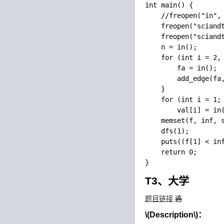
int main() {

    //freopen("in", 
    freopen("sciandt
    freopen("sciandt
    n = in();

    for (int i = 2, 
        fa = in();

        add_edge(fa,
    }

    for (int i = 1; 
        val[i] = in(
    memset(f, inf, s
    dfs(1);

    puts((f[1] < inf
    return 0;

T3、大学
题目链接
逃
\(Description\)
：