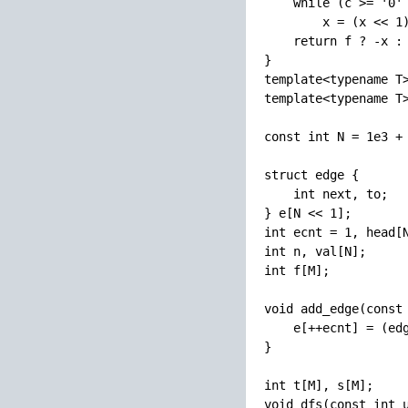
    while (c >= '0' 
        x = (x << 1)
    return f ? -x : 
}

template<typename T>
template<typename T>
const int N = 1e3 + 
struct edge {

    int next, to;

} e[N << 1];

int ecnt = 1, head[N
int n, val[N];

int f[M];

void add_edge(const 
    e[++ecnt] = (edg
}

int t[M], s[M];

void dfs(const int u