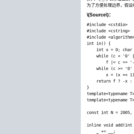
为了方便处理边界，假设
\(Source\)
：
#include <cstdio>

#include <cstring>

#include <algorithm>
int in() {

    int x = 0; char 
    while (c < '0' |
        f |= c == '-
    while (c >= '0' 
        x = (x << 1)
    return f ? -x : 
}

template<typename T>
template<typename T>
const int N = 2005, 
inline void add(int 
    _ += __;
