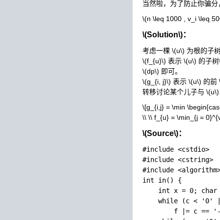
当然啦，为了防止你骗分
\(n \leq 1000 , v_i \leq 5
\(Solution\)
：
考虑一棵
\(u\)
为根的子
\(f_{u}\)
表示
\(u\)
的子树
\(dp\)
即可。
\(g_{i, j}\)
表示
\(u\)
的前
转移讨论某个儿子与
\(u\)
\[g_{i,j} = \min \begin{case
\\ \\ f_{u} = \min_{j = 0}^{v
\(Source\)
：
#include <cstdio>

#include <cstring>

#include <algorithm>
int in() {

    int x = 0; char 
    while (c < '0' |
        f |= c == '-