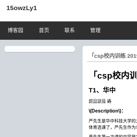
15owzLy1
博客园
首页
联系
管理
「csp校内训练 201
「csp校内训
T1、华中
题目链接
逃
\(Description\)
：
严先生是华中科技大学的
体育选课了，严先生作为幸
严先生第一次课的内容是“