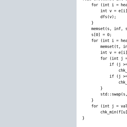
    for (int i = hea
        int v = e[i]
        dfs(v);

    }

    memset(s, inf, s
    s[0] = 0;

    for (int i = hea
        memset(t, in
        int v = e[i]
        for (int j =
            if (j >=
                chk_
            if (j >=
                chk_
        }

        std::swap(s,
    }

    for (int j = val
        chk_min(f[u]
}
