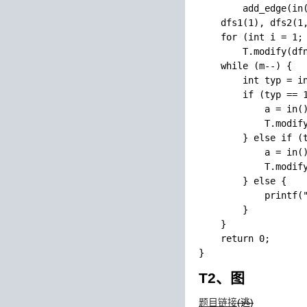
        add_edge(in(
    dfs1(1), dfs2(1,
    for (int i = 1; 
        T.modify(dfn
    while (m--) {

        int typ = in
        if (typ == 1
            a = in()
            T.modify
        } else if (t
            a = in()
            T.modify
        } else {

            printf("
        }

    }

    return 0;

T2、图
题目链接
(逃)