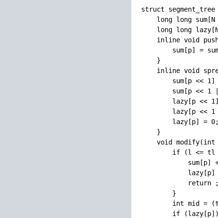
struct segment_tree 
    long long sum[N 
    long long lazy[N
    inline void push
        sum[p] = sum
    }

    inline void spr
        sum[p << 1] 
        sum[p << 1 |
        lazy[p << 1]
        lazy[p << 1 
        lazy[p] = 0;
    }

    void modify(int 
        if (l <= tl 
            sum[p] +
            lazy[p] 
            return ;
        }

        int mid = (t
        if (lazy[p])