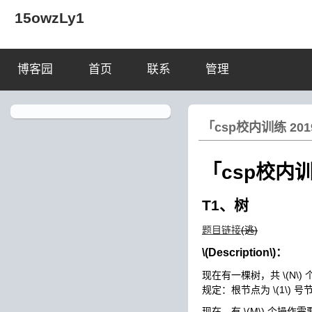
15owzLy1
博客园
首页
联系
管理
「csp校内训练 201
「csp校内训
T1、树
题目链接
(逃)
\(Description\)
：
现在有一棵树，共
\(N\)
规定：根节点为
\(1\)
号节
现在，有
\(M\)
个操作需