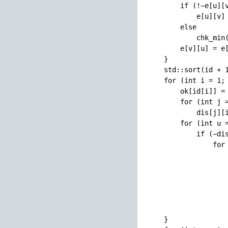
        if (!~e[u][v
            e[u][v] 
        else 

            chk_min(
        e[v][u] = e[
    }

    std::sort(id + 1
    for (int i = 1; 
        ok[id[i]] = 
        for (int j =
            dis[j][i
        for (int u =
            if (~dis
                for 
                    
                    
                    
                    
                   
                    
    }
