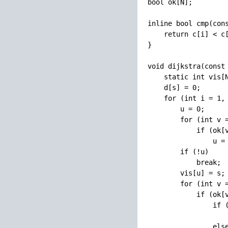
bool ok[N];

inline bool cmp(cons
    return c[i] < c[
}

void dijkstra(const 
    static int vis[N
    d[s] = 0;

    for (int i = 1, 
        u = 0;

        for (int v =
            if (ok[v
                u = 
        if (!u)

            break;

        vis[u] = s;

        for (int v =
            if (ok[v
                if (
                    
                else