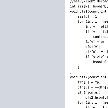
//heavy-light decomp
int siz[N], hson[N],
void dfs1(const int 
    siz[u] = 1;

    for (int i = hea
        int v = e[i]
        if (v == fa[
            continue
        fa[v] = u;

        dfs1(v);

        siz[u] += si
        if (siz[v] >
            hson[u] 
    }

}

void dfs2(const int 
    fro[u] = tp;

    dfn[u] = ++dfn[0
    if (hson[u])

        dfs2(hson[u]
    for (int i = hea
        if (e[i].to 