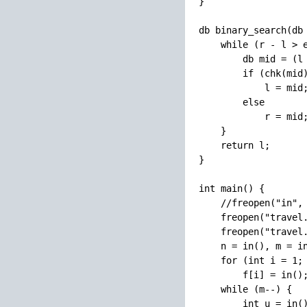
}

db binary_search(db 
    while (r - l > e
        db mid = (l 
        if (chk(mid)
            l = mid;
        else

            r = mid;
    }

    return l;

}

int main() {

    //freopen("in", 
    freopen("travel.
    freopen("travel.
    n = in(), m = in
    for (int i = 1; 
        f[i] = in();
    while (m--) {

        int u = in()