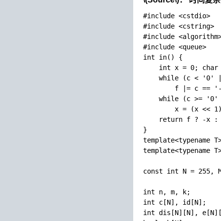
#include <cstdio>

#include <cstring>

#include <algorithm>
#include <queue>

int in() {

    int x = 0; char 
    while (c < '0' |
        f |= c == '-
    while (c >= '0' 
        x = (x << 1)
    return f ? -x : 
}

template<typename T>
template<typename T>
const int N = 255, M
int n, m, k;

int c[N], id[N];

int dis[N][N], e[N][