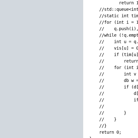
            return 1
    //std::queue<int
    //static int tim
    //for (int i = 1
    //    q.push(i),
    //while (!q.empt
    //    int u = q.
    //    vis[u] = 0
    //    if (tim[u]
    //        return
    //    for (int i
    //        int v 
    //        db w =
    //        if (d[
    //            d[
    //            if
    //              
    //        }

    //    }

    //}

    return 0;
