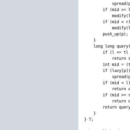
            spread(p
        if (mid >= l
            modify(l
        if (mid < r)
            modify(l
        push_up(p);

    }

    long long query(
        if (l <= tl 
            return s
        int mid = (t
        if (lazy[p])
            spread(p
        if (mid < l)
            return q
        if (mid >= r
            return q
        return quer
    }

} T;
