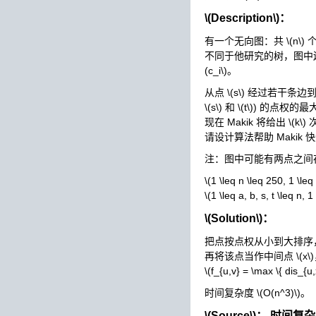
\(Description\)
：
有一个无向图：共
\(n\)
个
不同于他研究的树，图中
(c_i\)
。
从点
\(s\)
经过若干条边
\(s\)
和
\(t\)
) 的点权的最
现在 Makik 将给出
\(k\)
请设计算法帮助 Makik
注：图中可能有两点之间
\(1 \leq n \leq 250, 1 \l
\(1 \leq a, b, s, t \leq n, 
\(Solution\)
：
把点按点权从小到大排序
再将该点当作中间点
\(x\)
\(f_{u,v} = \max \{ dis_{u,
时间复杂度
\(O(n^3)\)
。
\(Source\)
： 时间复