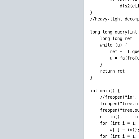
            dfs2(e[i
}

//heavy-light decomp
long long query(int 
    long long ret = 
    while (u) {

        ret += T.que
        u = fa[fro[u
    }

    return ret;

}

int main() {

    //freopen("in", 
    freopen("tree.in
    freopen("tree.ou
    n = in(), m = in
    for (int i = 1; 
        w[i] = in();
    for (int i = 1; 