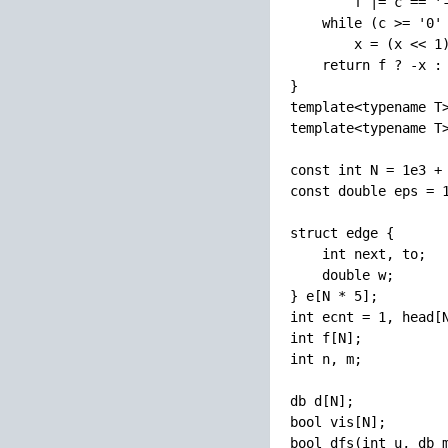
        f |= c == '-
    while (c >= '0' 
        x = (x << 1)
    return f ? -x : 
}

template<typename T>
template<typename T>
const int N = 1e3 + 
const double eps = 1
struct edge {

    int next, to;

    double w;

} e[N * 5];

int ecnt = 1, head[N
int f[N];

int n, m;

db d[N];

bool vis[N];

bool dfs(int u, db m