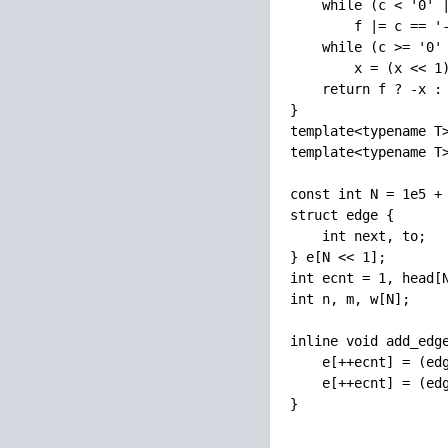
    while (c < '0' |
        f |= c == '-
    while (c >= '0' 
        x = (x << 1)
    return f ? -x : 
}

template<typename T>
template<typename T>
const int N = 1e5 + 
struct edge {

    int next, to;

} e[N << 1];

int ecnt = 1, head[N
int n, m, w[N];

inline void add_edge
    e[++ecnt] = (edg
    e[++ecnt] = (edg
}
