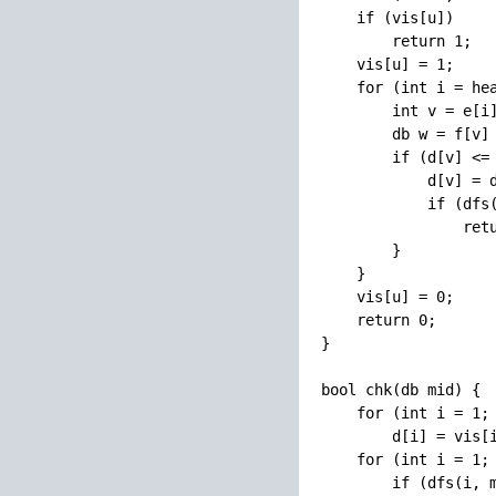
    if (vis[u])

        return 1;

    vis[u] = 1;

    for (int i = hea
        int v = e[i]
        db w = f[v] 
        if (d[v] <= 
            d[v] = d
            if (dfs(
                retu
        }

    }

    vis[u] = 0;

    return 0;

}

bool chk(db mid) {

    for (int i = 1; 
        d[i] = vis[i
    for (int i = 1; 
        if (dfs(i, m