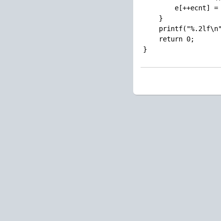
        e[++ecnt] = 
    }

    printf("%.2lf\n"
    return 0;
