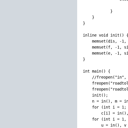
                    
            }

    }

}

inline void init() {
    memset(dis, -1, 
    memset(f, -1, si
    memset(e, -1, si
}

int main() {

    //freopen("in", 
    freopen("roadtol
    freopen("roadtol
    init();

    n = in(), m = in
    for (int i = 1; 
        c[i] = in(),
    for (int i = 1, 
        u = in(), v 