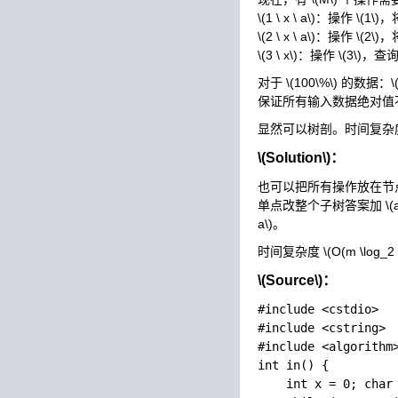
\(1 \ x \ a\)
：操作
\(1\)
，
\(2 \ x \ a\)
：操作
\(2\)
，
\(3 \ x\)
：操作
\(3\)
，查
对于
\(100\%\)
的数据：
\
保证所有输入数据绝对值
显然可以树剖。时间复杂
\(Solution\)
：
也可以把所有操作放在节
单点改整个子树答案加
\(
a\)
。
时间复杂度
\(O(m \log_2 
\(Source\)
：
#include <cstdio>

#include <cstring>

#include <algorithm>
int in() {

    int x = 0; char 