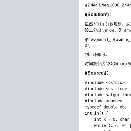
\(2 \leq L \leq 1000, 2 \l
\(Solution\)
：
显然
\(01\)
分数规划，故二
设二分出
\(mid\)
，则
\(mi
\[\frac{\sum f_i }{\sum e_
0 \]
判正环即可。
时间复杂度
\(O(G(n,m) \l
\(Source\)
：
#include <cstdio>

#include <cstring>

#include <algorithm>
#include <queue>

typedef double db;

int in() {

    int x = 0; char 
    while (c < '0' |