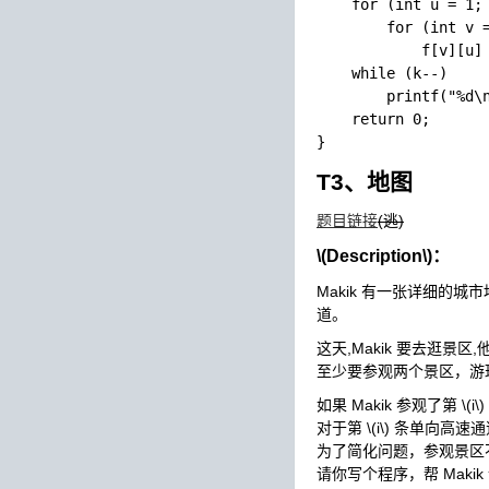
    for (int u = 1; 
        for (int v =
            f[v][u] 
    while (k--)

        printf("%d\n
    return 0;

T3、地图
题目链接
(逃)
\(Description\)
：
Makik 有一张详细的城
道。
这天,Makik 要去逛
至少要参观两个景区，游
如果 Makik 参观了第
\(i\)
对于第
\(i\)
条单向高速通
为了简化问题，参观景区不
请你写个程序，帮 Mak