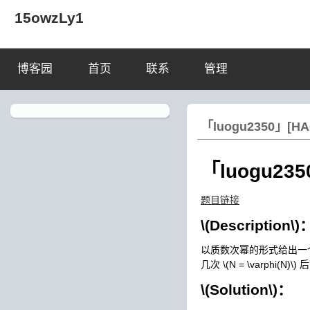
15owzLy1
博客园
首页
联系
管理
「luogu2350」[HA
「luogu23
题目链接
\(Description\)
以质数次幂的形式给出一
几次
\(N = \varphi(N)\)
后
\(Solution\)
：