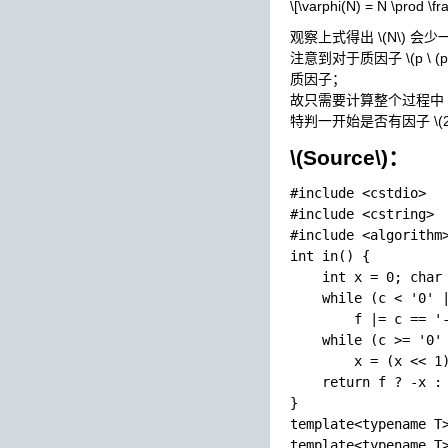
\[\varphi(N) = N \prod \fra
观察上式得出
\(N\)
会少
注意到对于质因子
\(p \ (
质因子；
故只需要计算整个过程中
特判一开始是否有因子
\(
\(Source\)
：
#include <cstdio>

#include <cstring>

#include <algorithm>
int in() {

    int x = 0; char 
    while (c < '0' |
        f |= c == '-
    while (c >= '0' 
        x = (x << 1)
    return f ? -x : 
}

template<typename T>
template<typename T>