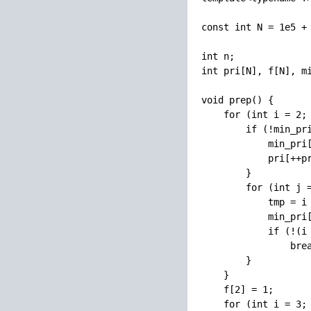
const int N = 1e5 + 
int n;

int pri[N], f[N], mi
void prep() {

    for (int i = 2; 
        if (!min_pri
            min_pri[
            pri[++pr
        }

        for (int j =
            tmp = i 
            min_pri[
            if (!(i 
                brea
        }

    }

    f[2] = 1;

    for (int i = 3; 