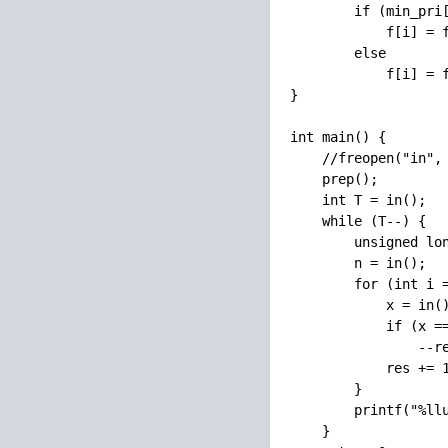
        if (min_pri[
            f[i] = f
        else

            f[i] = f
}

int main() {

    //freopen("in", 
    prep();

    int T = in();

    while (T--) {

        unsigned lon
        n = in();

        for (int i =
            x = in()
            if (x ==
                --re
            res += 1
        }

        printf("%llu
    }
