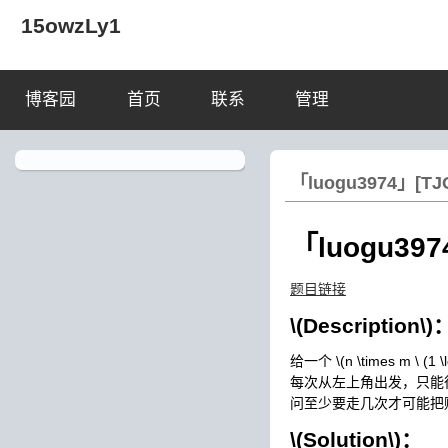
15owzLy1
博客园
首页
联系
管理
「luogu3974」[T
「luogu39
题目链接
\(Description\)
给一个
\(n \times m \ (1 \
每次从左上角出发，只能
问至少要走几次才可能把
\(Solution\)
：