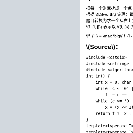
把每一个财宝拆成一个点
根据
\(Dilworth\)
定理：最
题目转换为求一个从右上
\(f_{i, j}\)
表示以
\((i, j)\)
\[f_{i,j} = \max \big\{ f_{i - 
\(Source\)
：
#include <cstdio>

#include <cstring>

#include <algorithm>
int in() {

    int x = 0; char 
    while (c < '0' |
        f |= c == '-
    while (c >= '0' 
        x = (x << 1)
    return f ? -x : 
}

template<typename T>
template<typename T>