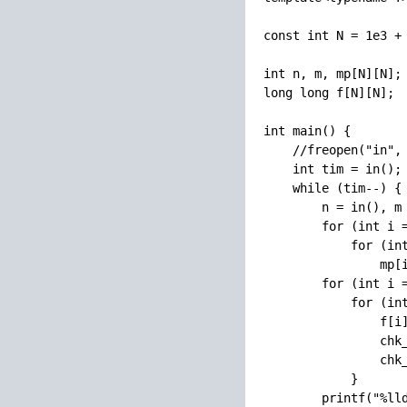
const int N = 1e3 + 
int n, m, mp[N][N];

long long f[N][N];

int main() {

    //freopen("in", 
    int tim = in();

    while (tim--) {

        n = in(), m 
        for (int i =
            for (int
                mp[i
        for (int i =
            for (int
                f[i]
                chk_
                chk_
            }

        printf("%lld