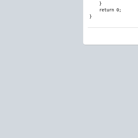
    }

    return 0;
