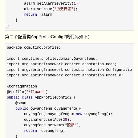
        alarm.setAlarmSeverity(
1
);

        alarm.setName(
"
历史告警
"
);

return
  alarm;

    }

}
第二个配置类AppProfileConfig2的代码如下：
package com.timo.profile;

import com.timo.profile.domain.Ouyangfeng;

import org.springframework.context.annotation.Bean;

import org.springframework.context.annotation.Configuration;

import org.springframework.context.annotation.Profile;

@Configuration

@Profile(
"
!flower
"
public
class
 AppProfileConfig2 {

    @Bean

public
 Ouyangfeng ouyangfeng(){

        Ouyangfeng ouyangfeng 
= 
new
 Ouyangfeng();

        ouyangfeng.setAge(
25
);

        ouyangfeng.setName(
"
欧阳
"
);

return
  ouyangfeng;

    }
