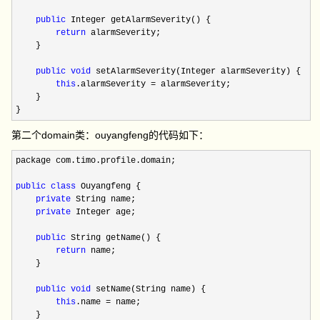
public
 Integer getAlarmSeverity() {

return
 alarmSeverity;

    }

public
void
 setAlarmSeverity(Integer alarmSeverity) {

this
.alarmSeverity =
 alarmSeverity;

    }

}
第二个domain类：ouyangfeng的代码如下：
package com.timo.profile.domain;

public
class
 Ouyangfeng {

private
 String name;

private
 Integer age;

public
 String getName() {

return
 name;

    }

public
void
 setName(String name) {

this
.name =
 name;

    }
