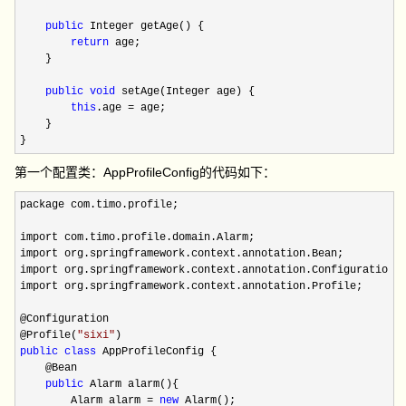
public
 Integer getAge() {

return
 age;

    }

public
void
 setAge(Integer age) {

this
.age =
 age;

    }

}
第一个配置类：AppProfileConfig的代码如下：
package com.timo.profile;

import com.timo.profile.domain.Alarm;

import org.springframework.context.annotation.Bean;

import org.springframework.context.annotation.Configuration;

import org.springframework.context.annotation.Profile;

@Configuration

@Profile(
"
sixi
"
public
class
 AppProfileConfig {

    @Bean

public
 Alarm alarm(){

        Alarm alarm 
= 
new
 Alarm();
