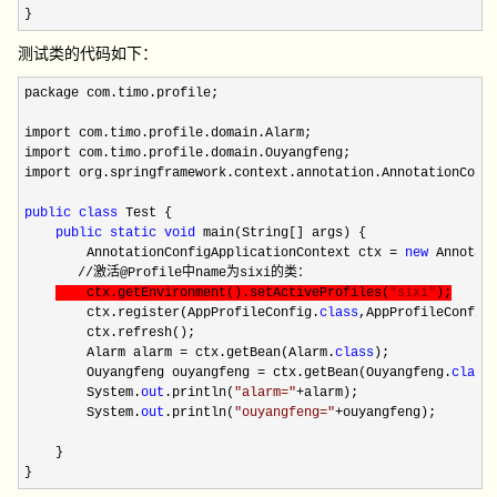
}
测试类的代码如下：
package com.timo.profile;

import com.timo.profile.domain.Alarm;

import com.timo.profile.domain.Ouyangfeng;

import org.springframework.context.annotation.AnnotationConfi
public
class
 Test {

public
static
void
 main(String[] args) {

        AnnotationConfigApplicationContext ctx 
= 
new
 Annotat
　　　　//激活@Profile中name为sixi的类：

    ctx.getEnvironment().setActiveProfiles(
"
sixi
"
);
        ctx.register(AppProfileConfig.
class
,AppProfileConfig
        ctx.refresh();

        Alarm alarm 
= ctx.getBean(Alarm.
class
);

        Ouyangfeng ouyangfeng 
= ctx.getBean(Ouyangfeng.
class
)
        System.
out
.println(
"
alarm=
"
+
alarm);

        System.
out
.println(
"
ouyangfeng=
"
+
ouyangfeng);

    }

}