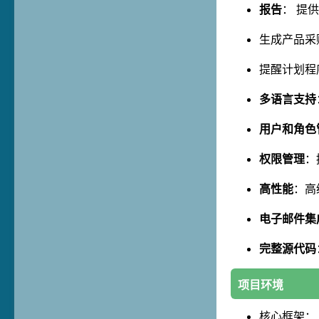
报告
： 提
生成产品采
提醒计划程
多语言支持
用户和角色
权限管理
：
高性能
：高
电子邮件集
完整源代码
项目环境
核心框架：.N