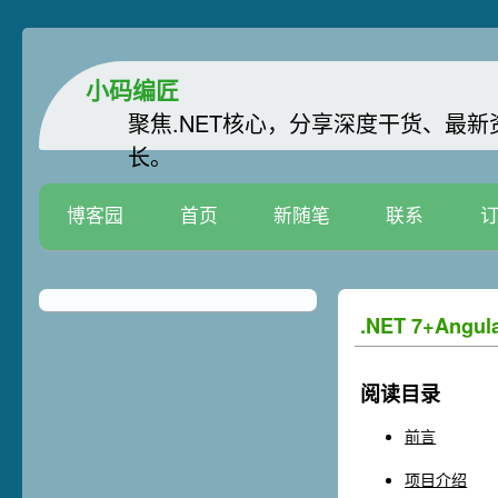
小码编匠
聚焦.NET核心，分享深度干货、最
长。
博客园
首页
新随笔
联系
.NET 7+An
阅读目录
前言
项目介绍