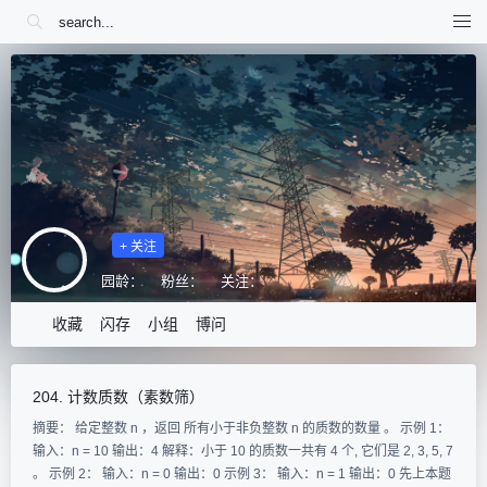
+ 关注
园龄：
粉丝：
关注：
收藏
闪存
小组
博问
204. 计数质数（素数筛）
摘要： 给定整数 n ，返回 所有小于非负整数 n 的质数的数量 。 示例 1：
输入：n = 10 输出：4 解释：小于 10 的质数一共有 4 个, 它们是 2, 3, 5, 7
。 示例 2： 输入：n = 0 输出：0 示例 3： 输入：n = 1 输出：0 先上本题