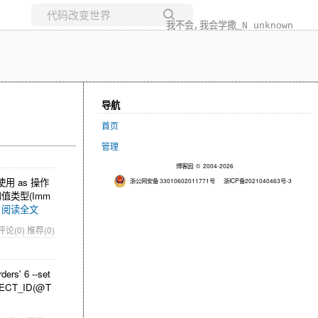
我不会,我会学撒_N unknown
所有博客
当前博客
导航
首页
管理
博客园
© 2004-2026
使用 as 操作
浙公网安备 33010602011771号
浙ICP备2021040463号-3
的值类型(Imm
阅读全文
评论(0)
推荐(0)
ers' 6 --set
BJECT_ID(@T