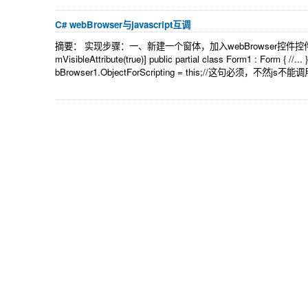
C# webBrowser与javascript互调
摘要： 实现步骤：一、新建一个窗体，加入webBrowser控件控件名：web
mVisibleAttribute(true)] public partial class Form1 : Form 
bBrowser1.ObjectForScripting = this;//这句必须，不然js不