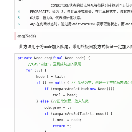
4
     PROPAGATE：值为-3
5
6
     AQS在判断状态时，通过用waitStatus>0表示取消状态，而wai
enq(Node)
此方法用于将node加入队尾，采用终极自旋方式保证一定加入
private
 Node enq(
final
 Node node) {

//
CAS"自旋"，直到成功加入队尾
for
 (;;) {

         Node t 
=
 tail;

if
 (t == 
null
) { 
//
 队列为空，创建一个空的标志结点作
if
 (compareAndSetHead(
new
 Node()))

                 tail 
=
 head;

         } 
else
 {
//
正常流程，放入队尾
            node.prev =
 t;

if
 (compareAndSetTail(t, node)) {

                 t.next 
=
 node;

return
 t;
