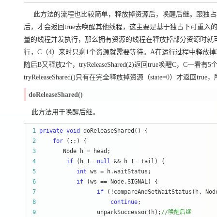
此方法的流程也比较简单，释放掉资源后，唤醒后继。跟独占模式下的rele
后，才会返回true去唤醒其他线程，这主要是基于独占下可重入的考量
量的线程并发执行，那么拥有资源的线程在释放掉部分资源时就可
行，C（4）来时只剩1个资源就需要等待。A在运行过程中释放掉2个资源量
随后B又释放2个，tryReleaseShared(2)返回true唤醒C，C一看
tryReleaseShared()只有在完全释放掉资源（state=0）才返回tr
doReleaseShared()
此方法用于唤醒后继。
 1
private
void
 2
for
 3
        Node h =
 4
if
 (h != 
null
 && h !=
 5
int
 ws =
 6
if
 (ws ==
 7
if
 (!compareAndSetWaitStatus(h, Nod
 8
continue
 9
                  unparkSuccessor(h);
//
唤醒后继