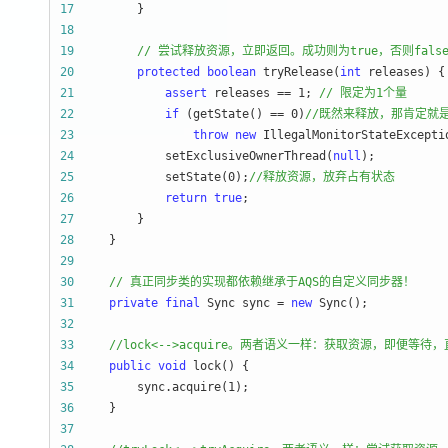
17
18
19
//
 尝试释放资源，立即返回。成功则为true，否则fals
20
protected
boolean
 tryRelease(
int
21
assert
 releases == 1; 
//
 限定为1个量
22
if
 (getState() == 0)
//
既然来释放，那肯定就
23
throw
new
24
             setExclusiveOwnerThread(
null
25
             setState(0);
//
释放资源，放弃占有状态
26
return
true
27
28
29
30
//
 真正同步类的实现都依赖继承于AQS的自定义同步器！
31
private
final
 Sync sync = 
new
32
33
//
lock<-->acquire。两者语义一样：获取资源，即便等
34
public
void
35
         sync.acquire(1
36
37