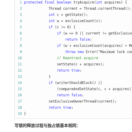
 1
protected
final
boolean
 tryAcquire(
int
 2
             Thread current =
 3
int
 c =
 4
int
 w =
 5
if
 (c != 0
 6
if
 (w == 0 || current !=
 7
return
false
 8
if
 (w + exclusiveCount(acquires) >
 9
throw
new
 Error("Maximum lock co
10
//
 Reentrant acquire
11
                 setState(c +
12
return
true
13
14
if
15
                 !compareAndSetState(c, c +
16
return
false
17
18
return
true
19
 }
写锁的释放过程与独占锁基本相同：