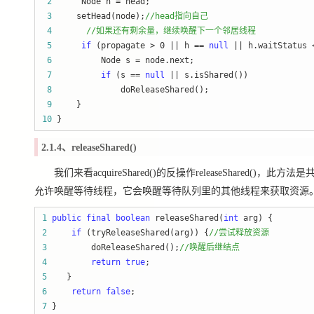
 2
      Node h =
 3
     setHead(node);
//
 4
//
如果还有剩余量，继续唤醒下一个邻居线程
 5
if
 (propagate > 0 || h == 
null
 || h.waitStatus 
 6
          Node s =
 7
if
 (s == 
null
 ||
 8
 9
10
 }
2.1.4、releaseShared()
我们来看acquireShared()的反操作releaseShare
允许唤醒等待线程，它会唤醒等待队列里的其他线程来获取资源
1
public
final
boolean
 releaseShared(
int
2
if
 (tryReleaseShared(arg)) {
//
尝试释放资源
3
         doReleaseShared();
//
唤醒后继结点
4
return
true
5
6
return
false
7
 }