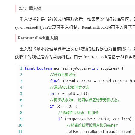
2.5、重入锁
重入锁指的是当前线成功获取锁后，如果再次访问该临界区，则不会对自己产生
synchronized由jvm实现可重入机制，ReentrantLock的可
ReentrantLock重入锁
重入锁的基本原理是判断上次获取锁的线程是否为当前线程，如
获取锁的线程是否为当前线程。由于ReentrantLock是基于
 1
final
boolean
 nonfairTryAcquire(
int
 2
//
获取当前线程
 3
final
 Thread current =
 4
//
通过AQS获取同步状态
 5
int
 c =
 6
//
同步状态为0，说明临界区处于无锁状态，
 7
if
 (c == 0
 8
//
修改同步状态，即加锁
 9
if
 (compareAndSetState(0
10
//
将当前线程设置为锁的owner
11