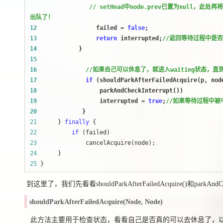
                 //
 setHead中node.prev已置为null，
出队了！
12
                 failed = 
false
13
return
 interrupted;
//
返回等待过程中是否
14
15
16
//
如果自己可以休息了，就进入waiting状态，直到被
17
if
18
19
                  interrupted = 
true
;
//
如果等待过程中被中
20
21
      } 
finally
22
if
23
24
25
 }
到这里了，我们先看看shouldParkAfterFailedAcquire()和parkAnd
shouldParkAfterFailedAcquire(Node, Node)
此方法主要用于检查状态，看看自己是否真的可以去休息了，