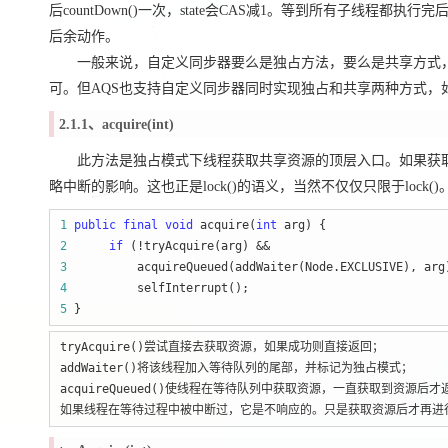
后countDown()一次，state会CAS减1。等到所有子线程都执行完后
后余动作。
一般来说，自定义同步器要么是独占方法，要么是共享方式，他们也只需实现tryAcqu
可。但AQS也支持自定义同步器同时实现独占和共享两种方式，如Reentra
2.1.1、acquire(int)
此方法是独占模式下线程获取共享资源的顶层入口。如果获取
略中断的影响。这也正是lock()的语义，当然不仅仅只限于lock(
1
public
final
void
 acquire(
int
2
if
3
4
5
 }
tryAcquire()尝试直接去获取资源，如果成功则直接返回；

addWaiter()将该线程加入等待队列的尾部，并标记为独占模式；

acquireQueued()使线程在等待队列中获取资源，一直获取到资源后
如果线程在等待过程中被中断过，它是不响应的。只是获取资源后才再进行自我中