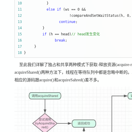
10
11
else
if
12
                       !compareAndSetWaitStatus(h, 0
13
continue
14
15
if
 (h == head)
//
 head发生变化
16
break
17
18
 }
至此我们详解了独占和共享两种模式下获取-释放资源(acquire-release、ac
acquireShared()两种方法下，线程在等待队列中都是忽略中断的。AQS也支持响应
相应的源码跟acquire()和acquireSahred()差不多。