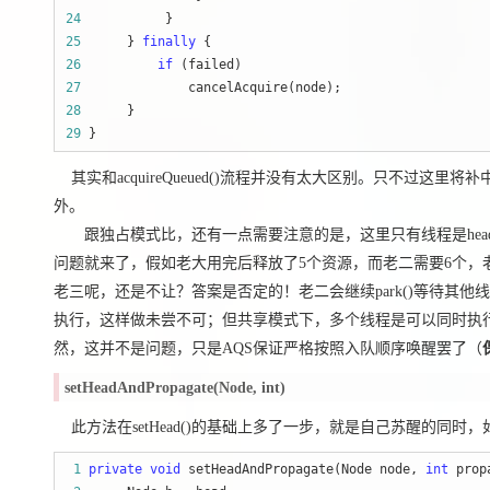
24
25
      } 
finally
26
if
27
28
29
 }
其实和acquireQueued()流程并没有太大区别。只不过这里将补中断的selfI
外。
跟独占模式比，还有一点需要注意的是，这里只有线程是head.
问题就来了，假如老大用完后释放了5个资源，而老二需要6个，
老三呢，还是不让？答案是否定的！老二会继续park()等待其
执行，这样做未尝不可；但共享模式下，多个线程是可以同时执
然，这并不是问题，只是AQS保证严格按照入队顺序唤醒罢了（
setHeadAndPropagate(Node, int)
此方法在setHead()的基础上多了一步，就是自己苏醒的同
 1
private
void
 setHeadAndPropagate(Node node, 
int