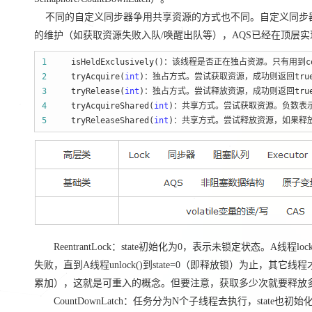
不同的自定义同步器争用共享资源的方式也不同。自定义同步器在
的维护（如获取资源失败入队/唤醒出队等），AQS已经在顶层
1
2
     tryAcquire(
int
3
     tryRelease(
int
4
     tryAcquireShared(
int
5
     tryReleaseShared(
int
)：共享方式。尝试释放资源，如果释放
ReentrantLock：state初始化为0，表示未锁定状态。A线程lock(
失败，直到A线程unlock()到state=0（即释放锁）为止，其
累加），这就是可重入的概念。但要注意，获取多少次就要释放多么
CountDownLatch：任务分为N个子线程去执行，stat