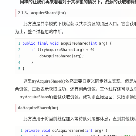
同样的让我们再来看看对于共享锁的情况下，资源的获取和释
2.1.3、acquireShared(int)
此方法是共享模式下线程获取共享资源的顶层入口。它会获取
为止，整个过程忽略中断。
1
public
final
void
 acquireShared(
int
2
if
 (tryAcquireShared(arg) < 0
3
4
5
 }
这里tryAcquireShared()依然需要自定义同步器去
余资源；正数表示获取成功，还有剩余资源，其他线程还可以去获取。所以
tryAcquireShared()尝试获取资源，成功则直接返回；失败则通
doAcquireShared(int)
此方法用于将当前线程加入等待队列尾部休息，直到其他线程
 1
private
void
 doAcquireShared(
int