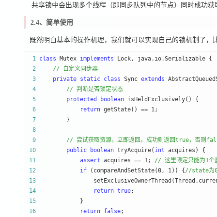
共享锁中会出现多个线程（即同步队列中的节点）同时成功获
2.4、简单使用
既然明白基本的操作机理，我们就可以实现自己的锁机制了，比如
 1
class
 Mutex 
implements
 2
//
 自定义同步器
 3
private
static
class
 Sync 
extends
 4
//
 判断是否锁定状态
 5
protected
boolean
 6
return
 getState() == 1
 7
 8
 9
//
 尝试获取资源，立即返回。成功则返回true，否则fal
10
public
boolean
 tryAcquire(
int
11
assert
 acquires == 1; 
//
 这里限定只能为1个
12
if
 (compareAndSetState(0, 1)) {
//
state
13
                 setExclusiveOwnerThread(Thread.curre
14
return
true
15
16
return
false