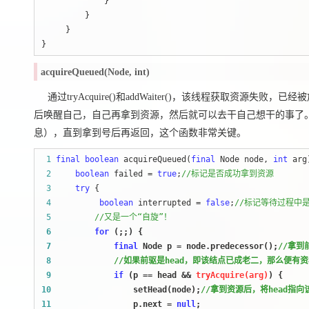
             }

         }

     }

}
acquireQueued(Node, int)
通过tryAcquire()和addWaiter()，该线程获取资
后唤醒自己，自己再拿到资源，然后就可以去干自己想干的事了。acq
息），直到拿到号后再返回，这个函数非常关键。
 1
final
boolean
 acquireQueued(
final
 Node node, 
int
 2
boolean
 failed = 
true
;
//
标记是否成功拿到资源
 3
try
 4
boolean
 interrupted = 
false
;
//
 5
//
又是一个“自旋”！
 6
for
 7
final
 Node p = node.predecessor();
//
 8
//
如果前驱是head，即该结点已成老二，那么便有资
 9
if
 (p == head &&
 tryAcquire(arg)
10
                 setHead(node);
//
拿到资源后，将head指向
11
                 p.next = 
null
; 