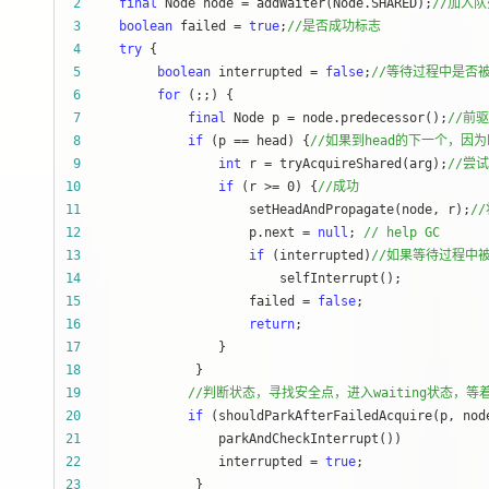
 2
final
 Node node = addWaiter(Node.SHARED);
//
加入队
 3
boolean
 failed = 
true
;
//
是否成功标志
 4
try
 5
boolean
 interrupted = 
false
;
//
等待过程中是否
 6
for
 7
final
 Node p = node.predecessor();
//
前驱
 8
if
 (p == head) {
//
如果到head的下一个，因为
 9
int
 r = tryAcquireShared(arg);
//
尝试
10
if
 (r >= 0) {
//
成功
11
                      setHeadAndPropagate(node, r);
//
12
                      p.next = 
null
; 
//
 help GC
13
if
 (interrupted)
//
如果等待过程中
14
15
                      failed = 
false
16
return
17
18
19
//
判断状态，寻找安全点，进入waiting状态，等着被un
20
if
21
22
                  interrupted = 
true
23