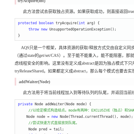
tryAcquire(int)
此方法尝试去获取独占资源。如果获取成功，则直接返回true，否则直
protected
boolean
 tryAcquire(
int
 arg) {

throw
new
 UnsupportedOperationException();

}
AQS只是一个框架，具体资源的获取/释放方式交由自定义同步
（通过state的get/set/CAS）。至于能不能重入，能不
虑线程安全的影响。这里没有定义成abstract是因为独占模式下只用实现tryAc
tryReleaseShared。如果都定义成abstract，那么每个模
addWaiter(Node)
此方法用于将当前线程加入到等待队列的队尾，并返回当前
private
 Node addWaiter(Node mode) {

//
以给定模式构造结点。mode有两种：EXCLUSIVE（独占）和SH
    Node node = 
new
 Node(Thread.currentThread(), mode);

//
尝试快速方式直接放到队尾。
     Node pred =
 tail;
