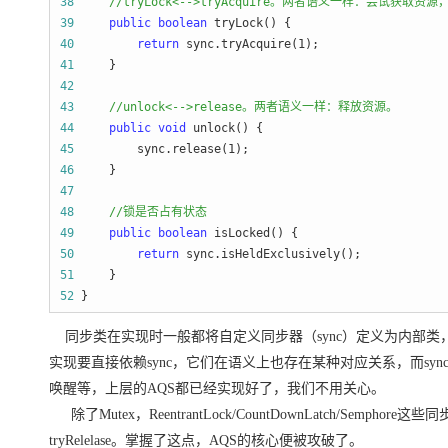
38
//
tryLock<-->tryAcquire。两者语义一样：尝试获取
39
public
boolean
40
return
 sync.tryAcquire(1
41
42
43
//
unlock<-->release。两者语义一样：释放资源。
44
public
void
45
         sync.release(1
46
47
48
//
锁是否占有状态
49
public
boolean
50
return
51
52
 }
同步类在实现时一般都将自定义同步器（sync）定义为内部类，
实现要直接依赖sync，它们在语义上也存在某种对应关系，而sync只用实现
唤醒等，上层的AQS都已经实现好了，我们不用关心。
除了Mutex，ReentrantLock/CountDownLatch/Semp
tryRelelase。掌握了这点，AQS的核心便被攻破了。