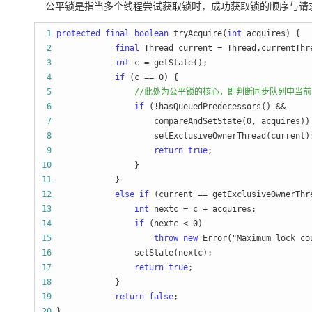
公平锁是指当多个线程尝试获取锁时，成功获取锁的顺序与请求获取锁
 1
protected
final
boolean
 tryAcquire(
int
 2
final
 Thread current =
 3
int
 c =
 4
if
 (c == 0
 5
//
此处为公平锁的核心，即判断同步队列中当前
 6
if
 7
                     compareAndSetState(0
 8
 9
return
true
10
11
12
else
if
 (current ==
13
int
 nextc = c +
14
if
 (nextc < 0
15
throw
new
 Error("Maximum lock co
16
17
return
true
18
19
return
false
20
 }