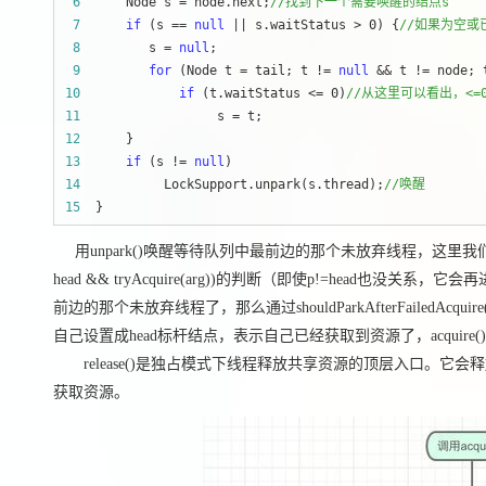
 6
      Node s = node.next;
//
找到下一个需要唤醒的结点s
 7
if
 (s == 
null
 || s.waitStatus > 0) {
//
如果为空或
 8
         s = 
null
 9
for
 (Node t = tail; t != 
null
 && t != node; 
10
if
 (t.waitStatus <= 0)
//
从这里可以看出，<=
11
                  s =
12
13
if
 (s != 
null
14
           LockSupport.unpark(s.thread);
//
唤醒
15
  }
用unpark()唤醒等待队列中最前边的那个未放弃线程，这里我们也用s来
head && tryAcquire(arg))的判断（即使p!=head也没关系，它
前边的那个未放弃线程了，那么通过shouldParkAfterFailedAc
自己设置成head标杆结点，表示自己已经获取到资源了，acquire
release()是独占模式下线程释放共享资源的顶层入口。它会释
获取资源。