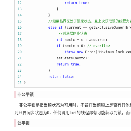
12
return
true
13
14
15
//
如果临界区处于锁定状态，且上次获取锁的线程为
16
else
if
 (current ==
17
//
则递增同步状态
18
int
 nextc = c +
19
if
 (nextc < 0) 
//
 overflow
20
throw
new
 Error("Maximum lock co
21
22
return
true
23
24
return
false
25
 }
非公平锁
非公平锁是指当锁状态为可用时，不管在当前锁上是否有其他线
到只要同步状态为0，任何调用lock的线程都有可能获取到锁，而
公平锁