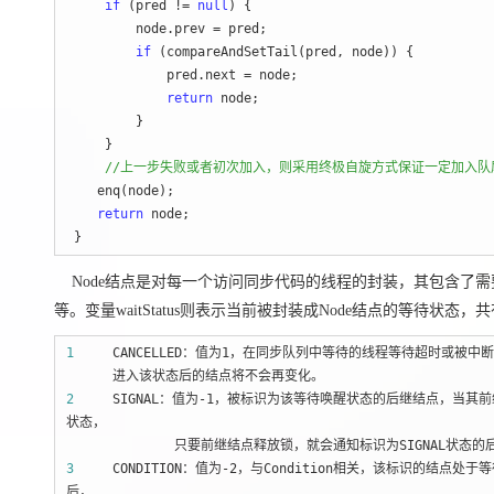
if
 (pred != 
null
) {

         node.prev 
=
 pred;

if
 (compareAndSetTail(pred, node)) {

             pred.next 
=
 node;

return
 node;

         }

     }

//
上一步失败或者初次加入，则采用终极自旋方式保证一定加入队
    enq(node);

return
 node;

 }
Node结点是对每一个访问同步代码的线程的封装，其包含了
等。变量waitStatus则表示当前被封装成Node结点的等待状态，共有4
1
    CANCELLED：值为1，在同步队列中等待的线程等待超时或被中断
2
     SIGNAL：值为-1
，被标识为该等待唤醒状态的后继结点，当其前
状态，
3
     CONDITION：值为-2
，与Condition相关，该标识的结点处于等待
后，