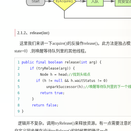
2.1.2、release(int)
这里我们来讲一下acquire()的反操作release()。此
state=0）,则唤醒等待队列里的其他线程。
1
public
final
boolean
 release(
int
2
if
3
          Node h = head;
//
找到头结点
4
if
 (h != 
null
 && h.waitStatus != 0
5
             unparkSuccessor(h);
//
唤醒等待队列里的下一个
6
return
true
7
8
return
false
9
 }
逻辑并不复杂。调用tryRelease()来释放资源。有一点需要注意
自定义同步器在设计tryRelease()的时候要明确这一点。