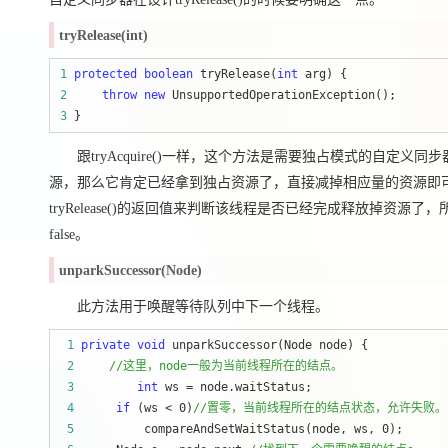
tryRelease(int)
1
protected
boolean
 tryRelease(
int
2
throw
new
3
 }
跟tryAcquire()一样，这个方法是需要独占模式的自定义同步
源，那么它肯定已经拿到独占资源了，直接减掉相应量的资源即可(stat
tryRelease()的返回值来判断该线程是否已经完成释放掉资源了，
false。
unparkSuccessor(Node)
此方法用于唤醒等待队列中下一个线程。
 1
private
void
 2
//
这里，node一般为当前线程所在的结点。
 3
int
 ws =
 4
if
 (ws < 0)
//
置零，当前线程所在的结点状态，允许失败。
 5
          compareAndSetWaitStatus(node, ws, 0