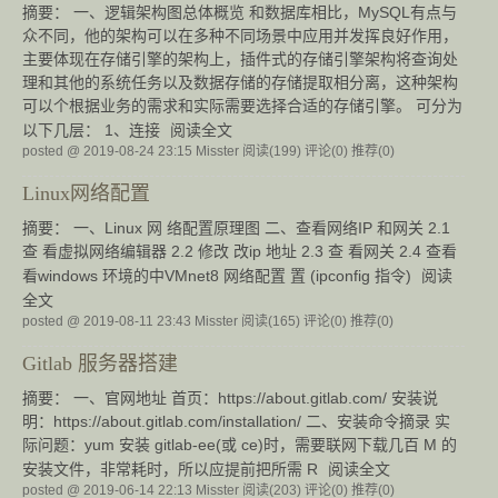
摘要： 一、逻辑架构图总体概览 和数据库相比，MySQL有点与
众不同，他的架构可以在多种不同场景中应用并发挥良好作用，
主要体现在存储引擎的架构上，插件式的存储引擎架构将查询处
理和其他的系统任务以及数据存储的存储提取相分离，这种架构
可以个根据业务的需求和实际需要选择合适的存储引擎。 可分为
以下几层： 1、连接
阅读全文
posted @ 2019-08-24 23:15 Misster
阅读(199)
评论(0)
推荐(0)
Linux网络配置
摘要： 一、Linux 网 络配置原理图 二、查看网络IP 和网关 2.1
查 看虚拟网络编辑器 2.2 修改 改ip 地址 2.3 查 看网关 2.4 查看
看windows 环境的中VMnet8 网络配置 置 (ipconfig 指令)
阅读
全文
posted @ 2019-08-11 23:43 Misster
阅读(165)
评论(0)
推荐(0)
Gitlab 服务器搭建
摘要： 一、官网地址 首页：https://about.gitlab.com/ 安装说
明：https://about.gitlab.com/installation/ 二、安装命令摘录 实
际问题：yum 安装 gitlab-ee(或 ce)时，需要联网下载几百 M 的
安装文件，非常耗时，所以应提前把所需 R
阅读全文
posted @ 2019-06-14 22:13 Misster
阅读(203)
评论(0)
推荐(0)