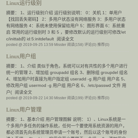
Linux运行级别
摘要： 1、运行级别介绍 运行级别说明： 0：关机 1：单用户
【找回丢失密码】 2：多用户状态没有网络服务 3：多用户状态
有网络服务 4：系统未使用保留给用户 5：图形界面 6：系统重
启 常用的运行级别时 3 和 5 ，要修改默认的运行级别可修改/et
c/inittab的 id:5:initdefault
阅读全文
posted @ 2019-09-25 13:59 Misster
阅读(158)
评论(0)
推荐(0)
Linux用户组
摘要： 1、介绍 类似于角色，系统可以对有共性的多个用户进行
统一的管理 2、增加组 groupadd 组名 3、删除组 groupdel 组名
4、增加用户时直接为用户指定组 useradd -g 用户组 用户名 5、
修改用户组 usermod -g 用户组 用户名 6、/etc/passwd 文件 用
户(
阅读全文
posted @ 2019-09-22 14:30 Misster
阅读(199)
评论(0)
推荐(0)
Linux用户管理
摘要： 1、基本介绍 用户管理图解 说明： 1）、Linux系统是一
个多用户多任务的操作系统，任何一个要使用系统资源的用户，
都必须首先向系统管理员申请一个账号，然后以这个账号的身份