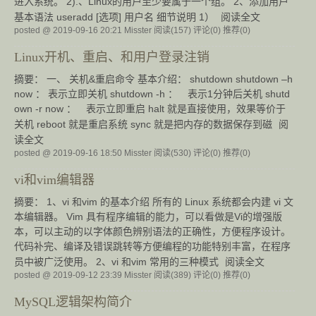
进入系统。 2).、Linux的用户至少要属于一个组。 2、添加用户
基本语法 useradd [选项] 用户名 细节说明 1）
阅读全文
posted @ 2019-09-16 20:21 Misster
阅读(157)
评论(0)
推荐(0)
Linux开机、重启、和用户登录注销
摘要： 一、 关机&重启命令 基本介绍： shutdown shutdown –h
now ： 表示立即关机 shutdown -h ： 表示1分钟后关机 shutd
own -r now ： 表示立即重启 halt 就是直接使用，效果等价于
关机 reboot 就是重启系统 sync 就是把内存的数据保存到磁
阅
读全文
posted @ 2019-09-16 18:50 Misster
阅读(530)
评论(0)
推荐(0)
vi和vim编辑器
摘要： 1、vi 和vim 的基本介绍 所有的 Linux 系统都会内建 vi 文
本编辑器。 Vim 具有程序编辑的能力，可以看做是Vi的增强版
本，可以主动的以字体颜色辨别语法的正确性，方便程序设计。
代码补完、编译及错误跳转等方便编程的功能特别丰富，在程序
员中被广泛使用。 2、vi 和vim 常用的三种模式
阅读全文
posted @ 2019-09-12 23:39 Misster
阅读(389)
评论(0)
推荐(0)
MySQL逻辑架构简介