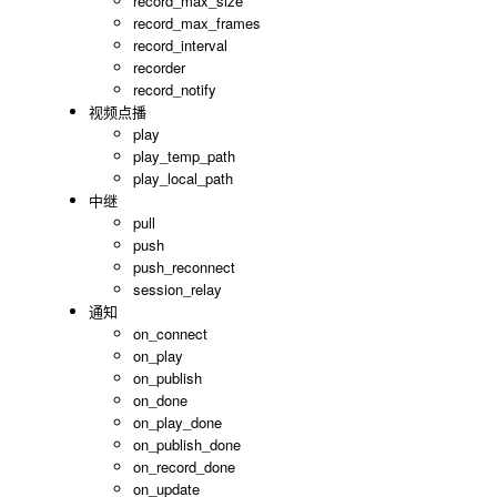
record_max_size
record_max_frames
record_interval
recorder
record_notify
视频点播
play
play_temp_path
play_local_path
中继
pull
push
push_reconnect
session_relay
通知
on_connect
on_play
on_publish
on_done
on_play_done
on_publish_done
on_record_done
on_update