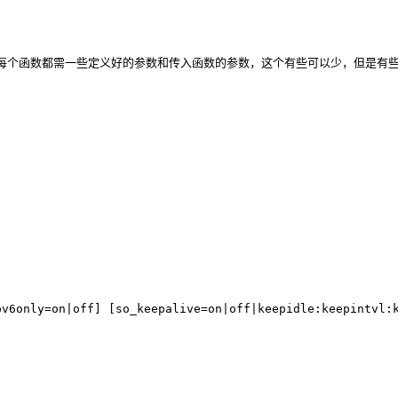
每个函数都需一些定义好的参数和传入函数的参数，这个有些可以少，但是有
v6only=on|off] [so_keepalive=on|off|keepidle:keepintvl: