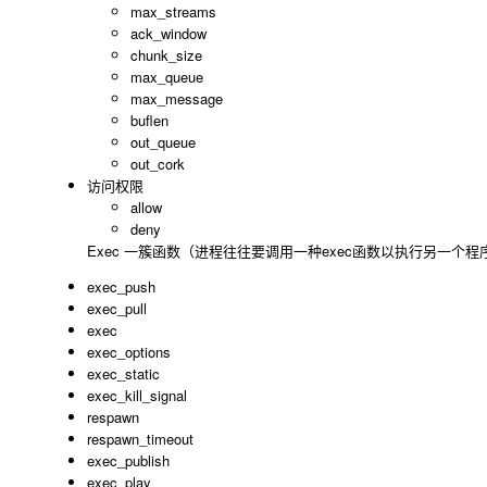
max_streams
ack_window
chunk_size
max_queue
max_message
buflen
out_queue
out_cork
访问权限
allow
deny
Exec 一簇函数（进程往往要调用一种exec函数以执行另一个程
exec_push
exec_pull
exec
exec_options
exec_static
exec_kill_signal
respawn
respawn_timeout
exec_publish
exec_play