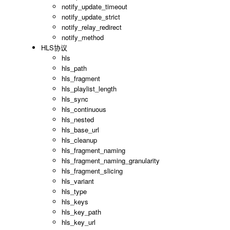
notify_update_timeout
notify_update_strict
notify_relay_redirect
notify_method
HLS协议
hls
hls_path
hls_fragment
hls_playlist_length
hls_sync
hls_continuous
hls_nested
hls_base_url
hls_cleanup
hls_fragment_naming
hls_fragment_naming_granularity
hls_fragment_slicing
hls_variant
hls_type
hls_keys
hls_key_path
hls_key_url