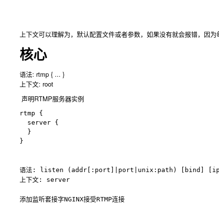
上下文可以理解为，默认配置文件或者参数，如果没有就会报错，因为
核心
语法: rtmp { ... }
上下文: root
声明RTMP服务器实​​例
rtmp {

  server {

  }

}
语法: listen (addr[:port]|port|unix:path) [bind] [ip
上下文: server
添加监听套接字NGINX接受RTMP连接