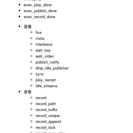
exec_play_done
exec_publish_done
exec_record_done
直播
live
meta
interleave
wait_key
wait_video
publish_notify
drop_idle_publisher
sync
play_restart
idle_streams
录像
record
record_path
record_suffix
record_unique
record_append
record_lock