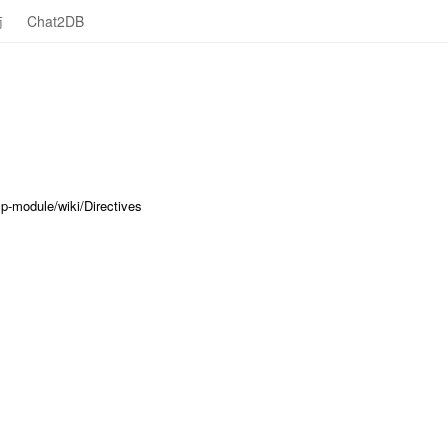
商
Chat2DB
module/wiki/Directives