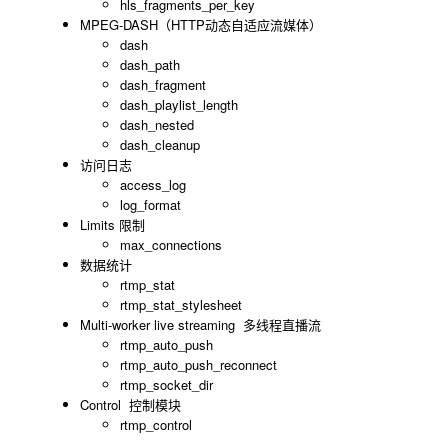
hls_fragments_per_key
MPEG-DASH（HTTP动态自适应流媒体）
dash
dash_path
dash_fragment
dash_playlist_length
dash_nested
dash_cleanup
访问日志
access_log
log_format
Limits 限制
max_connections
数据统计
rtmp_stat
rtmp_stat_stylesheet
Multi-worker live streaming 多线程直播流
rtmp_auto_push
rtmp_auto_push_reconnect
rtmp_socket_dir
Control 控制模块
rtmp_control