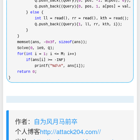
, pos, -
, a[pos], 
            Q.push_back((Query){
0
1
0
});

, pos, 
, a[pos] = val, 
            Q.push_back((Query){
0
1
0
})
        } 
else
 {

 ll = read(), rr = read(), kth =
int
 read();

            Q.push_back((Query){
1
, ll, rr, kth, i});

        }

    }

-
, 
    memset(ans, 
0x3f
sizeof
(ans));

    Solve(
0
, 1e9, Q);

(
 i = 
; i <= M; i++
for
int
1
)

(ans[i] >= -
if
INF)

            printf(
"
%d\n
"
, ans[i]);

return
0
;

} 
作者：
自为风月马前卒
个人博客
http://attack204.com//