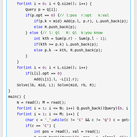
(
 i = 
; i < Q.size(); i++
for
int
0
) {

=
        Query p 
 Q[i];

(p.opt == 
) {
if
0
//
 l:pos  r:opt   k:val
(p.k <
if
 mid) Add(p.l, p.r), L.push_back(p);

else
 R.push_back(p);

 {
        } 
else
//
 l: Ql   R: Ql  k:you know
 kth = Sum(p.r) - Sum(p.l - 
int
1
);

(kth >=
if
 p.k) L.push_back(p);

 p.k -=
else
 kth, R.push_back(p);

        }

    }

(
 i = 
; i < L.size(); i++
for
int
0
) 

(L[i].opt == 
if
0
)

-
            Add(L[i].l, 
L[i].r);

    Solve(lb, mid, L); Solve(mid, rb, R);

}

main() { 

= read(); M =
    N 
 read();

(
 i = 
; i <= N; i++) Q.push_back((Query){
, i, 
,
for
int
1
0
1
(
 i = 
; i <= M; i++
for
int
1
) {

 c = 
;
(c != 
 && c != 
) c =
char
'
_
'
while
'
C
'
'
Q
'
 getchar
(c == 
if
'
C
'
) {

 pos = read(), val =
int
 read();
