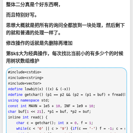
整体二分真是个好东西啊，
而且特别好写。
思想大概就是把所有的询问全都放到一块处理，然后剩下
的就和普通的处理一样了。
修改操作的话就是先删除再增加
第$k$大为经典操作，每次找比当前小的有多少个的时候
用树状数组维护
#include<cstdio>
<cstring>
#include
#include
#define
#define
using
namespace
 MAXN = 1e5 + 
, INF = 1e9 + 
const
int
10
10
 buf[
 << 
], *p1 = buf, *p2 =
char
1
21
 buf;

inline 
int
 read() {

 c = getchar(); 
 x = 
, f = 
char
int
0
1
;

(c < 
 || c > 
) {
(c == 
) f = -
; c =
while
'
0
'
'
9
'
if
'
-
'
1
 getc