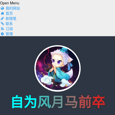
Open Menu
我的网站
首页
新随笔
联系
订阅
管理
自为
风
月
马
前
卒