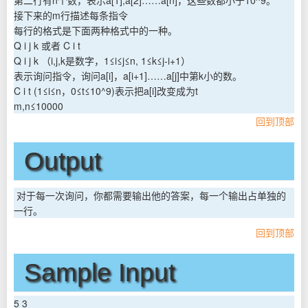
接下来的m行描述每条指令
每行的格式是下面两种格式中的一种。
Q i j k 或者 C i t
Q i j k （i,j,k是数字，1≤i≤j≤n, 1≤k≤j-i+1）
表示询问指令，询问a[i]，a[i+1]……a[j]中第k小的数。
C i t (1≤i≤n，0≤t≤10^9)表示把a[i]改变成为t
m,n≤10000
回到顶部
Output
对于每一次询问，你都需要输出他的答案，每一个输出占单独的
一行。
回到顶部
Sample Input
5 3