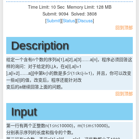
Time Limit: 10 Sec
Memory Limit: 128 MB
Submit: 9094
Solved: 3808
[
Submit
][
Status
][
Discuss
]
回到顶部
Description
给定一个含有n个数的序列a[1],a[2],a[3]……a[n]，程序必须回答这
样的询问：对于给定的i,j,k，在a[i],a[i+1
],a[i+2]……a[j]中第k小的数是多少(1≤k≤j-i+1)，并且，你可以改变
一些a[i]的值，改变后，程序还能针对改
变后的a继续回答上面的问题。
回到顶部
Input
第一行有两个正整数n(1≤n≤10000)，m(1≤m≤10000)。
分别表示序列的长度和指令的个数。
第二行有n个数，表示a[1],a[2]……a[n]，这些数都小于10^9。