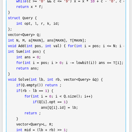
(c >= 
 && c <= 
) x = x * 
 + c - 
, c =
while
'
0
'
'
9
'
10
'
0
'
 ge
 x *
return
 f;

struct
 Query {

int
 opt, l, r, k, id;

};

<Query>
vector
int
 Add(
 pos, 
 val) { 
(
 i = pos; i <= N; i += l
void
int
int
for
int
 Sum(
int
int
 pos) {

 ans = 
int
0
;

(
 i = pos; i > 
; i -= lowbit(i)) ans +=
for
int
0
 T[i];

return
 ans;

 Solve(
 lb, 
 rb, vector<Query> &
void
int
int
Q) {

(Q.empty()) 
if
return
 ;

(rb - lb == 
if
1
) {

(
 i = 
; i < Q.size(); i++
for
int
0
)

(Q[i].opt == 
if
1
) 

=
                ans[Q[i].id] 
 lb;

return
 ;

    }

<Query>
    vector
L, R;

 mid = (lb + rb) >> 
int
1
;
