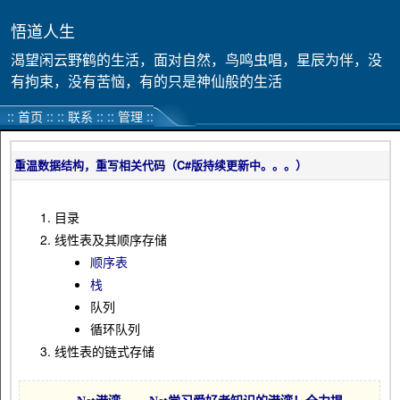
悟道人生
渴望闲云野鹤的生活，面对自然，鸟鸣虫唱，星辰为伴，没
有拘束，没有苦恼，有的只是神仙般的生活
::
首页
::
::
联系
:: ::
管理
::
重温数据结构，重写相关代码（C#版持续更新中。。。）
目录
线性表及其顺序存储
顺序表
栈
队列
循环队列
线性表的链式存储