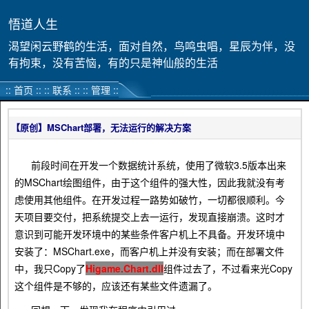
悟道人生
渴望闲云野鹤的生活，面对自然，鸟鸣虫唱，星辰为伴，没
有拘束，没有苦恼，有的只是神仙般的生活
::
首页
::
::
联系
:: ::
管理
::
【原创】MSChart部署，无法运行的解决方案
前段时间在开发一个数据统计系统，使用了微软3.5版本出来
的MSChart绘图组件，由于这个组件的强大性，因此我就没有考
虑使用其他组件。在开发过程一路势如破竹，一切都很顺利。今
天项目要交付，把系统提交上去一运行，发现直接崩溃。这时才
意识到可能开发环境中的某些条件客户机上不具备。开发环境中
安装了：MSChart.exe，而客户机上并没有安装；而在部署文件
中，我只Copy了
Higame.Chart.dll
组件过去了，不过看来光Copy
这个组件是不够的，应该还有某些文件遗漏了。