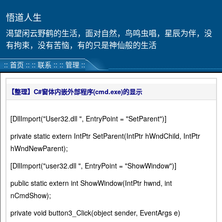
悟道人生
渴望闲云野鹤的生活，面对自然，鸟鸣虫唱，星辰为伴，没
有拘束，没有苦恼，有的只是神仙般的生活
::
首页
::
::
联系
:: ::
管理
::
【整理】C#窗体内嵌外部程序(cmd.exe)的显示
[DllImport("User32.dll ", EntryPoint = "SetParent")]
private static extern IntPtr SetParent(IntPtr hWndChild, IntPtr
hWndNewParent);
[DllImport("user32.dll ", EntryPoint = "ShowWindow")]
public static extern int ShowWindow(IntPtr hwnd, int
nCmdShow);
private void button3_Click(object sender, EventArgs e)