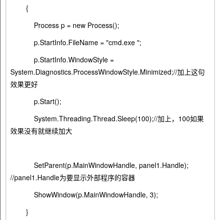
{
Process p = new Process();
p.StartInfo.FileName = "cmd.exe ";
p.StartInfo.WindowStyle =
System.Diagnostics.ProcessWindowStyle.Minimized;//加上这句
效果更好
p.Start();
System.Threading.Thread.Sleep(100);//加上，100如果
效果没有就继续加大
SetParent(p.MainWindowHandle, panel1.Handle);
//panel1.Handle为要显示外部程序的容器
ShowWindow(p.MainWindowHandle, 3);
}