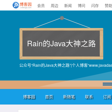
会员
周边
新闻
博问
闪存
赞
Rain的Java大神之路
公众号“Rain的Java大神之路”|个人博客“www.javadash
博客园
首页
新随笔
联系
订阅