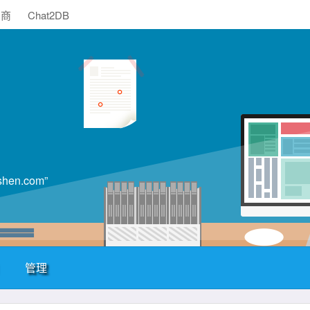
助商
Chat2DB
en.com”
管理