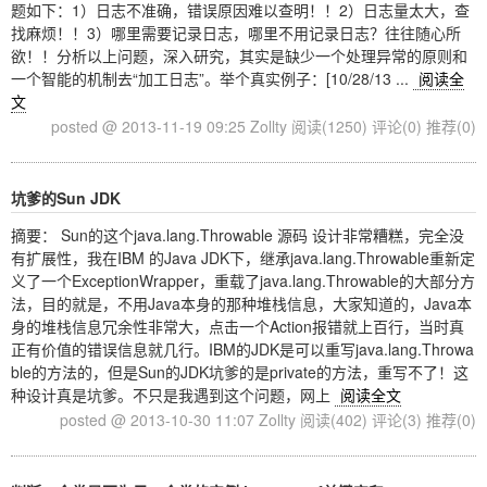
题如下：1）日志不准确，错误原因难以查明！！2）日志量太大，查
找麻烦！！3）哪里需要记录日志，哪里不用记录日志？往往随心所
欲！！分析以上问题，深入研究，其实是缺少一个处理异常的原则和
一个智能的机制去“加工日志”。举个真实例子：[10/28/13 ...
阅读全
文
posted @ 2013-11-19 09:25 Zollty
阅读(1250)
评论(0)
推荐(0)
坑爹的Sun JDK
摘要： Sun的这个java.lang.Throwable 源码 设计非常糟糕，完全没
有扩展性，我在IBM 的Java JDK下，继承java.lang.Throwable重新定
义了一个ExceptionWrapper，重载了java.lang.Throwable的大部分方
法，目的就是，不用Java本身的那种堆栈信息，大家知道的，Java本
身的堆栈信息冗余性非常大，点击一个Action报错就上百行，当时真
正有价值的错误信息就几行。IBM的JDK是可以重写java.lang.Throwa
ble的方法的，但是Sun的JDK坑爹的是private的方法，重写不了！这
种设计真是坑爹。不只是我遇到这个问题，网上
阅读全文
posted @ 2013-10-30 11:07 Zollty
阅读(402)
评论(3)
推荐(0)