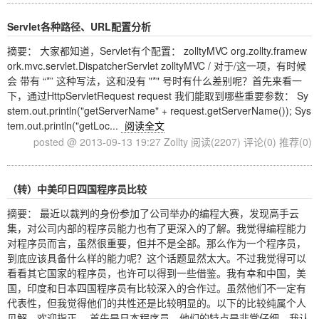
Servlet各种路径、URL配置分析
摘要： 大家都知道，Servlet有个配置： zolltyMVC org.zollty.framew
ork.mvc.servlet.DispatcherServlet zolltyMVC / 对于/这一项，有时候
会 带有 “*” 这种写法，这和没有 "*" 号时有什么差别呢？首先来看一
下，通过HttpServletRequest request 我们能取到哪些重要参数： Sy
stem.out.println("getServerName" + request.getServerName()); Sys
tem.out.println("getLoc...
阅读全文
posted @ 2013-09-13 19:27 Zollty
阅读(2207)
评论(0)
推荐(0)
（转）中美印日四国程序员比较
摘要： 最近以裁判的身份参加了公司举办的编程大赛，发现高手云
集，对公司内部的程序员能力也有了更深入的了解。我觉得编程能力
对程序员而言，虽然很重要，但并不是全部。那么作为一个程序员，
到底应该具备什么样的能力呢？这个话题显然太大。不过我觉得可以
看看其它国家的程序员，也许可以得到一些借鉴。我有幸和中国，美
国，印度和日本四国程序员有比较深入的合作过。虽然他们不一定有
代表性，但我觉得他们的共性还是比较明显的。以下的比较纯属个人
见解，欢迎指正。 首先是日本程序员。他们的特点是非常仔细。我认