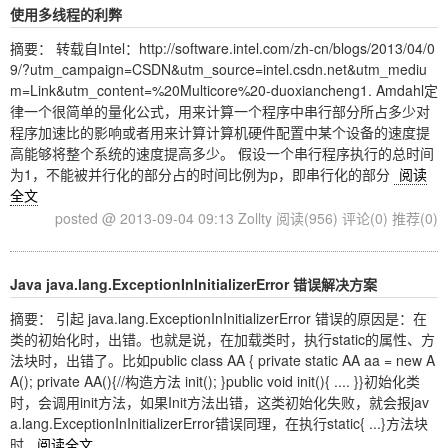
使用多线程的利弊
摘要： 转载自Intel：http://software.intel.com/zh-cn/blogs/2013/04/0
9/?utm_campaign=CSDN&utm_source=intel.csdn.net&utm_mediu
m=Link&utm_content=%20Multicore%20-duoxiancheng1. Amdahl定
律一个很简单的量化公式，用来计算一个程序中串行部分所占多少对
程序加速比的影响或者用来计算计算机硬件配置中某个设备的速度提
高能够将整个系统的速度提高多少。 假设一个串行程序执行的总时间
为1，不能被并行化的部分占的时间比例为p，即串行化的部分
阅读
全文
posted @ 2013-09-04 09:13 Zollty
阅读(956)
评论(0)
推荐(0)
Java java.lang.ExceptionInInitializerError 错误解决方案
摘要： 引起 java.lang.ExceptionInInitializerError 错误的原因是：在
类的初始化时，出错。也就是说，在加载类时，执行static的属性、方
法块时，出错了。比如public class AA { private static AA aa = new A
A(); private AA(){//构造方法 init(); }public void init(){ .... }}初始化类
时，会调用init方法，如果Init方法出错，这类初始化失败，就会报jav
a.lang.ExceptionInInitializerError错误同理，在执行static{ ...}方法块
时.
阅读全文