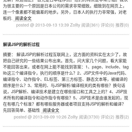
为很主要的一个原因是日本公司的需求非常细致。细致到在网页上，
连一个像素都不能偏差的地步。另外，日本人的执行力非常强，对老
板的.
阅读全文
posted @ 2013-09-13 13:39 Zollty
阅读(361)
评论(0)
推荐(0)
解读JSP的解析过程
摘要： 解读JSP的解析过程互联网上，这方面的资料实在太少了，故
把自己研究的一些结果公布出来。首先，问大家几个问题，看大家能
不能回答出来，或者在网上能不能找到答案：1、page、include、tag
lib这三个编译指令，执行的顺序是什么？2、JSP文件中的Java代码、
编译指令、动作指令、EL标签、第三方标签、静态文本等，被编译的
顺序是什么？3、常用的、与JSP解析/编译相关的类有哪些？换句话
说，JSP解析、编译技术是建立在哪些接口和工具之上的？4、JSP技
术所有的编译指令和动作指令有哪些？5、JSP技术是由谁发起的，现
在有哪几个标准？都有哪些服务器或者项目支持JSP的解析和编译？
先回答简单、基础性
阅读全文
posted @ 2013-09-09 10:26 Zollty
阅读(3730)
评论(2)
推荐(2)