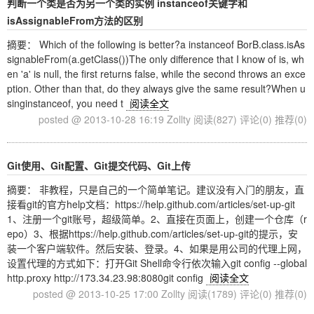
判断一个类是否为另一个类的实例 instanceof关键字和
isAssignableFrom方法的区别
摘要： Which of the following is better?a instanceof BorB.class.isAs
signableFrom(a.getClass())The only difference that I know of is, wh
en 'a' is null, the first returns false, while the second throws an exce
ption. Other than that, do they always give the same result?When u
singinstanceof, you need t
阅读全文
posted @ 2013-10-28 16:19 Zollty
阅读(827)
评论(0)
推荐(0)
Git使用、Git配置、Git提交代码、Git上传
摘要： 非教程，只是自己的一个简单笔记。建议没有入门的朋友，直
接看git的官方help文档：https://help.github.com/articles/set-up-git
1、注册一个git账号，超级简单。2、直接在页面上，创建一个仓库（r
epo）3、根据https://help.github.com/articles/set-up-git的提示，安
装一个客户端软件。然后安装、登录。4、如果是用公司的代理上网，
设置代理的方式如下：打开Git Shell命令行依次输入git config --global
http.proxy http://173.34.23.98:8080git config
阅读全文
posted @ 2013-10-25 17:00 Zollty
阅读(1789)
评论(0)
推荐(0)