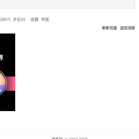
(
807
) 评论(
0
)
收藏
举报
刷新页面
返回顶部
博客园
© 2004-2026