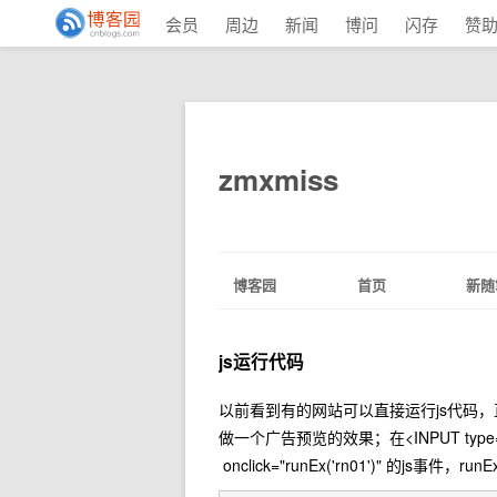
会员
周边
新闻
博问
闪存
赞
zmxmiss
博客园
首页
新随
js运行代码
以前看到有的网站可以直接运行js代码，
做一个广告预览的效果；在<INPUT type="butt
onclick="runEx('rn01')" 的js事件，run