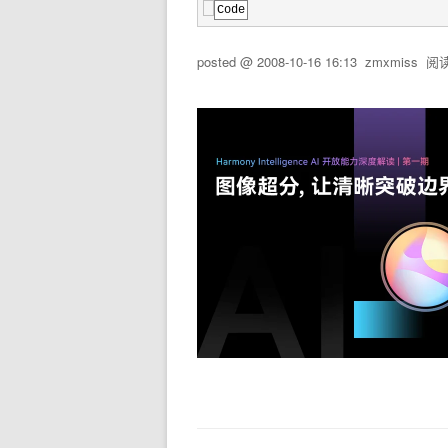
Code
posted @
2008-10-16 16:13
zmxmiss
阅读