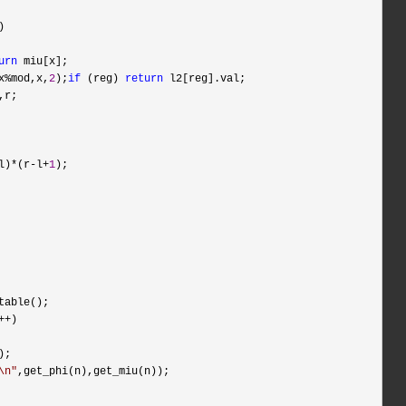


urn
 miu[x];

x%mod,x,
2
);
if
 (reg) 
return
 l2[reg].val;

,r;

l)*(r-l+
1
);

table();

++
)

);

\n
"
,get_phi(n),get_miu(n));
