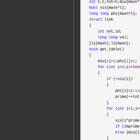
int
 t,n,tot=
0
,miu[maxn*
bool
 vis[maxn*
5
long
long
 phi[maxn*
5
struct
 link

{

int
 nxt,id;

long
long
 val;

void
 get_table()

{

    miu[
1
]=
1
;phi[
1
]=
1
;

for
 (
int
 i=
2
;i<=
500
    {

if
 (!
vis[i])

        {

            phi[i]
=i-
1
;
            prime[
++tot
        }

for
 (
int
 j=
1
;j<
        {

            vis[i
*prime
if
 (i%prime
else
 {miu[i
        }
