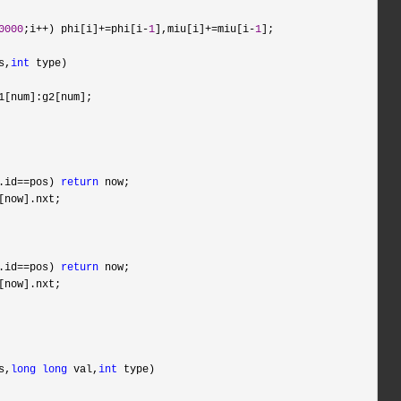
0000
;i++) phi[i]+=phi[i-
1
],miu[i]+=miu[i-
1
];

s,
int
 type)

1[num]:g2[num];

.id==pos) 
return
 now;

[now].nxt;

.id==pos) 
return
 now;

[now].nxt;

s,
long
long
 val,
int
 type)
