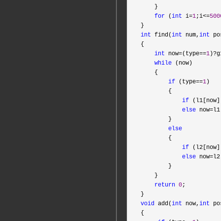
    }

for
 (
int
 i=
1
;i<=
500
int
 find(
int
 num,
int
 po
{

int
 now=(type==
1
)?
g
while
 (now)

    {

if
 (type==
1
)

        {

if
 (l1[now]
else
 now=
l1
        }

else
        {

if
 (l2[now]
else
 now=
l2
        }

    }

return
0
;

void
 add(
int
 now,
int
 po
{
