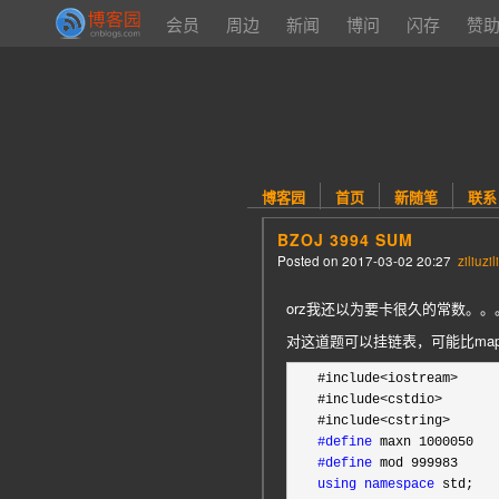
会员
周边
新闻
博问
闪存
赞
博客园
首页
新随笔
联系
BZOJ 3994 SUM
Posted on
2017-03-02 20:27
ziliuzil
orz我还以为要卡很久的常数。。。
对这道题可以挂链表，可能比ma
#include<iostream>
#include
<cstdio>
#include
#define
#define
using
namespace