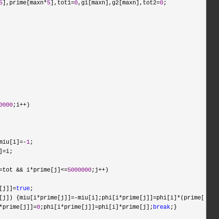
5
],prime[maxn*
5
],tot1=
0
,g1[maxn],g2[maxn],tot2=
0
0000
;i++
)

miu[i]=-
1
;

]=
i;

=tot && i*prime[j]<=
5000000
;j++
)

[j]]=
true
;

[j]) {miu[i*prime[j]]=-miu[i];phi[i*prime[j]]=phi[i]*(prime[j]-
1
*prime[j]]=
0
;phi[i*prime[j]]=phi[i]*prime[j];
break
;}
