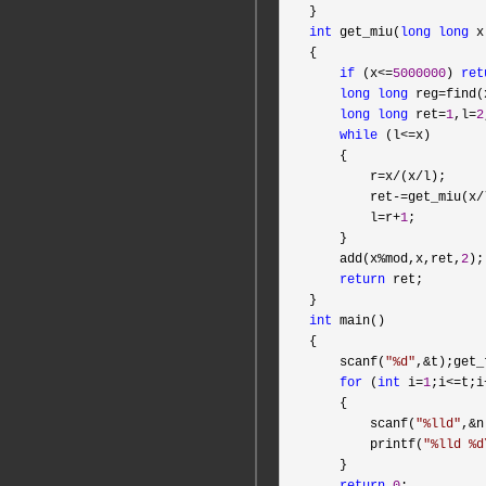
int
 get_miu(
long
long
 x)
{

if
 (x<=
5000000
) 
ret
long
long
 reg=find(
long
long
 ret=
1
,l=
2
while
 (l<=
x)

    {

        r
=x/(x/
l);

        ret
-=get_miu(x/
        l
=r+
1
;

    }

    add(x
%mod,x,ret,
2
);

return
 ret;

int
 main()

{

    scanf(
"
%d
"
,&
t);get_
for
 (
int
 i=
1
;i<=t;i
    {

        scanf(
"
%lld
"
,&
n
        printf(
"
%lld %d
    }

return
0
;
