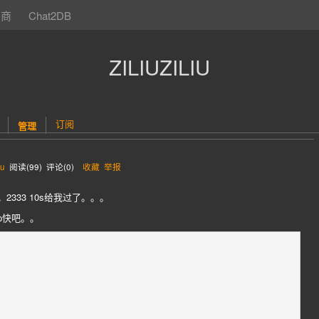
助商
Chat2DB
ZILIUZILIU
订阅
管理
iu
阅读(
99
) 评论(
0
)
收藏
举报
2333 10s给我过了。。。
p快吧。。