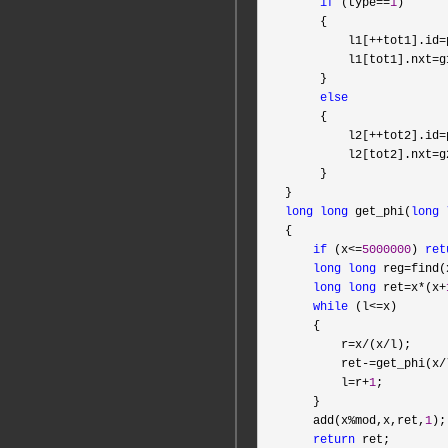
if
 (type==
1
)

     {

         l1[
++tot1].id=
         l1[tot1].nxt
=g
     }

else
     {

         l2[
++tot2].id=
         l2[tot2].nxt
=g
     }

long
long
 get_phi(
long
{

if
 (x<=
5000000
) 
ret
long
long
 reg=find(
long
long
 ret=x*(x+
while
 (l<=
x)

    {

        r
=x/(x/
l);

        ret
-=get_phi(x/
        l
=r+
1
;

    }

    add(x
%mod,x,ret,
1
);

return
 ret;
