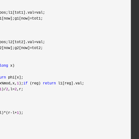
pos;l1[tot1].val=
val;

1[now];g1[now]=
tot1;

pos;l2[tot2].val=
val;

2[now];g2[now]=
tot2;

long
 x)

urn
 phi[x];

x%mod,x,
1
);
if
 (reg) 
return
 l1[reg].val;

1
)/
2
,l=
2
,r;

l)*(r-l+
1
);
