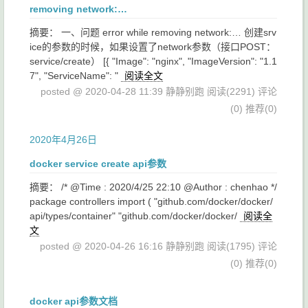
removing network:…
摘要： 一、问题 error while removing network:… 创建srv
ice的参数的时候，如果设置了network参数（接口POST：
service/create） [{ "Image": "nginx", "ImageVersion": "1.1
7", "ServiceName": "
阅读全文
posted @ 2020-04-28 11:39 静静别跑
阅读(2291)
评论
(0)
推荐(0)
2020年4月26日
docker service create api参数
摘要： /* @Time : 2020/4/25 22:10 @Author : chenhao */
package controllers import ( "github.com/docker/docker/
api/types/container" "github.com/docker/docker/
阅读全
文
posted @ 2020-04-26 16:16 静静别跑
阅读(1795)
评论
(0)
推荐(0)
docker api参数文档