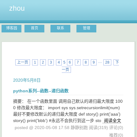
zhou
博客园
首页
联系
管理
上一页
1
2
3
4
5
6
7
8
9
···
28
下
一页
2020年5月8日
python系列--函数--递归函数
摘要： 在一个函数里面 调用自己默认的递归最大限度 100
0 修改最大限度： import sys sys.setrecursionlimit(num)
最好不要修改默认的递归最大限度 def story() print('aaa')
story() print('bbb') #永远不会执行到这一步 sto
阅读全文
posted @ 2020-05-08 17:58 静静别跑
阅读(319)
评论(0)
推荐(0)