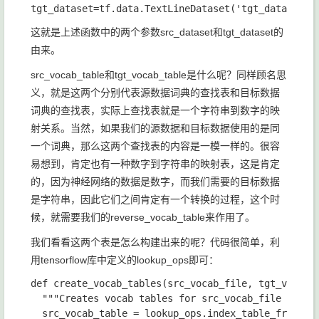
tgt_dataset
=
tf
.
data
.
TextLineDataset
(
'tgt_data.txt'
这就是上述函数中的两个参数
src_dataset
和
tgt_dataset
的
由来。
src_vocab_table
和
tgt_vocab_table
是什么呢？同样顾名思
义，就是这两个分别代表源数据词典的查找表和目标数据
词典的查找表，实际上查找表就是一个字符串到数字的映
射关系。当然，如果我们的源数据和目标数据使用的是同
一个词典，那么这两个查找表的内容是一模一样的。很容
易想到，肯定也有一种数字到字符串的映射表，这是肯定
的，因为神经网络的数据是数字，而我们需要的目标数据
是字符串，因此它们之间肯定有一个转换的过程，这个时
候，就需要我们的reverse_vocab_table来作用了。
我们看看这两个表是怎么构建出来的呢？代码很简单，利
用tensorflow库中定义的lookup_ops即可：
def 
create_vocab_tables
(
src_vocab_file
, 
tgt_vocab_
"""Creates vocab tables for src_vocab_file and tg
src_vocab_table 
= 
lookup_ops
.
index_table_from_fi