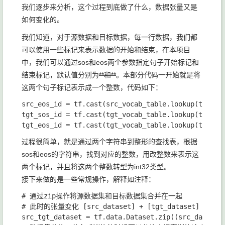
我们逐步来分析，这个过程到底做了什么，数据张量又是
如何变化的。
我们知道，对于源数据和目标数据，每一行数据，我们都
可以使用一些标记来表示数据的开始和结束，在本项目
中，我们可以通过
sos
和
eos
两个参数指定句子开始标记和
结束标记，默认值分别为
**和**
。本部分代码一开始就是将
这两个句子标记表示成一个整数，代码如下：
src_eos_id 
= 
tf
.
cast
(
src_vocab_table
.
lookup
(
tf
.
con
tgt_sos_id 
= 
tf
.
cast
(
tgt_vocab_table
.
lookup
(
tf
.
con
tgt_eos_id 
= 
tf
.
cast
(
tgt_vocab_table
.
lookup
(
tf
.
con
过程很简单，就是通过两个字符串到整形的查找表，根据
sos
和
eos
的字符串，找到对应的整数，用改整数来表示这
两个标记，并且将这两个整数转型为int32类型。
接下来做的是一些常规操作，解释如注释：
src_tgt_dataset 
= 
tf
.
data
.
Dataset
.
zip
((
src_dataset