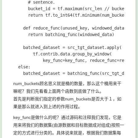
# sentence.

bucket_id 
= 
tf
.
maximum
(
src_len 
// 
bucket_wid
return 
tf
.
to_int64
(
tf
.
minimum
(
num_buckets
, 
b
def 
reduce_func
(
unused_key
, 
windowed_data
):

return 
batching_func
(
windowed_data
)

batched_dataset 
= 
src_tgt_dataset
.
apply
(

tf
.
contrib
.
data
.
group_by_window
(

key_func
=
key_func
, 
reduce_func
=
reduce_
else
:

batched_dataset 
= 
batching_func
(
src_tgt_datase
num_buckets
顾名思义就是桶的数量，那么这个桶用来干
嘛呢？我们先看看上面两个函数到底做了什么。
首先是判断我们指定的参数
num_buckets
是否大于１，如
果是那么就进入到上述的作用过程。
key_func
是做什么的呢？通过源码和注释我们发现，它是
用来将我们的数据集(由源数据和目标数据成对组成)按照一
定的方式进行分类的。具体说来就是，根据我们数据集每