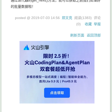
通过迭代器的
get_next()
方法，就可以获取之前我们处理好
的批量数据啦！
posted @
2019-07-03 14:56
郑文亮
阅读(
1383
) 评论
(
0
)
收藏
举报
刷新页面
返回顶部