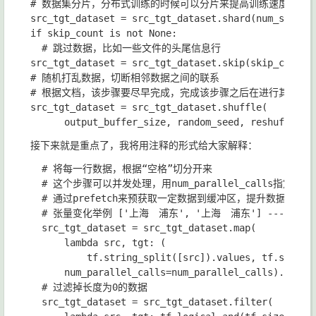
src_tgt_dataset 
= 
src_tgt_dataset
.
shard
(
num_shards
if 
skip_count 
is 
not 
None
:

src_tgt_dataset 
= 
src_tgt_dataset
.
skip
(
skip_count
src_tgt_dataset 
= 
src_tgt_dataset
.
shuffle
(

output_buffer_size
, 
random_seed
, 
reshuffle_e
接下来就是重点了，我将用注释的形式给大家解释：
# 将每一行数据，根据“空格”切分开来

# 这个步骤可以并发处理，用num_parallel_calls指定并发量
# 通过prefetch来预获取一定数据到缓冲区，提升数据吞吐能
# 张量变化举例 ['上海　浦东', '上海　浦东'] ---> [['上海
src_tgt_dataset 
= 
src_tgt_dataset
.
map
(

lambda 
src
, 
tgt
: 
(

tf
.
string_split
([
src
])
.
values
, 
tf
.
string
num_parallel_calls
=
num_parallel_calls
)
.
prefe
# 过滤掉长度为0的数据

src_tgt_dataset 
= 
src_tgt_dataset
.
filter
(
