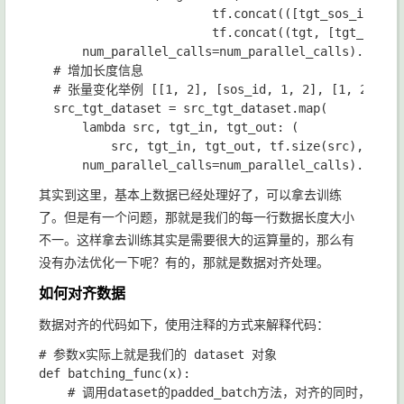
tf
.
concat
(([
tgt_sos_id
], 
t
tf
.
concat
((
tgt
, 
[
tgt_eos_i
num_parallel_calls
=
num_parallel_calls
)
.
prefe
# 增加长度信息

# 张量变化举例 [[1, 2], [sos_id, 1, 2], [1, 2, eos_id
src_tgt_dataset 
= 
src_tgt_dataset
.
map
(

lambda 
src
, 
tgt_in
, 
tgt_out
: 
(

src
, 
tgt_in
, 
tgt_out
, 
tf
.
size
(
src
), 
tf
.
s
num_parallel_calls
=
num_parallel_calls
)
.
prefe
其实到这里，基本上数据已经处理好了，可以拿去训练
了。但是有一个问题，那就是我们的每一行数据长度大小
不一。这样拿去训练其实是需要很大的运算量的，那么有
没有办法优化一下呢？有的，那就是数据对齐处理。
如何对齐数据
数据对齐的代码如下，使用注释的方式来解释代码：
def 
batching_func
(
x
):

# 调用dataset的padded_batch方法，对齐的同时，也