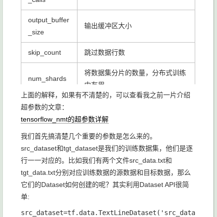
output_buffer
输出缓冲区大小
_size
skip_count
跳过数据行数
将数据集分片的数量，分布式训练
num_shards
中有用
上面的解释，如果有不清楚的，可以查看我之前一片介绍
shard_index
数据集分片后的id
超参数的文章：
tensorflow_nmt的超参数详解
reshuffle_eac
是否每次迭代都重新打乱顺序
我们首先搞清楚几个重要的参数是怎么来的。
h_iteration
src_dataset
和
tgt_dataset
是我们的训练数据集，他们是逐
行一一对应的。比如我们有两个文件
src_data.txt
和
tgt_data.txt
分别对应训练数据的源数据和目标数据，那么
它们的Dataset如何创建的呢？其实利用Dataset API很简
单:
src_dataset
=
tf
.
data
.
TextLineDataset
(
'src_data.txt'