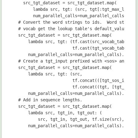
src_tgt_dataset 
= 
src_tgt_dataset
.
map
(

lambda 
src
, 
tgt
: 
(
src
, 
tgt
[:
tgt_max_len
]),

num_parallel_calls
=
num_parallel_calls
)
.
pre
# Convert the word strings to ids.  Word strings 
# vocab get the lookup table's default_value inte
src_tgt_dataset 
= 
src_tgt_dataset
.
map
(

lambda 
src
, 
tgt
: 
(
tf
.
cast
(
src_vocab_table
.
lo
tf
.
cast
(
tgt_vocab_table
.
lo
num_parallel_calls
=
num_parallel_calls
)
.
prefe
# Create a tgt_input prefixed with <sos> and a tg
src_tgt_dataset 
= 
src_tgt_dataset
.
map
(

lambda 
src
, 
tgt
: 
(
src
,

tf
.
concat
(([
tgt_sos_id
], 
t
tf
.
concat
((
tgt
, 
[
tgt_eos_i
num_parallel_calls
=
num_parallel_calls
)
.
prefe
# Add in sequence lengths.

src_tgt_dataset 
= 
src_tgt_dataset
.
map
(

lambda 
src
, 
tgt_in
, 
tgt_out
: 
(

src
, 
tgt_in
, 
tgt_out
, 
tf
.
size
(
src
), 
tf
.
s
num_parallel_calls
=
num_parallel_calls
)
.
prefe