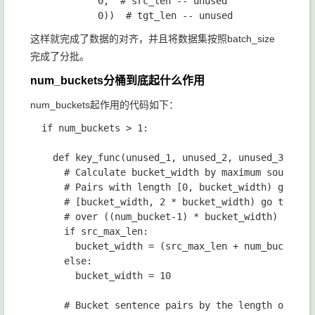
0
,  
# src_len -- unused

0
))  
这样就完成了数据的对齐，并且将数据集按照
batch_size
完成了分批。
num_buckets分桶到底起什么作用
num_buckets
起作用的代码如下：
if 
num_buckets 
> 
1
:

def 
key_func
(
unused_1
, 
unused_2
, 
unused_3
, 
src
# Calculate bucket_width by maximum source se
# Pairs with length [0, bucket_width) go to b
# [bucket_width, 2 * bucket_width) go to buck
# over ((num_bucket-1) * bucket_width) words 
if 
src_max_len
:

bucket_width 
= 
(
src_max_len 
+ 
num_buckets 
else
:

bucket_width 
= 
10

# Bucket sentence pairs by the length of thei