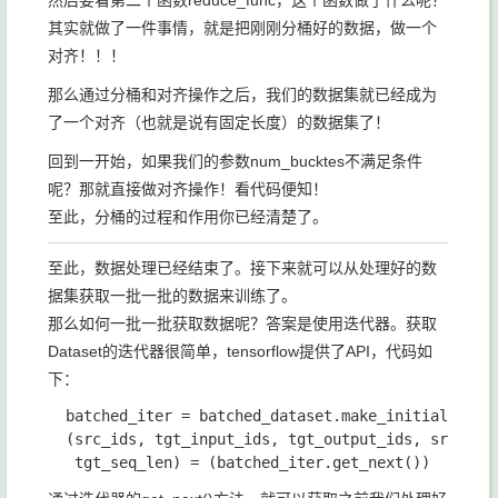
然后要看第二个函数
reduce_func
，这个函数做了什么呢？
其实就做了一件事情，就是把刚刚分桶好的数据，做一个
对齐！！！
那么通过分桶和对齐操作之后，我们的数据集就已经成为
了一个对齐（也就是说有固定长度）的数据集了！
回到一开始，如果我们的参数
num_bucktes
不满足条件
呢？那就直接做对齐操作！看代码便知！
至此，分桶的过程和作用你已经清楚了。
至此，数据处理已经结束了。接下来就可以从处理好的数
据集获取一批一批的数据来训练了。
那么如何一批一批获取数据呢？答案是使用迭代器。获取
Dataset的迭代器很简单，tensorflow提供了API，代码如
下：
batched_iter 
= 
batched_dataset
.
make_initializabl
(
src_ids
, 
tgt_input_ids
, 
tgt_output_ids
, 
src_seq
tgt_seq_len
) 
= 
(
batched_iter
.
get_next