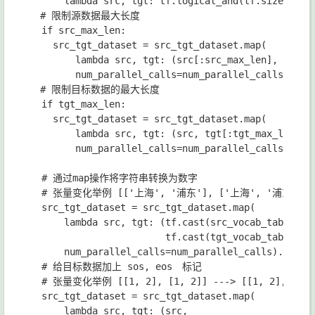
lambda 
src
, 
tgt
: 
tf
.
logical_and
(
tf
.
size
(
src
)
# 限制源数据最大长度

if 
src_max_len
:

src_tgt_dataset 
= 
src_tgt_dataset
.
map
(

lambda 
src
, 
tgt
: 
(
src
[:
src_max_len
], 
tgt
),

num_parallel_calls
=
num_parallel_calls
)
.
pre
# 限制目标数据的最大长度

if 
tgt_max_len
:

src_tgt_dataset 
= 
src_tgt_dataset
.
map
(

lambda 
src
, 
tgt
: 
(
src
, 
tgt
[:
tgt_max_len
]),

num_parallel_calls
=
num_parallel_calls
)
.
pre
# 通过map操作将字符串转换为数字

# 张量变化举例 [['上海', '浦东'], ['上海', '浦东']] ---
src_tgt_dataset 
= 
src_tgt_dataset
.
map
(

lambda 
src
, 
tgt
: 
(
tf
.
cast
(
src_vocab_table
.
lo
tf
.
cast
(
tgt_vocab_table
.
lo
num_parallel_calls
=
num_parallel_calls
)
.
prefe
# 给目标数据加上 sos, eos　标记

# 张量变化举例 [[1, 2], [1, 2]] ---> [[1, 2], [sos_i
src_tgt_dataset 
= 
src_tgt_dataset
.
map
(

lambda 
src
, 
tgt
: 
(
src
,
