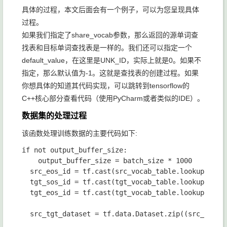
具体的过程，本文后面会有一个例子，可以为您呈现具体
过程。
如果我们指定了
share_vocab
参数，那么返回的源单词查
找表和目标单词查找表是一样的。我们还可以指定一个
default_value，在这里是
UNK_ID
，实际上就是
0
。如果不
指定，那么默认值为
-1
。这就是查找表的创建过程。如果
你想具体的知道其代码实现，可以跳转到tensorflow的
C++核心部分查看代码（使用PyCharm或者类似的IDE）。
数据集的处理过程
该函数处理训练数据的主要代码如下:
if 
not 
output_buffer_size
:

output_buffer_size 
= 
batch_size 
* 
1000

src_eos_id 
= 
tf
.
cast
(
src_vocab_table
.
lookup
(
tf
.
c
tgt_sos_id 
= 
tf
.
cast
(
tgt_vocab_table
.
lookup
(
tf
.
c
tgt_eos_id 
= 
tf
.
cast
(
tgt_vocab_table
.
lookup
(
tf
.
c
src_tgt_dataset 
= 
tf
.
data
.
Dataset
.
zip
((
src_datas