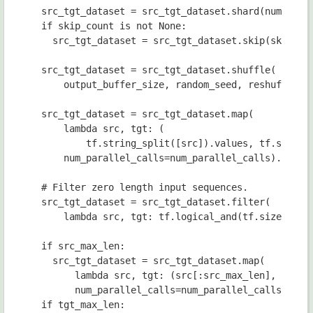
src_tgt_dataset 
= 
src_tgt_dataset
.
shard
(
num_shar
if 
skip_count 
is 
not 
None
:

src_tgt_dataset 
= 
src_tgt_dataset
.
skip
(
skip_co
src_tgt_dataset 
= 
src_tgt_dataset
.
shuffle
(

output_buffer_size
, 
random_seed
, 
reshuffle_e
src_tgt_dataset 
= 
src_tgt_dataset
.
map
(

lambda 
src
, 
tgt
: 
(

tf
.
string_split
([
src
])
.
values
, 
tf
.
string
num_parallel_calls
=
num_parallel_calls
)
.
prefe
# Filter zero length input sequences.

src_tgt_dataset 
= 
src_tgt_dataset
.
filter
(

lambda 
src
, 
tgt
: 
tf
.
logical_and
(
tf
.
size
(
src
)
if 
src_max_len
:

src_tgt_dataset 
= 
src_tgt_dataset
.
map
(

lambda 
src
, 
tgt
: 
(
src
[:
src_max_len
], 
tgt
),

num_parallel_calls
=
num_parallel_calls
)
.
pre
if 
tgt_max_len
:
