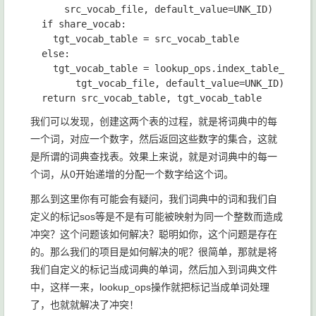
src_vocab_file
, 
default_value
=
UNK_ID
)

if 
share_vocab
:

tgt_vocab_table 
= 
src_vocab_table

else
:

tgt_vocab_table 
= 
lookup_ops
.
index_table_from_
tgt_vocab_file
, 
default_value
=
UNK_ID
)

return 
src_vocab_table
, 
我们可以发现，创建这两个表的过程，就是将词典中的每
一个词，对应一个数字，然后返回这些数字的集合，这就
是所谓的词典查找表。效果上来说，就是对词典中的每一
个词，从0开始递增的分配一个数字给这个词。
那么到这里你有可能会有疑问，我们词典中的词和我们自
定义的标记
sos
等是不是有可能被映射为同一个整数而造成
冲突？这个问题该如何解决？聪明如你，这个问题是存在
的。那么我们的项目是如何解决的呢？很简单，那就是将
我们自定义的标记当成词典的单词，然后加入到词典文件
中，这样一来，
lookup_ops
操作就把标记当成单词处理
了，也就就解决了冲突！