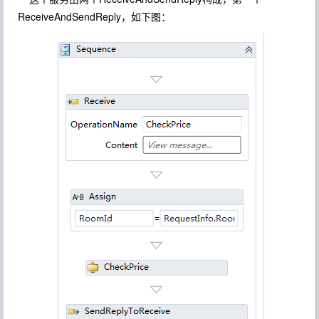
ReceiveAndSendReply，如下图：