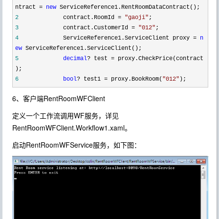
ntract
=
new
ServiceReference1.RentRoomDataContract();
2
contract.RoomId
=
"
gaoji
"
;
3
contract.CustomerId
=
"
012
"
;
4
ServiceReference1.ServiceClient proxy
=
n
ew
ServiceReference1.ServiceClient();
5
decimal
?
test
=
proxy.CheckPrice(contract
);
6
bool
?
test1
=
proxy.BookRoom(
"
012
"
);
6、客户端RentRoomWFClient
定义一个工作流调用WF服务，详见
RentRoomWFClient.Workflow1.xaml。
启动RentRoomWFService服务，如下图：