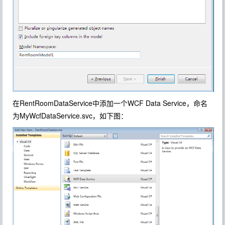
在RentRoomDataService中添加一个WCF Data Service，命名
为MyWcfDataService.svc，如下图：