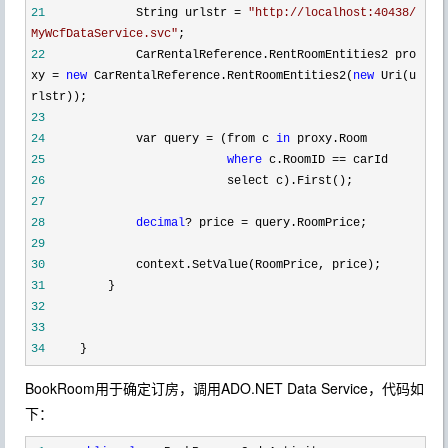
21
String urlstr
=
"
http://localhost:40438/
MyWcfDataService.svc
"
;
22
CarRentalReference.RentRoomEntities2 pro
xy
=
new
CarRentalReference.RentRoomEntities2(
new
Uri(u
rlstr));
23
24
var query
=
(from c
in
proxy.Room
25
where
c.RoomID
==
carId
26
select c).First();
27
28
decimal
?
price
=
query.RoomPrice;
29
30
context.SetValue(RoomPrice, price);
31
}
32
33
34
}
BookRoom用于确定订房，调用ADO.NET Data Service，代码如
下：