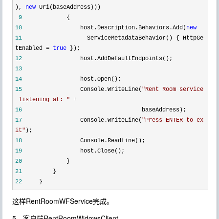
),
new
Uri(baseAddress)))
9
{
10
host.Description.Behaviors.Add(
new
11
ServiceMetadataBehavior() { HttpGe
tEnabled
=
true
});
12
host.AddDefaultEndpoints();
13
14
host.Open();
15
Console.WriteLine(
"
Rent Room service
listening at:
"
+
16
baseAddress);
17
Console.WriteLine(
"
Press ENTER to ex
it
"
);
18
Console.ReadLine();
19
host.Close();
20
}
21
}
22
}
这样RentRoomWFService完成。
5、客户端RentRoomWidowsClient