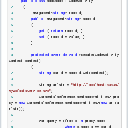
1
public
class
BookRoom : CodeActivity
2
{
3
InArgument
<
string
>
roomId;
4
public
InArgument
<
string
>
RoomId
5
{
6
get
{
return
roomId; }
7
set
{ roomId
=
value; }
8
}
9
10
protected
override
void
Execute(CodeActivity
Context context)
11
{
12
string
carId
=
RoomId.Get(context);
13
14
String urlstr
=
"
http://localhost:40438/
MyWcfDataService.svc
"
;
15
CarRentalReference.RentRoomEntities2 pro
xy
=
new
CarRentalReference.RentRoomEntities2(
new
Uri(u
rlstr));
16
17
var query
=
(from c
in
proxy.Room
18
where
c.RoomID
==
carId