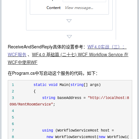
ReceiveAndSendReply具体的设置参考：
WF4.0实战（三）：
WCF服务
、
WF4.0 基础篇 (二十七) WCF Workflow Service 在
WCF中使用WF
在Program.cs中写启动这个服务的代码，如下：
1
static
void
Main(
string
[] args)
2
{
3
string
baseAddress
=
"
http://localhost:8
090/RentRoomService
"
;
4
5
6
7
using
(WorkflowServiceHost host
=
8
new
WorkflowServiceHost(
new
Workflow1(