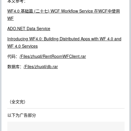
本文参考：
WF4.0 基础篇 (二十七) WCF Workflow Service 在WCF中使用
WF
ADO.NET Data Service
Introducing WF4.0: Building Distributed Apps with WF 4.0 and
WF 4.0 Services
代码：
/Files/zhuqil/RentRoomWFClient.rar
数据库：
/Files/zhuqil/db.rar
（全文完）
以下为广告部分