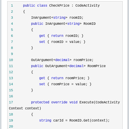
1
public
class
CheckPrice : CodeActivity
2
{
3
InArgument
<
string
>
roomID;
4
public
InArgument
<
string
>
RoomID
5
{
6
get
{
return
roomID; }
7
set
{ roomID
=
value; }
8
}
9
10
OutArgument
<
decimal
>
roomPrice;
11
public
OutArgument
<
decimal
>
RoomPrice
12
{
13
get
{
return
roomPrice; }
14
set
{ roomPrice
=
value; }
15
}
16
17
protected
override
void
Execute(CodeActivity
Context context)
18
{
19
string
carId
=
RoomID.Get(context);
20