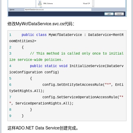
修改MyWcfDataService.svc.cs代码：
1
public
class
MyWcfDataService : DataService
<
RentR
oomEntities2
>
2
{
3
//
This method is called only once to initial
ize service-wide policies.
4
public
static
void
InitializeService(DataServ
iceConfiguration config)
5
{
6
config.SetEntitySetAccessRule(
"
*
"
, Enti
tySetRights.All);
7
config.SetServiceOperationAccessRule(
"
*
"
, ServiceOperationRights.All);
8
}
9
}
这样ADO.NET Data Service创建完成。