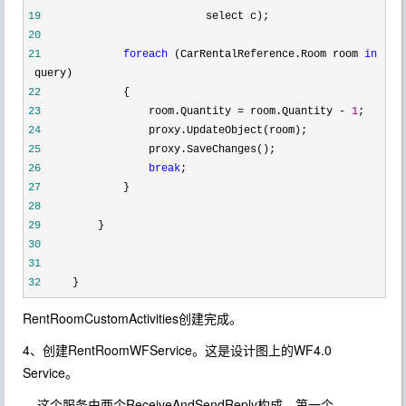
19
select c);
20
21
foreach
(CarRentalReference.Room room
in
query)
22
{
23
room.Quantity
=
room.Quantity
-
1
;
24
proxy.UpdateObject(room);
25
proxy.SaveChanges();
26
break
;
27
}
28
29
}
30
31
32
}
RentRoomCustomActivities创建完成。
4、创建RentRoomWFService。这是设计图上的WF4.0
Service。
这个服务由两个ReceiveAndSendReply构成，第一个