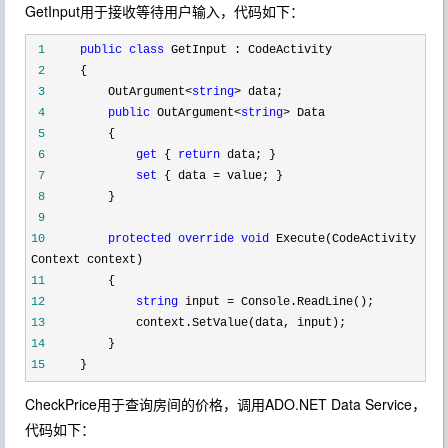
GetInput用于接收等待用户输入，代码如下：
1
public
class
GetInput : CodeActivity
2
{
3
OutArgument
<
string
>
data;
4
public
OutArgument
<
string
>
Data
5
{
6
get
{
return
data; }
7
set
{ data
=
value; }
8
}
9
10
protected
override
void
Execute(CodeActivity
Context context)
11
{
12
string
input
=
Console.ReadLine();
13
context.SetValue(data, input);
14
}
15
}
CheckPrice用于查询房间的价格，调用ADO.NET Data Service，
代码如下：