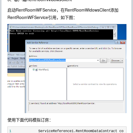
启动RentRoomWFService，在RentRoomWidowsClient添加
RentRoomWFService引用，如下图：
使用下面代码模拟订房：
1
ServiceReference1.RentRoomDataContract co