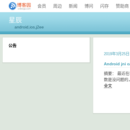
会员
周边
新闻
博问
闪存
赞助商
星辰
android,ios,j2ee
公告
2019年3月25日
Android j
摘要： 最近在
数是没问题的，
全文