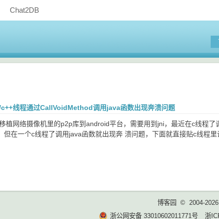
Chat2DB
ni c/c++线程通过CallVoidMethod调用java函数出现奔溃问题
移植网络摄像机里的p2p库到android平台，需要用到jni，最近在c线程
但在一个c线程了调用java函数就出现奔 溃问题，下面就直接贴c线程里调用
博客园
© 2004-2026
浙公网安备 33010602011771号
浙IC