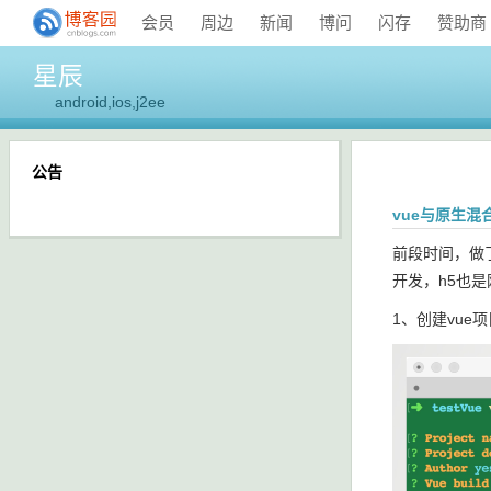
会员
周边
新闻
博问
闪存
赞助商
星辰
android,ios,j2ee
公告
vue与原生混
前段时间，做了
开发，h5也
1、创建vue