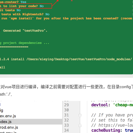
vue项目进行编译，编译之前需要对配置进行一些更改，在目录config下，找到inde
h:'./',