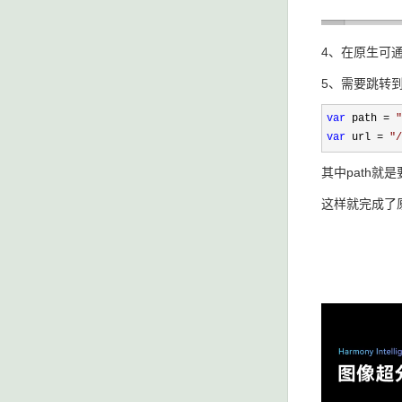
4、在原生可通过
5、需要跳转
var
 path = 
"
var
 url = 
"
/
其中path就是
这样就完成了原