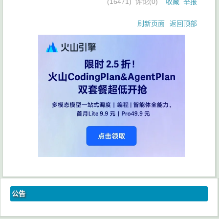
(
16471
) 评论(
0
)
收藏
举报
刷新页面
返回顶部
公告