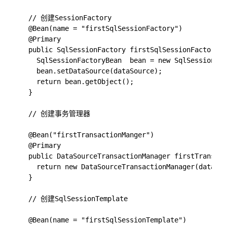
  // 创建SessionFactory

  @Bean(name = "firstSqlSessionFactory")

  @Primary

  public SqlSessionFactory firstSqlSessionFactory(@
    SqlSessionFactoryBean  bean = new SqlSessionFac
    bean.setDataSource(dataSource);

    return bean.getObject();

  }

  // 创建事务管理器

  @Bean("firstTransactionManger")

  @Primary

  public DataSourceTransactionManager firstTransact
    return new DataSourceTransactionManager(dataSou
  }

  // 创建SqlSessionTemplate

  @Bean(name = "firstSqlSessionTemplate")
