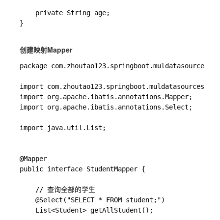
    private String age;

}

创建映射Mapper
package com.zhoutao123.springboot.muldatasources.ma
import com.zhoutao123.springboot.muldatasources.dao
import org.apache.ibatis.annotations.Mapper;

import org.apache.ibatis.annotations.Select;

import java.util.List;

@Mapper

public interface StudentMapper {

	// 查询全部的学生

    @Select("SELECT * FROM student;")

    List<Student> getAllStudent();
