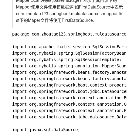
MapperScan注解的basePackages 表示了其目录下的
Mapper使用文件使用该数据源,如FirstDataSource中表示
com.zhoutao123.springboot.muldatasources.mapper.fir
st下的Maper文件将使用FirstDataSource.
package com.zhoutao123.springboot.muldatasources.co
import org.apache.ibatis.session.SqlSessionFactory;

import org.mybatis.spring.SqlSessionFactoryBean;

import org.mybatis.spring.SqlSessionTemplate;

import org.mybatis.spring.annotation.MapperScan;

import org.springframework.beans.factory.annotation
import org.springframework.beans.factory.annotation
import org.springframework.boot.context.properties.
import org.springframework.boot.jdbc.DataSourceBuil
import org.springframework.context.annotation.Bean;

import org.springframework.context.annotation.Confi
import org.springframework.context.annotation.Prima
import org.springframework.jdbc.datasource.DataSour
import javax.sql.DataSource;
