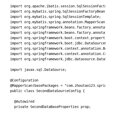
import org.apache.ibatis.session.SqlSessionFactory;

import org.mybatis.spring.SqlSessionFactoryBean;

import org.mybatis.spring.SqlSessionTemplate;

import org.mybatis.spring.annotation.MapperScan;

import org.springframework.beans.factory.annotation
import org.springframework.beans.factory.annotation
import org.springframework.boot.context.properties.
import org.springframework.boot.jdbc.DataSourceBuil
import org.springframework.context.annotation.Bean;

import org.springframework.context.annotation.Confi
import org.springframework.jdbc.datasource.DataSour
import javax.sql.DataSource;

@Configuration

@MapperScan(basePackages = "com.zhoutao123.springbo
public class SecondDataSourceConfig {

  @Autowired

  private SecondDataBaseProperties prop;
