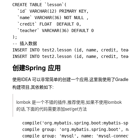
CREATE TABLE `lesson`(

  `id` VARCHAR(12) PRIMARY KEY,

  `name` VARCHAR(36) NOT NULL ,

  `credit` FLOAT  DEFAULT 0,

  `teacher` VARCHAR(36) DEFAULT 0

);

-- 插入数据

INSERT INTO test2.lesson (id, name, credit, teac
创建Spring 应用
使用IDEA 可以非常简单的创建一个应用,这里我使用了Gradle
构建项目,其依赖如下:
lombok 是一个不错的插件,推荐使用,如果不使用lombok
的话,下面的代码需要添加set/get方法
    compile('org.mybatis.spring.boot:mybatis-spring
    compile group: 'org.mybatis.spring.boot', name:
    compile group: 'mysql', name: 'mysql-connector-