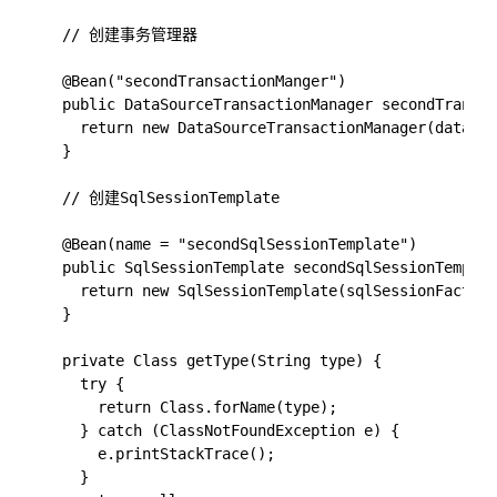
  // 创建事务管理器

  @Bean("secondTransactionManger")

  public DataSourceTransactionManager secondTransac
    return new DataSourceTransactionManager(dataSou
  }

  // 创建SqlSessionTemplate

  @Bean(name = "secondSqlSessionTemplate")

  public SqlSessionTemplate secondSqlSessionTemplat
    return new SqlSessionTemplate(sqlSessionFactory
  }

  private Class getType(String type) {

    try {

      return Class.forName(type);

    } catch (ClassNotFoundException e) {

      e.printStackTrace();

    }
