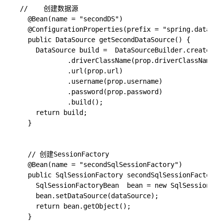
//    创建数据源

  @Bean(name = "secondDS")

  @ConfigurationProperties(prefix = "spring.datasou
  public DataSource getSecondDataSource() {

    DataSource build =  DataSourceBuilder.create()

            .driverClassName(prop.driverClassName)

            .url(prop.url)

            .username(prop.username)

            .password(prop.password)

            .build();

    return build;

  }

  // 创建SessionFactory

  @Bean(name = "secondSqlSessionFactory")

  public SqlSessionFactory secondSqlSessionFactory(
    SqlSessionFactoryBean  bean = new SqlSessionFac
    bean.setDataSource(dataSource);

    return bean.getObject();

  }
