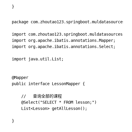
}

package com.zhoutao123.springboot.muldatasources.ma
import com.zhoutao123.springboot.muldatasources.dao
import org.apache.ibatis.annotations.Mapper;

import org.apache.ibatis.annotations.Select;

import java.util.List;

@Mapper

public interface LessonMapper {

	//	 查询全部的课程

    @Select("SELECT * FROM lesson;")

    List<Lesson> getAllLesson();

}
