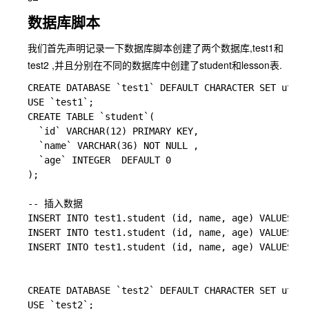
数据库脚本
我们首先声明记录一下数据库脚本创建了两个数据库,test1和
test2 ,并且分别在不同的数据库中创建了student和lesson表.
CREATE DATABASE `test1` DEFAULT CHARACTER SET utf8 
USE `test1`;

CREATE TABLE `student`(

  `id` VARCHAR(12) PRIMARY KEY,

  `name` VARCHAR(36) NOT NULL ,

  `age` INTEGER  DEFAULT 0

);

-- 插入数据

INSERT INTO test1.student (id, name, age) VALUES (
INSERT INTO test1.student (id, name, age) VALUES 
INSERT INTO test1.student (id, name, age) VALUES (
CREATE DATABASE `test2` DEFAULT CHARACTER SET utf8 
USE `test2`;
