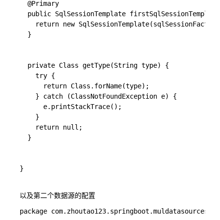
  @Primary

  public SqlSessionTemplate firstSqlSessionTemplate
    return new SqlSessionTemplate(sqlSessionFactory
  }

  private Class getType(String type) {

    try {

      return Class.forName(type);

    } catch (ClassNotFoundException e) {

      e.printStackTrace();

    }

    return null;

  }

}

以及第二个数据源的配置
package com.zhoutao123.springboot.muldatasources.co