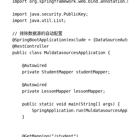
import org.springframework.web.bind.annotation.Rest
import java.security.PublicKey;

import java.util.List;

// 排除数据源的自动配置

@SpringBootApplication(exclude = {DataSourceAutoCon
@RestController

public class MuldatasourcesApplication {

    @Autowired

    private StudentMapper studentMapper;

    @Autowired

    private LessonMapper lessonMapper;

    public static void main(String[] args) {

        SpringApplication.run(MuldatasourcesApplica
    }

    @GetMapping("/student")
