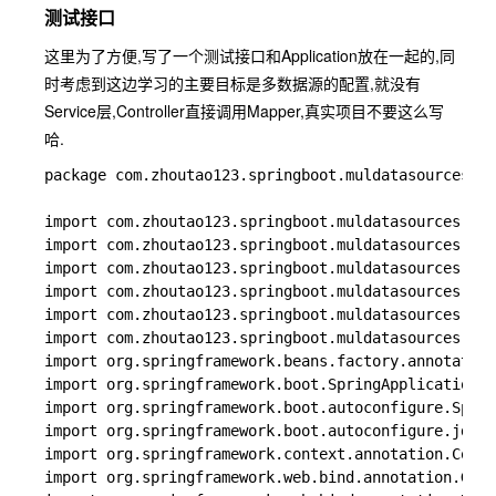
测试接口
这里为了方便,写了一个测试接口和Application放在一起的,同
时考虑到这边学习的主要目标是多数据源的配置,就没有
Service层,Controller直接调用Mapper,真实项目不要这么写
哈.
package com.zhoutao123.springboot.muldatasources;

import com.zhoutao123.springboot.muldatasources.con
import com.zhoutao123.springboot.muldatasources.con
import com.zhoutao123.springboot.muldatasources.dao
import com.zhoutao123.springboot.muldatasources.dao
import com.zhoutao123.springboot.muldatasources.map
import com.zhoutao123.springboot.muldatasources.map
import org.springframework.beans.factory.annotation
import org.springframework.boot.SpringApplication;

import org.springframework.boot.autoconfigure.Sprin
import org.springframework.boot.autoconfigure.jdbc.
import org.springframework.context.annotation.Compo
import org.springframework.web.bind.annotation.GetM