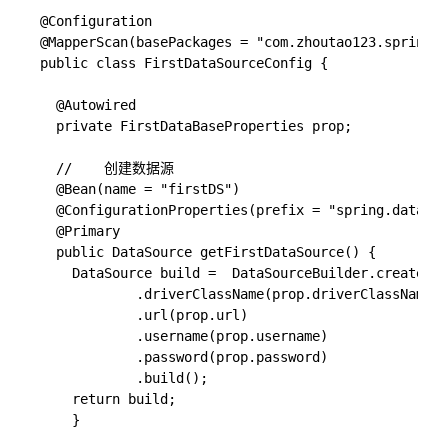
@Configuration

@MapperScan(basePackages = "com.zhoutao123.springbo
public class FirstDataSourceConfig {

  @Autowired

  private FirstDataBaseProperties prop;

  //    创建数据源

  @Bean(name = "firstDS")

  @ConfigurationProperties(prefix = "spring.datasou
  @Primary

  public DataSource getFirstDataSource() {

    DataSource build =  DataSourceBuilder.create()

            .driverClassName(prop.driverClassName)

            .url(prop.url)

            .username(prop.username)

            .password(prop.password)

            .build();

    return build;

    }
