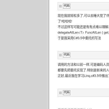
代码
现在我就轻松多了,可以去睡大觉了!所有
了!哈哈哈!
不过这样写可能还是有有点难以理解.一会定义一个de
delegateAllLen<T> FuncAllLen {
于是我采用C#3.5中委托的写法
代码
调用的方法和以前一样,可是编码人员告
都要先把委托实现了.特别是新来的人
正好,最近我在学习Linq,c#3.5
代码