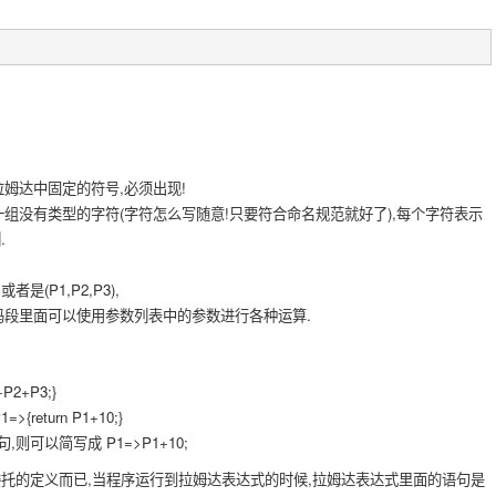
!
拉姆达中固定的符号,必须出现!
一组没有类型的字符(字符怎么写随意!只要符合命名规范就好了),每个字符表示
.
是(P1,P2,P3),
码段里面可以使用参数列表中的参数进行各种运算.
+P2+P3;}
eturn P1+10;}
可以简写成 P1=>P1+10;
委托的定义而已,当程序运行到拉姆达表达式的时候,拉姆达表达式里面的语句是