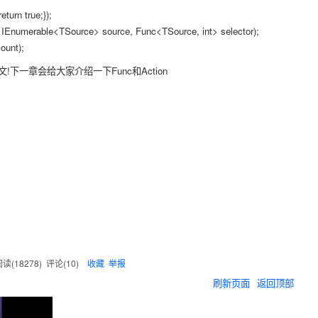
urn true;});
s IEnumerable<TSource> source, Func<TSource, int> selector);
unt);
下一章会给大家介绍一下Func和Action
读(
18278
) 评论(
10
)
收藏
举报
刷新页面
返回顶部