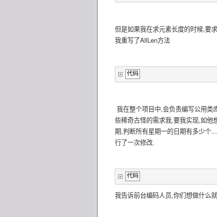
但是如果我在求元素长度的时候,要求如
我重写了AllLen方法
代码
我在整个项目中,会负责编写公用类
些稀奇古怪的需求我,要我实现,如他想
期,判断所有星期一的日期有多少个..
行了一次修改.
代码
我告诉前台编码人员,你们想做什么就先去实