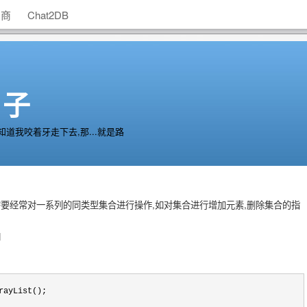
助商
Chat2DB
日子
道我咬着牙走下去,那...就是路
经常对一系列的同类型集合进行操作,如对集合进行增加元素,删除集合的指
如
ayList();