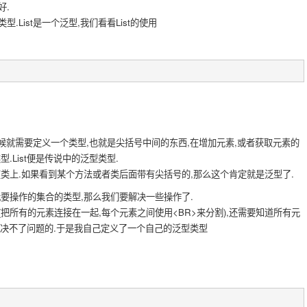
好.
类型.List是一个泛型,我们看看List的使用
候就需要定义一个类型,也就是尖括号中间的东西,在增加元素,或者获取元素的
.List便是传说中的泛型类型.
上.如果看到某个方法或者类后面带有尖括号的,那么这个肯定就是泛型了.
操作的集合的类型,那么我们要解决一些操作了.
所有的元素连接在一起,每个元素之间使用<BR>来分割),还需要知道所有元
是解决不了问题的.于是我自己定义了一个自己的泛型类型