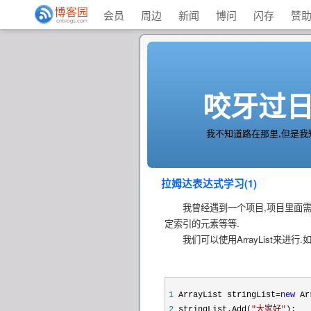
会员
周边
新闻
博问
闪存
赞
咬牙过
我不知道路在那里,但是我知
拉姆达表达式学习(1)
我曾经遇到一个项目,项目里面需要
定索引的元素等等.
我们可以使用ArrayList来进行.
1
ArrayList stringList
=
new
Arr
2
stringList.Add(
"
大家好
"
);