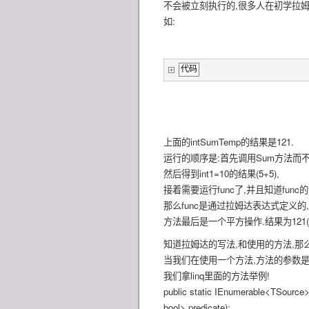
不会被立刻执行的,很多人在初学拉
如:
代码
上面的intSumTemp的结果是121.
运行的顺序是:首先调用Sum方法而
然后得到int1=10的结果(5+5),
接着需要运行func了,并且知道func的参
那么func是通过拉姆达表达式定义的,
方法最后是一个平方操作.结果为121(11
知道拉姆达的写法,和使用的方法,那
当我们在使用一个方法,方法的参数是Fu
我们拿linq里面的方法举例!
public static IEnumerable<TSourc
bool> predicate);