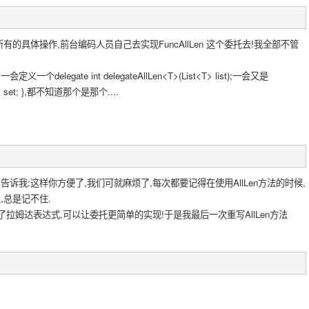
的具体操作,前台编码人员自己去实现FuncAllLen 这个委托去!我全部不管
legate int delegateAllLen<T>(List<T> list);一会又是
 get; set; },都不知道那个是那个....
诉我:这样你方便了,我们可就麻烦了,每次都要记得在使用AllLen方法的时候,
,总是记不住.
中推出了拉姆达表达式,可以让委托更简单的实现!于是我最后一次重写AllLen方法