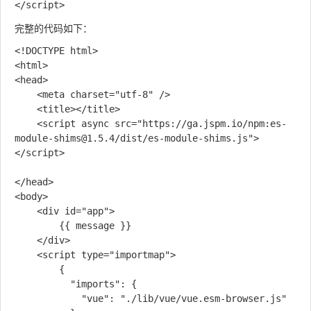
完整的代码如下：
<!DOCTYPE html>

<html>

<head>

    <meta charset="utf-8" />

    <title></title>

    <script async src="https://ga.jspm.io/npm:es-
module-shims@1.5.4/dist/es-module-shims.js">
</script>

</head>

<body>

    <div id="app">

        {{ message }} 

    </div>

    <script type="importmap">

        {

          "imports": {

            "vue": "./lib/vue/vue.esm-browser.js"
