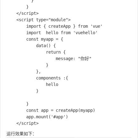
          }

        }

    </script>

    <script type="module">

        import { createApp } from 'vue'

        import  hello from 'vuehello'

        const myapp = {

            data() {

                return {

                    message: "你好"

                }

            },

            components :{

                hello

            }

        }

        const app = createApp(myapp)

        app.mount('#app')

运行效果如下：