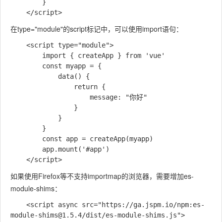
        }

在type="module"的script标记中，可以使用import语句：
    <script type="module">

        import { createApp } from 'vue'

        const myapp = {

            data() {

                return {

                    message: "你好"

                }

            }

        }

        const app = createApp(myapp)

        app.mount('#app')

如果使用Firefox等不支持importmap的浏览器，需要增加es-
module-shims：
    <script async src="https://ga.jspm.io/npm:es-
module-shims@1.5.4/dist/es-module-shims.js">