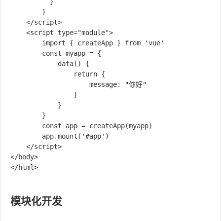
          }

        }

    </script>

    <script type="module">

        import { createApp } from 'vue'

        const myapp = {

            data() {

                return {

                    message: "你好"

                }

            }

        }

        const app = createApp(myapp)

        app.mount('#app')

    </script>

</body>

</html>

模块化开发