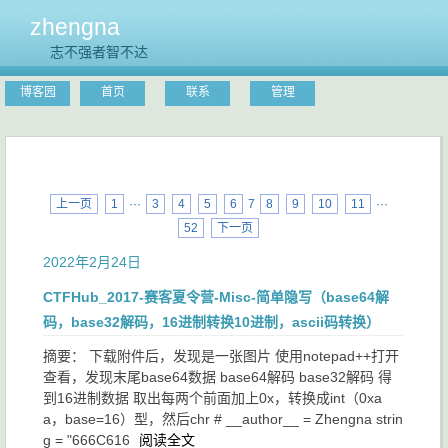
zhengna
志不强者智不达
博客园
首页
联系
管理
上一页
1
···
3
4
5
6
7
8
9
10
11
···
52
下一页
2022年2月24日
CTFHub_2017-赛客夏令营-Misc-简单隐写（base64解
码，base32解码，16进制转换10进制，ascii码转换）
摘要： 下载附件后，发现是一张图片 使用notepad++打开
查看，发现末尾base64数据 base64解码 base32解码 得
到16进制数据 取出每两个前面加上0x，转换成int（0xa
a，base=16）型，然后chr # __author__ = Zhengna strin
g = "666C616
阅读全文