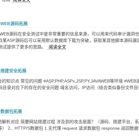
-WEB源码拓展
：WEB源码在安全测试中是非常重要的信息来源，可以用来代码审计漏洞
取某ASP源码后可以采用默认数据库下载为突破，获取某其他脚本源码漏
测试提供了更多的思路。
阅读全文
-搭建安全拓展
的知识点 常见的问题 #ASP,PHP,ASPx,JSP,PY,JAVAWEB等环境
码目录对应下的存在的安全问题 域名访问，IP访问（结合类似备份文件目
-数据包拓展
网站解析对应 简要网站搭建过程 涉及到的攻击层面？（源码、搭建平台、
 2、HTTP/S数据包 1.无代理 request 请求数据包 response 返回数据包