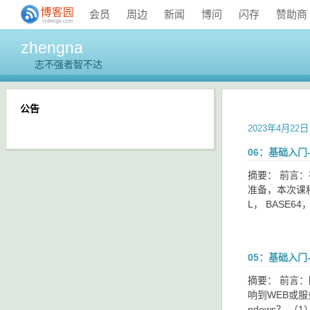
会员
周边
新闻
博问
闪存
赞助商
zhengna
志不强者智不达
公告
2023年4月22日
06：基础入门
摘要： 前言
准备，本次课程
L， BASE64
05：基础入门
摘要： 前言
响到WEB或服
ndows？ （