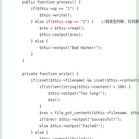
    public function process() {

        if($this->op == "1") { 

            $this->write();

        } else if(
$this->op == "2"
) {　　//弱类型判断，仅判断
            $res = $this->read();

            $this->output($res);

        } else {

            $this->output("Bad Hacker!");

        }

    }

    private function write() {

        if(isset($this->filename) && isset($this->content)
            if(strlen((string)$this->content) > 100) {

                $this->output("Too long!");

                die();

            }

            $res = file_put_contents($this->filename, $thi
            if($res) $this->output("Successful!");

            else $this->output("Failed!");

        } else {
