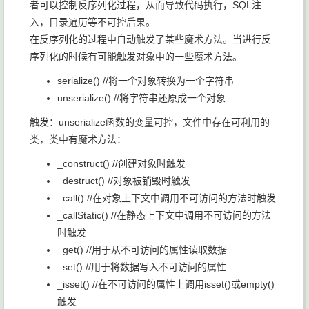
者可以控制反序列化过程，从而导致代码执行，SQL注
入，目录遍历等不可控后果。
在反序列化的过程中自动触发了某些魔术方法。当进行反
序列化的时候有可能触发对象中的一些魔术方法。
serialize() //将一个对象转换为一个字符串
unserialize() //将字符串还原成一个对象
触发：unserialize函数的变量可控，文件中存在可利用的
类，类中有魔术方法：
_construct() //创建对象时触发
_destruct() //对象被销毁时触发
_call() //在对象上下文中调用不可访问的方法时触发
_callStatic() //在静态上下文中调用不可访问的方法
时触发
_get() //用于从不可访问的属性读取数据
_set() //用于将数据写入不可访问的属性
_isset() //在不可访问的属性上调用isset()或empty()
触发