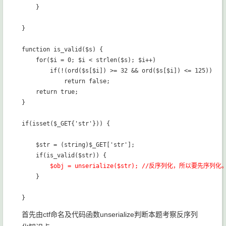
    }

}

function is_valid($s) {

    for($i = 0; $i < strlen($s); $i++)

        if(!(ord($s[$i]) >= 32 && ord($s[$i]) <= 125))

            return false;

    return true;

}

if(isset($_GET{'str'})) {

    $str = (string)$_GET['str'];

    if(is_valid($str)) {

$obj = unserialize($str); //反序列化，所以要先序列化
    }

首先由ctf命名及代码函数unserialize判断本题考察反序列