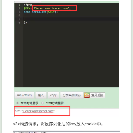
<2>构造请求，将反序列化后的key放入cookie中，