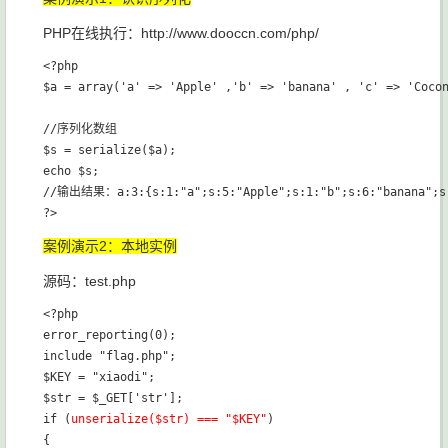
PHP在线执行：http://www.dooccn.com/php/
<?php

$a = array('a' => 'Apple' ,'b' => 'banana' , 'c' => 'Cocon
//序列化数组

$s = serialize($a);

echo $s;

//输出结果：a:3:{s:1:"a";s:5:"Apple";s:1:"b";s:6:"banana";s:
案例演示2：本地实例
源码：test.php
<?php

error_reporting(0);

include "flag.php";

$KEY = "xiaodi";

$str = $_GET['str'];

if (
unserialize($str) === "$KEY"
)

{
