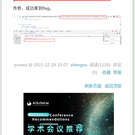
传参，成功拿到flag。
posted @
2021-12-28 10:07
zhengna
阅读(
1126
) 评论
(
0
)
收藏
举报
刷新页面
返回顶部