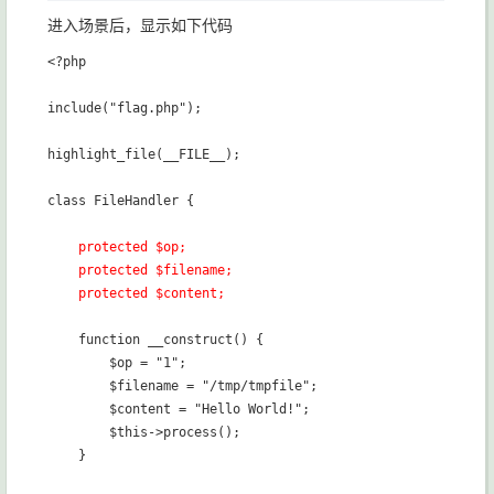
进入场景后，显示如下代码
<?php

include("flag.php");

highlight_file(__FILE__);

class FileHandler {

  protected $op;

    protected $filename;

    protected $content;
    function __construct() {

        $op = "1";

        $filename = "/tmp/tmpfile";

        $content = "Hello World!";

        $this->process();

    }
