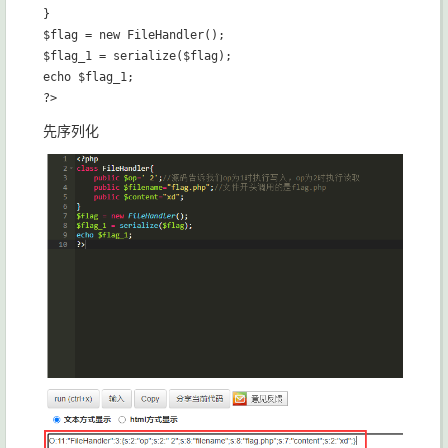
}

$flag = new FileHandler();

$flag_1 = serialize($flag);

echo $flag_1;

先序列化