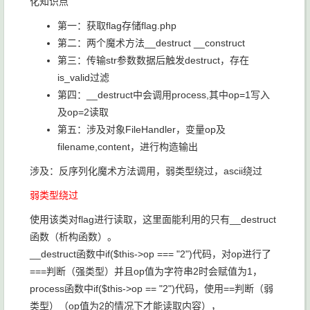
化知识点
第一：获取flag存储flag.php
第二：两个魔术方法__destruct __construct
第三：传输str参数数据后触发destruct，存在
is_valid过滤
第四：__destruct中会调用process,其中op=1写入
及op=2读取
第五：涉及对象FileHandler，变量op及
filename,content，进行构造输出
涉及：反序列化魔术方法调用，弱类型绕过，ascii绕过
弱类型绕过
使用该类对flag进行读取，这里面能利用的只有__destruct
函数（析构函数）。
__destruct函数中if($this->op === "2")代码，对op进行了
===判断（强类型）并且op值为字符串2时会赋值为1，
process函数中if($this->op == "2")代码，使用==判断（弱
类型）（op值为2的情况下才能读取内容），