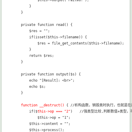
            $this->output("Failed!");

        }

    }

    private function read() {

        $res = "";

        if(isset($this->filename)) {

            $res = file_get_contents($this->filename);

        }

        return $res;

    }

    private function output($s) {

        echo "[Result]: <br>";

        echo $s;

    }

function __destruct()
 { //析构函数，销毁类时执行，也就是在
        if($
this->op === "2"
)　　//强类型比较,判断数值+类型，可
            $this->op = "1";

        $this->content = "";

        $this->process();
