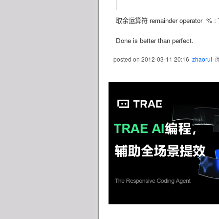
取余运算符 remainder operator % : 7
Done is better than perfect.
posted on
2012-03-11 20:16
zhaorui
阅