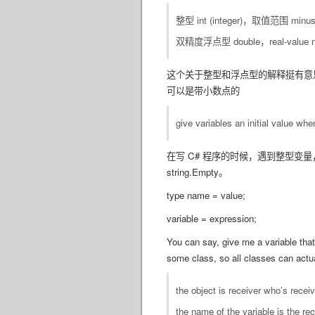
整型 int (integer)，取值范围 minus 
双精度浮点型 double，real-value n
这个关于整型和浮点型的解释挺有意
可以是带小数点的
give variables an initial value wh
在写 C# 程序的时候，遇到整型变
string.Empty。
type name = value;
variable = expression;
You can say, give me a variable that 
some class, so all classes can actu
the object is receiver who’s recei
the name of the variable is the re