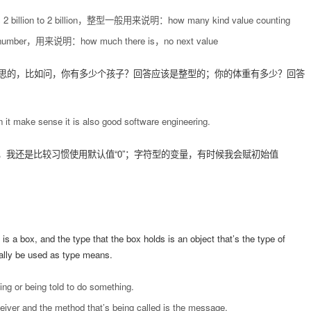
2 billion to 2 billion，整型一般用来说明：how many kind value counting
umber，用来说明：how much there is，no next value
思的，比如问，你有多少个孩子？回答应该是整型的；你的体重有多少？回答
en it make sense it is also good software engineering.
量，我还是比较习惯使用默认值“0”；字符型的变量，有时候我会赋初始值
is a box, and the type that the box holds is an object that’s the type of
ally be used as type means.
ving or being told to do something.
ceiver and the method that’s being called is the message.