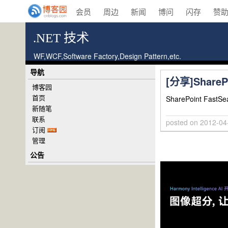
会员
周边
新闻
博问
闪存
赞
.NET 技术
WF,WCF,Software Factory,Design Pattern,etc.
导航
[分享]ShareP
博客园
首页
SharePoint F
新随笔
联系
posted on
2012-04
订阅
管理
公告