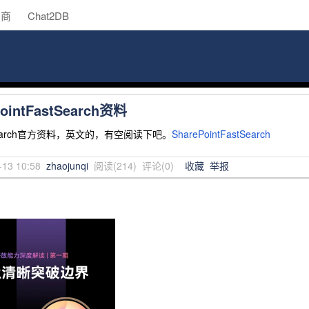
助商
Chat2DB
ointFastSearch资料
astSearch官方资料，英文的，有空阅读下吧。
SharePointFastSearch
-13 10:58
zhaojunqi
阅读(
214
) 评论(
0
)
收藏
举报