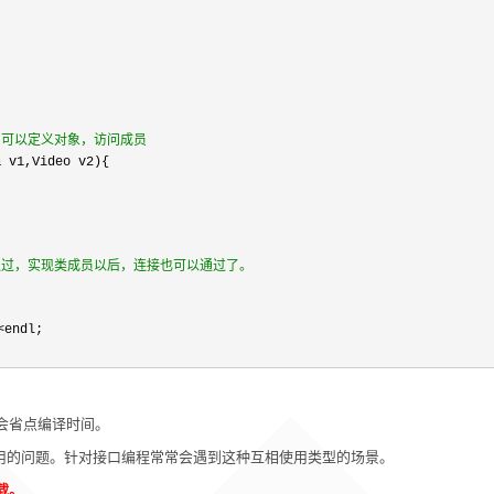
，可以定义对象，访问成员
&
 v1,Video v2){

通过，实现类成员以后，连接也可以通过了。
<endl;
相对会省点编译时间。
使用的问题。针对接口编程常常会遇到这种互相使用类型的场景。
载。