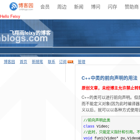
会员
周边
新闻
博问
闪存
赞助商
Hello Feixy
飞翔雨feixy的博客
博客园
首页
新随笔
联系
订阅
管理
C++中类的前向声明的用法
原创文章，未经博主允许禁止转
C++的类可以进行前向声明。
而不能定义对象(因为此时编译
义以后，就可以以各种方式使用
//
前向声明此类
class
//
此时，只能定义指针和引用。
void
 fun1(Video* pv,Video