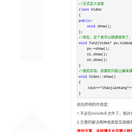
//
正式定义该类
class
 Video

public
:

void
 show();

//
现在，这个类可以随便使用了
void
 fun2(Video* pv,Video
    pv
->
show();

    v1.show();

    v2.show();

//
类的实现，前面的只能让编译
void
 Video::show()
{
 　　cout<<"zhaojiankang"<
}
前向声明的作用是：
1.不必在include头文件了，
2.方便的解决两种类类型互相
原创文章，未经博主允许禁止转