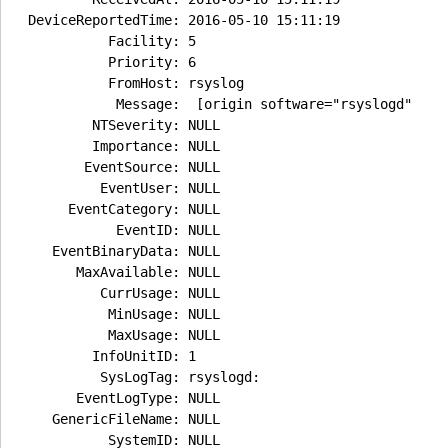
DeviceReportedTime: 2016-05-10 15:11:19

          Facility: 5

          Priority: 6

          FromHost: rsyslog

           Message:  [origin software="rsyslogd" swV
        NTSeverity: NULL

        Importance: NULL

       EventSource: NULL

         EventUser: NULL

     EventCategory: NULL

           EventID: NULL

   EventBinaryData: NULL

      MaxAvailable: NULL

         CurrUsage: NULL

          MinUsage: NULL

          MaxUsage: NULL

        InfoUnitID: 1

         SysLogTag: rsyslogd:

      EventLogType: NULL

   GenericFileName: NULL

          SystemID: NULL
