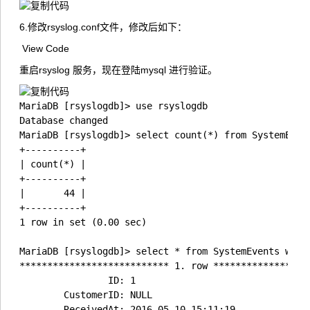
6.修改rsyslog.conf文件，修改后如下：
View Code
重启rsyslog 服务，现在登陆mysql 进行验证。
MariaDB [rsyslogdb]> use rsyslogdb

Database changed

MariaDB [rsyslogdb]> select count(*) from SystemEvent
+----------+

| count(*) |

+----------+

|       44 |

+----------+

1 row in set (0.00 sec)

MariaDB [rsyslogdb]> select * from SystemEvents where
*************************** 1. row ******************
                ID: 1

        CustomerID: NULL

        ReceivedAt: 2016-05-10 15:11:19
