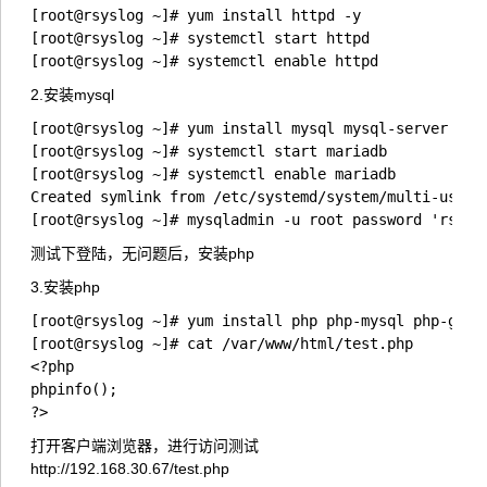
[root@rsyslog ~]# yum install httpd -y

[root@rsyslog ~]# systemctl start httpd

[root@rsyslog ~]# systemctl enable httpd
2.安装mysql
[root@rsyslog ~]# yum install mysql mysql-server -y

[root@rsyslog ~]# systemctl start mariadb

[root@rsyslog ~]# systemctl enable mariadb

Created symlink from /etc/systemd/system/multi-user.
[root@rsyslog ~]# mysqladmin -u root password 'rsysl
测试下登陆，无问题后，安装php
3.安装php
[root@rsyslog ~]# yum install php php-mysql php-gd -y
[root@rsyslog ~]# cat /var/www/html/test.php 

<?php

phpinfo();

?>
打开客户端浏览器，进行访问测试
http://192.168.30.67/test.php