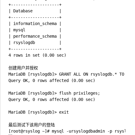
+--------------------+

| Database           |

+--------------------+

| information_schema |

| mysql              |

| performance_schema |

| rsyslogdb          |

+--------------------+

4 rows in set (0.00 sec)

创建用户并授权

MariaDB [rsyslogdb]> GRANT ALL ON rsyslogdb.* TO rsys
Query OK, 0 rows affected (0.00 sec)

MariaDB [rsyslogdb]> flush privileges;

Query OK, 0 rows affected (0.00 sec)

MariaDB [rsyslogdb]> exit

最后测试下该用户的登陆

[root@rsyslog ~]# mysql -ursyslogdbadmin -p rsyslogd