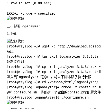
1 row in set (0.00 sec)

ERROR: No query specified
三、部署LogAnalyzer
1.下载
[root@rsyslog ~]# wget -c http://download.adiscon.com
解压

[root@rsyslog ~]# tar zxvf loganalyzer-3.6.6.tar.gz 

复制文件到

[root@rsyslog ~]# cp -r loganalyzer-3.6.6/src/ /var/w
[root@rsyslog ~]# cp -r loganalyzer-3.6.6/contrib/* /
进入到loganalyzer 程序中，将以下脚本赋予执行权限

[root@rsyslog ~]# cd /var/www/html/loganalyzer/

[root@rsyslog loganalyzer]# chmod +x configure.sh sec
运行configure.sh，将创建一个空白的config.php配置文件

[root@rsyslog loganalyzer]# ./configure.sh 