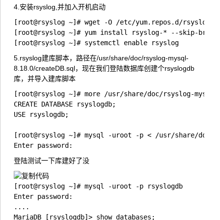
4.安装rsyslog,并加入开机启动
[root@rsyslog ~]# wget -O /etc/yum.repos.d/rsyslog.re
[root@rsyslog ~]# yum install rsyslog-* --skip-broken
[root@rsyslog ~]# systemctl enable rsyslog
5.rsyslog建库脚本，路径在/usr/share/doc/rsyslog-mysql-
8.18.0/createDB.sql，现在我们登陆数据库创建个rsyslogdb
库，并导入建库脚本
[root@rsyslog ~]# more /usr/share/doc/rsyslog-mysql-8
CREATE DATABASE rsyslogdb;

USE rsyslogdb;

[root@rsyslog ~]# mysql -uroot -p < /usr/share/doc/rs
Enter password: 
登陆测试一下库建好了没
[root@rsyslog ~]# mysql -uroot -p rsyslogdb

Enter password: 

....

MariaDB [rsyslogdb]> show databases;
