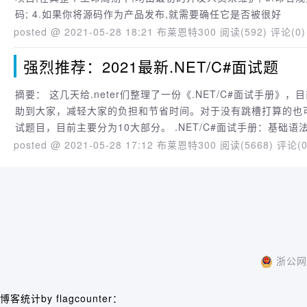
码; 4.如果你将源码作为产品发布,就需要确任它是否被很好
posted @ 2021-05-28 18:21 布莱恩特300
阅读(592)
评论(0)
强烈推荐：2021最新.NET/C#面试题
摘要： 这几天给.neter们整理了一份《.NET/C#面试手册》，目前大约4万字左右，初衷也很简单，就是希望在面试的时候能够帮
助到大家，减轻大家的负担和节省时间。对于没有跳槽打算的也
试题目，目前主要分为10大部分。 .NET/C#面试手册：基础语
posted @ 2021-05-28 17:12 布莱恩特300
阅读(5668)
评论(0
浙公网安
博客统计by flagcounter：