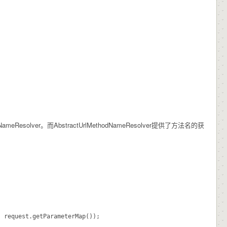
odNameResolver。而AbstractUrlMethodNameResolver提供了方法名的获