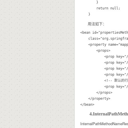
		}

		return null;

用法如下：
<bean id="propertiesMeth
	class="org.springframework.web.servlet.mvc.multiaction.PropertiesMethodNameResolver">

	<property name="mappings">

		<props>

			<prop key="/create">create</prop>

			<prop key="/update">update</prop>

			<prop key="/delete">delete</prop>

			<prop key="/list">list</prop>

			<!-- 默认的行为 -->

			<prop key="/**">list</prop>

		</props>

	</property>

4.InternalPathMeth
InternalPathMethodNam