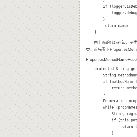
		if (logger.isDebugEnabled()) {

			logger.debug("Returning handler method name '" + name + "' for lookup path: " + urlPath);

		}

		return name;

由上面的代码可知，子类
类。首先看下PropertiesMetho
PropertiesMethod
	protected String getHandlerMethodNameForUrlPath(String urlPath) {

		String methodName = this.mappings.getProperty(urlPath);

		if (methodName != null) {

			return methodName;

		}

		Enumeration propNames = this.mappings.propertyNames();

		while (propNames.hasMoreElements()) {

			String registeredPath = (String) propNames.nextElement();

			if (this.pathMatcher.match(registeredPath, urlPath)) {

				return (String) this.mappings.get(registeredPath);

			}
