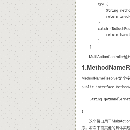
		try {

			String methodName = this.methodNameResolver.getHandlerMethodName(request);

			return invokeNamedMethod(methodName, request, response);

		}

		catch (NoSuchRequestHandlingMethodException ex) {

			return handleNoSuchRequestHandlingMethod(ex, request, response);

		}

MultiActionControll
1.MethodName
MethodNameResolver
public interface MethodN
	String getHandlerMethodName(HttpServletRequest request) throws NoSuchRequestHandlingMethodException;

这个接口用于MultiAct
序。看看下面其他的具体实现。MethodN