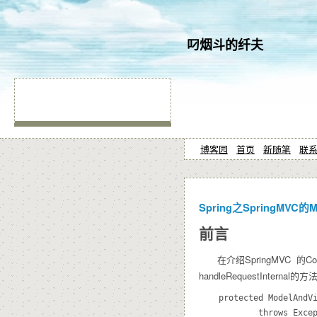
叼烟斗的纤夫
博客园
首页
新随笔
联
Spring之SpringMVC的M
前言
在介绍SpringMVC 的Cont
handleRequestInternal的方
	protected ModelAndView handleRequestInternal(HttpServletRequest request, HttpServletResponse response)

			throws Exception {
