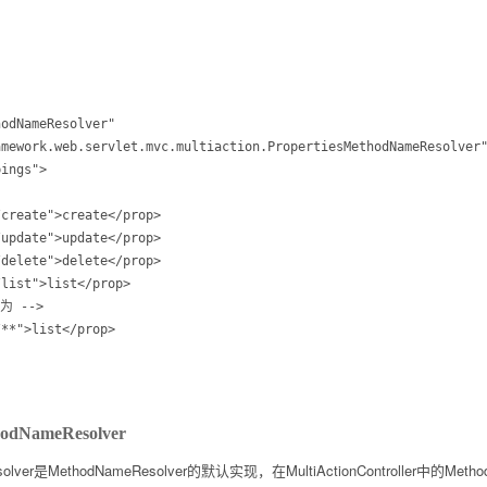
odNameResolver"

odNameResolver
eResolver是MethodNameResolver的默认实现，在MultiActionController中的M