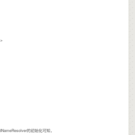
ethodNameResolver的初始化可知，