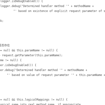


ter of same name");

me + "'");
