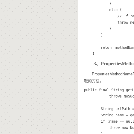
			}

			else {

				// If resolution failed completely, throw an exception.

				throw new NoSuchRequestHandlingMethodException(request);

			}

		}

		return methodName;

3、PropertiesMethod
PropertiesMethodNameR
取的方法。
public final String getH
			throws NoSuchRequestHandlingMethodException {

		String urlPath = this.urlPathHelper.getLookupPathForRequest(request);

		String name = getHandlerMethodNameForUrlPath(urlPath);

		if (name == null) {

			throw new NoSuchRequestHandlingMethodException(urlPath, request.getMethod(), request.getParameterMap());

		}
