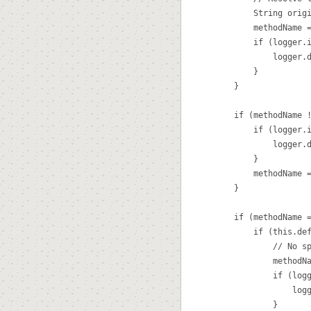
			String originalName = methodName;

			methodName = this.logicalMappings.getProperty(methodName, methodName);

			if (logger.isDebugEnabled()) {

				logger.debug("Resolved method name '" + originalName + "' to handler method '" + methodName + "'");

			}

		}

		if (methodName != null && !StringUtils.hasText(methodName)) {

			if (logger.isDebugEnabled()) {

				logger.debug("Method name '" + methodName + "' is empty: treating it as no method name found");

			}

			methodName = null;

		}

		if (methodName == null) {

			if (this.defaultMethodName != null) {

				// No specific method resolved: use default method.

				methodName = this.defaultMethodName;

				if (logger.isDebugEnabled()) {

					logger.debug("Falling back to default handler method '" + this.defaultMethodName + "'");

				}
