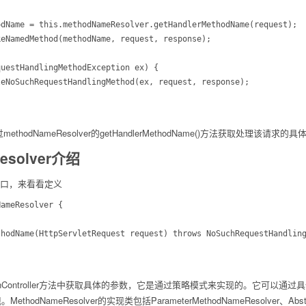
er通过methodNameResolver的getHandlerMethodName()方法获取处理该请
Resolver介绍
是个接口，来看看定义
ameResolver {

ionController方法中获取具体的参数，它是通过策略模式来实现的。它可
ameResolver的实现类包括ParameterMethodNameResolver、AbstractUrl