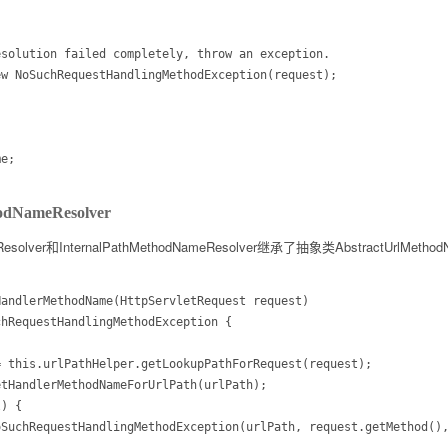
NameResolver
esolver和InternalPathMethodNameResolver继承了抽象类AbstractUrlMeth
andlerMethodName(HttpServletRequest request)
