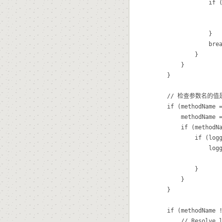
					if (logger.isDebugEnabled()) {

						logger.debug("Determined handler method '" + methodName +
								"' based on existence of explicit request parame
					}

					break;

				}

			}

		}

		// 检查参数名的值是否存在

		if (methodName == null && this.paramName != null) {

			methodName = request.getParameter(this.paramName);

			if (methodName != null) {

				if (logger.isDebugEnabled()) {

					logger.debug("Determined handler method '" + methodName +

							"' based on value of request parameter '" + this.paramNa
				}

			}

		}

		if (methodName != null && this.logicalMappings != null) {

			// Resolve logical name into real method name, if appropriate.
