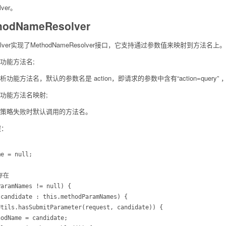
lver。
thodNameResolver
ameResolver实现了MethodNameResolver接口，它支持通过参数值来映
功能方法名;
法名，默认的参数名是 action，即请求的参数中含有“action=query” ，
功能方法名映射;
策略失败时默认调用的方法名。
程：