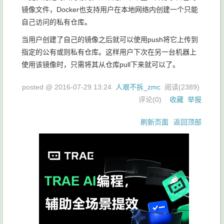
镜像文件，Docker也支持用户在本地网络内创建一个只能
自己访问的私有仓库。
当用户创建了自己的镜像之后就可以使用push将它上传到
指定的公有或则私有仓库。这样用户下次在另一台机器上
使用该镜像时，只需将其从仓库pull下来就可以了。
posted @
2016-07-29 13:24
人艰不拆_zmc
阅读(
2389
)
评论(
0
)
收藏
举报
刷新页面
返回顶部