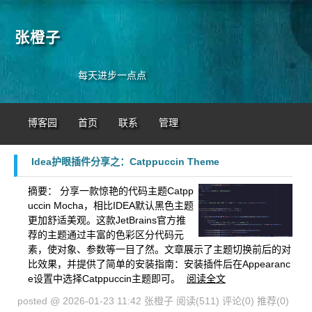
张橙子
每天进步一点点
博客园
首页
联系
管理
Idea护眼插件分享之：Catppuccin Theme
摘要：
分享一款惊艳的代码主题Catpp
uccin Mocha，相比IDEA默认黑色主题
更加舒适美观。这款JetBrains官方推
荐的主题通过丰富的色彩区分代码元
素，使对象、参数等一目了然。文章展示了主题切换前后的对
比效果，并提供了简单的安装指南：安装插件后在Appearanc
e设置中选择Catppuccin主题即可。
阅读全文
posted @ 2026-01-23 11:42 张橙子
阅读(511)
评论(0)
推荐(0)