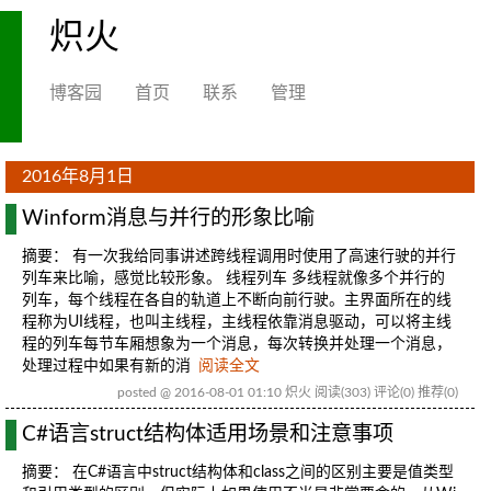
炽火
博客园
首页
联系
管理
2016年8月1日
Winform消息与并行的形象比喻
摘要： 有一次我给同事讲述跨线程调用时使用了高速行驶的并行
列车来比喻，感觉比较形象。 线程列车 多线程就像多个并行的
列车，每个线程在各自的轨道上不断向前行驶。主界面所在的线
程称为UI线程，也叫主线程，主线程依靠消息驱动，可以将主线
程的列车每节车厢想象为一个消息，每次转换并处理一个消息，
处理过程中如果有新的消
阅读全文
posted @ 2016-08-01 01:10 炽火
阅读(303)
评论(0)
推荐(0)
C#语言struct结构体适用场景和注意事项
摘要： 在C#语言中struct结构体和class之间的区别主要是值类型