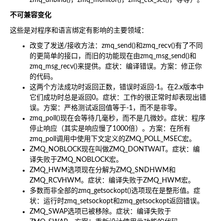
zmq_unbind()，zmq_monitor()，zmq_ctx_set()，等等）。
不可兼容变化
这些是对程序和语言绑定有影响的主要领域：
改变了发送/接收方法：zmq_send()和zmq_recv()有了不同
的更简单的接口，而旧的功能现在由zmq_msg_send()和
zmq_msg_recv()来提供。症状：编译错误。方案：修正你
的代码。
这两个方法成功时返回正数，错误时返回-1。在2.x版本中
它们成功时总是返回0。症状：工作的很正常时却表现出错
误。方案：严格测试返回值等于-1，而不是非零。
zmq_poll()现在会等待几毫秒，而不是几微妙。症状：程序
停止响应（其实是响应慢了1000倍）。方案：在所有
zmq_poll调用中使用下文定义的ZMQ_POLL_MSEC宏。
ZMQ_NOBLOCK现在叫做ZMQ_DONTWAIT。症状：编
译失败于ZMQ_NOBLOCK宏。
ZMQ_HWM选项现在分解为ZMQ_SNDHWM和
ZMQ_RCVHWM。症状：编译失败于ZMQ_HWM宏。
多数而非全部的zmq_getsockopt()选项现在是整形值。症
状：运行时zmq_setsockopt和zmq_getsockopt返回错误。
ZMQ_SWAP选项已被移除。症状：编译失败于