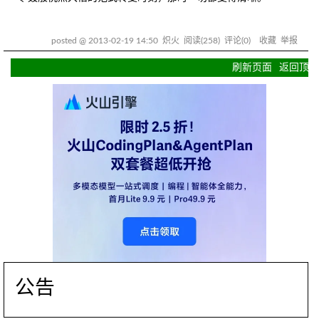
posted @
2013-02-19 14:50
炽火
阅读(
258
) 评论(
0
)
收藏
举报
刷新页面
返回顶部
公告