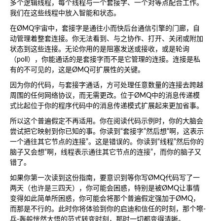
多个逻辑线程，每个线程与一个套接字、一个对等点配合工作。
我们在这些线程中放入智能和状态。
在ØMQ宇宙中，套接字是通往小而快后台通信引擎的门廊，自
动管理着整套连接。你无法看到、与之协作、打开、关闭或附加
状态到这些连接。无论你用的是阻塞发送或接收，或是轮询
（poll），你能通话的是套接字而不是它管理的连接。连接是私
有的不可见的，这是ØMQ可扩展性的关键。
因为你的代码，与套接字通话，方可处理任意数量的连接去跨越
周围的任何网络协议，而无需更改。位于ØMQ中的消息传递模
式比起位于你的程序代码中的消息传递模式扩展起来更加省事。
所以这个普遍假定不再适用。你在阅读代码示例时，你的大脑会
尝试把它映射到你已知的事。你读到“套接字”然后想“啊，这表示
一个通往其它节点的连接”。这是错误的。你读到“线程”然后你的
脑子又会想“啊，线程表示通往其它节点的连接”，而你的脑子又
错了。
如果你第一次读到这份指南，要意识到等你写ØMQ代码写了一
两天（也许是三四天），你可能会困惑，特别是被ØMQ让事情
变得如此简单所困惑，你可能会将那个普遍假定强加于ØMQ，
而那是不行的。此时你将体验到你的启迪和信任的时刻，那个嚓-
乓-轰般恍然大悟的范式转变时刻，那时一切都变得清晰。