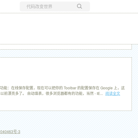
所有博客
当前博客
新功能：在线保存配置，现在可以把你的 Toolbar 的配置保存在 Google 上，这
比以前漂亮多了。 自动填表，很多浏览器都有的功能，当然 - IE...
阅读全文
040463号-3