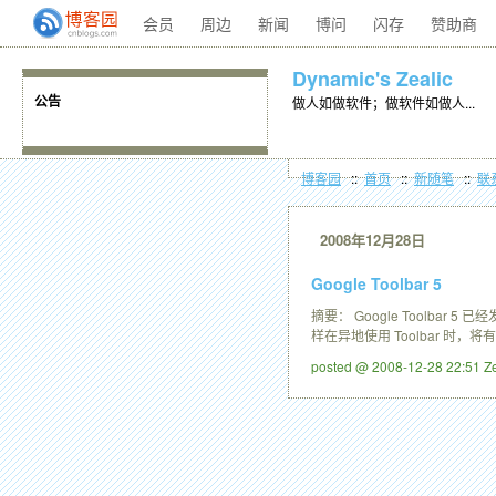
会员
周边
新闻
博问
闪存
赞助商
Dynamic's Zealic
做人如做软件；做软件如做人...
公告
博客园
::
首页
::
新随笔
::
联
2008年12月28日
Google Toolbar 5
摘要： Google Toolba
样在异地使用 Toolbar 时，
posted @ 2008-12-28 22:51 Z