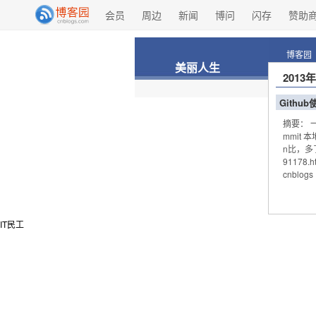
会员
周边
新闻
博问
闪存
赞助
博客园
美丽人生
2013
Githu
摘要： 
mmit
n比，多了
9117
cnblogs
IT民工