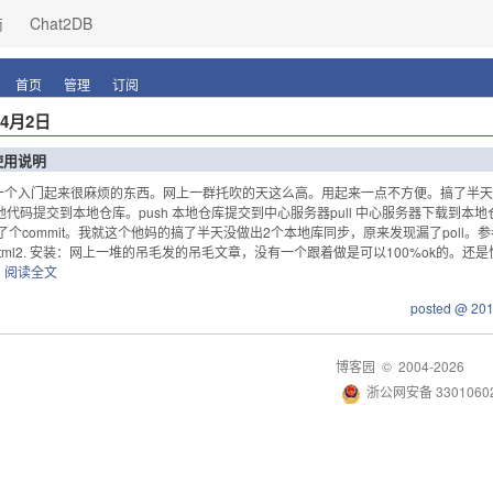
商
Chat2DB
首页
管理
订阅
年4月2日
b使用说明
一个入门起来很麻烦的东西。网上一群托吹的天这么高。用起来一点不方便。搞了半天终于
 本地代码提交到本地仓库。push 本地仓库提交到中心服务器pull 中心服务器下载到
个commit。我就这个他妈的搞了半天没做出2个本地库同步，原来发现漏了poll。参考：http://zh
8.html2. 安装：网上一堆的吊毛发的吊毛文章，没有一个跟着做是可以100%ok的。还是惯
阅读全文
posted @ 20
博客园
© 2004-2026
浙公网安备 33010602