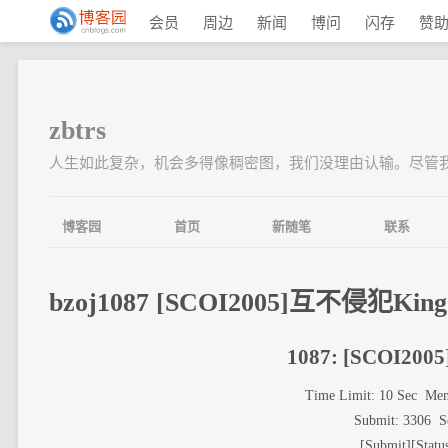
会员
周边
新闻
博问
闪存
赞
zbtrs
人生如此复杂，机会多得像稠密图，我们没理由认输。尽管我
博客园
首页
新随笔
联系
bzoj1087 [SCOI2005]互不侵犯King
1087: [SCOI20
Time Limit: 10 Sec
Mem
Submit: 3306
S
[
Submit
][
Statu