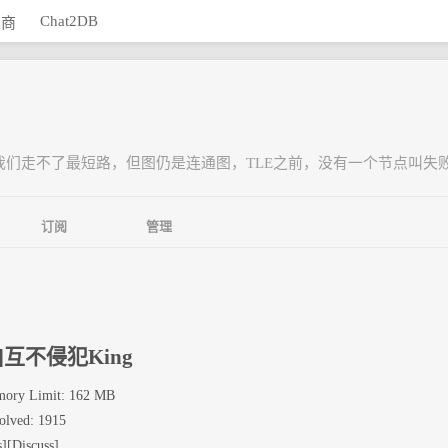
Chat2DB
助商
们走不了最短路，但图仍是连通图，TLE之前，没有一个节点叫失
订阅
管理
05]互不侵犯King
ory Limit: 162 MB
olved: 1915
s
][
Discuss
]