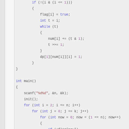
if
 (!(i & (i << 
1
)))

        {

            flag[i] 
= 
true
;

int
 t =
 i;

while
 (t)

            {

                num[i] 
+= (t & 
1
);

                t 
>>= 
1
;

            }

            dp[
1
][num[i]][i] = 
1
;

        }

}

int
 main()

{

    scanf(
"
%d%d
"
, &n, &
k);

    init();

for
 (
int
 i = 
2
; i <= n; i++
)

for
 (
int
 j = 
0
; j <= k; j++
)

for
 (
int
 now = 
0
; now < (
1
 << n); now++
)

            {
