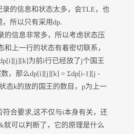
录的信息和状态太多，会TLE，也
，所以只有采用dp.
录的信息非常多，所以考虑状态压
状态和上一行的状态有着密切联系，
][j][k]为前i行已经放了j个国王
][j][k] = Σdp[i-1][j -
一行为状态k的放的国王的数目，p为上一
符合要求,这不仅与i本身有关，还
>,&就可以判断了，它的原理是什么