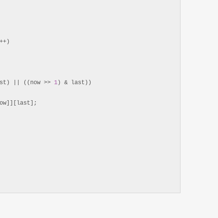
++
)

st) || ((now >> 
1
) &
 last))

ow]][last];
