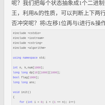
呢？我们把每个状态抽象成1个二进制
王，利用&的性质，可以判断上下两
否冲突呢？将i左移1位再与i进行&操作
#include <cstdio>
#include 
<iostream>
#include 
<cstring>
#include 
<algorithm>

using
namespace
 std;

int
 n, k,num[
1000
long
long
 dp[
10
][
1000
][
1000
bool
 flag[
1000
long
long
 ans;

void
 init()

{

for
 (
int
 i = 
0
; i < (
1
 << n); i++
)
