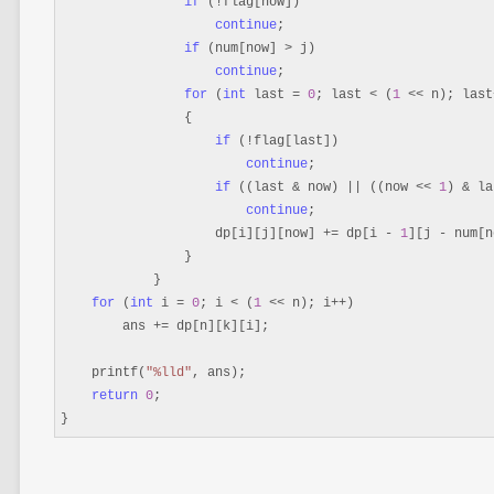
if
 (!
flag[now])

continue
;

if
 (num[now] >
 j)

continue
;

for
 (
int
 last = 
0
; last < (
1
 << n); last
                {

if
 (!
flag[last])

continue
;

if
 ((last & now) || ((now << 
1
) & la
continue
;

                    dp[i][j][now] 
+= dp[i - 
1
][j -
 num[n
                }

            }

for
 (
int
 i = 
0
; i < (
1
 << n); i++
)

        ans 
+=
 dp[n][k][i];

    printf(
"
%lld
"
, ans);

return
0
;

}