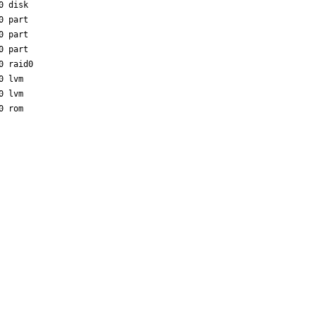
 disk  

 part  

 part  

 part  

 raid0 

 lvm   

 lvm   
