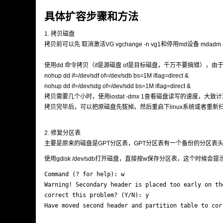
具体扩容步骤和方法
1. 拷贝磁盘
拷贝前可以先 取消激活VG vgchange -n vg1和停用md设备 mdadm --st
使用dd 命令拷贝（if是源磁盘 of是目标磁盘，千万不要搞错），
nohup dd if=/dev/sdf of=/dev/sdb bs=1M iflag=direct &
nohup dd if=/dev/sdg of=/dev/sdd bs=1M iflag=direct &
拷贝需要几个小时，使用iostat -dmx 1查看磁盘读写的速度
拷贝完毕后，可以把原磁盘先拔掉。然后重启下linux系统或者重新
2. 修复分区表
主要是原来的磁盘是GPT分区表，GPT分区表有一个备份的分区表
使用gdisk /dev/sdb打开磁盘，直接按w保存分区表，这个
Command (? for help): w

Warning! Secondary header is placed too early on th
correct this problem? (Y/N): y

Have moved second header and partition table to corr