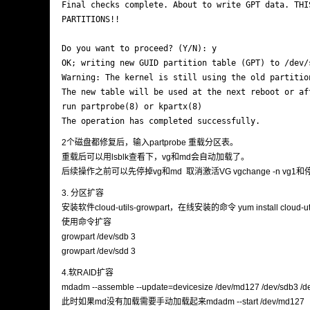
Final checks complete. About to write GPT data. THI
PARTITIONS!!

Do you want to proceed? (Y/N): y

OK; writing new GUID partition table (GPT) to /dev/s
Warning: The kernel is still using the old partition
The new table will be used at the next reboot or aft
run partprobe(8) or kpartx(8)

2个磁盘都修复后，输入partprobe 重载分区表。
重载后可以用lsblk查看下，vg和md会自动加载了。
后续操作之前可以先停掉vg和md 取消激活VG vgchange -n vg1和停用md
3. 分区扩容
安装软件cloud-utils-growpart，在线安装的命令 yum install cloud-util
使用命令扩容
growpart /dev/sdb 3
growpart /dev/sdd 3
4.软RAID扩容
mdadm --assemble --update=devicesize /dev/md127 /dev/sdb3 /d
此时如果md没有加载需要手动加载起来mdadm --start /dev/md127