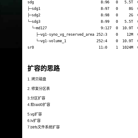
sdg                               8:96   0   5.5T  0
├─sdg1                            8:97   0     8G  0
├─sdg2                            8:98   0     2G  0
└─sdg3                            8:99   0   5.5T  0
  └─md127                         9:127  0  10.9T  0
    ├─vg1-syno_vg_reserved_area 252:3    0    12M  0
    └─vg1-volume_1              252:4    0  10.9T  0
扩容的思路
1. 拷贝磁盘
2. 修复分区表
3.分区扩容
4.软raid0扩容
5.vg扩容
6.lv扩容
7.btrfs文件系统扩容