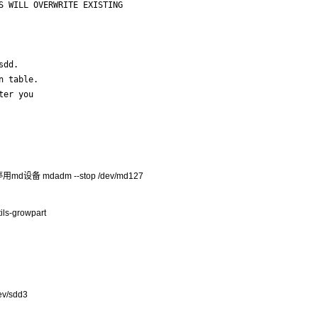
S WILL OVERWRITE EXISTING

dd.

 table.

er you

设备 mdadm --stop /dev/md127
s-growpart
ev/sdd3