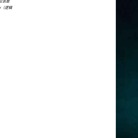
法应该是
lv（逻辑