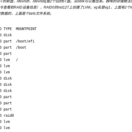
16T的新盘，/dev/sdf、/dev/sdg是2个旧的6T盘。从lsblk可以看出来。群晖的存储做
127 这个命令查看软RAID设备信息），RAID0的md127上创建了LVM。vg名是vg1，上面有2个
存放数据的，上面是个btrfs文件系统。
 TYPE  MOUNTPOINT

 disk  

 part  /boot/efi

 part  /boot

 part  

 lvm   /

 lvm   

 lvm   

 disk  

 disk  

 disk  

 part  

 part  

 part  

 raid0 

 lvm   

 lvm   
