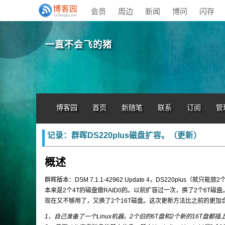
会员
周边
新闻
博问
闪存
一直不会飞的猪
博客园
首页
新随笔
联系
订阅
管
记录：群晖DS220plus磁盘扩容。（更新）
概述
群晖版本：DSM 7.1.1-42962 Update 4，DS220plus（就只能放
本来是2个4T的磁盘做RAID0的。以前扩容过一次，换了2个6T磁盘
现在又不够用了，又换了2个16T磁盘。这次更新方法比之前的更加
1、自己准备了一个Linux机器。2个旧的6T盘和2个新的16T盘都