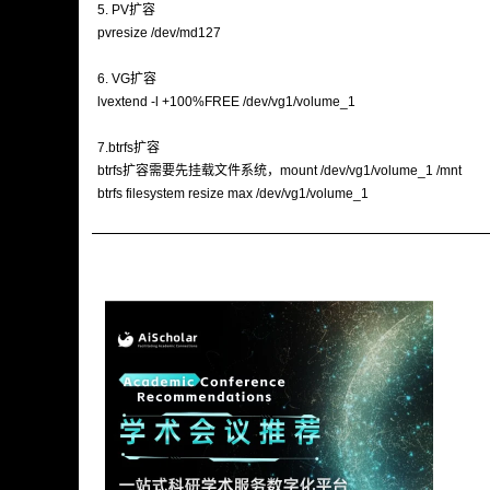
5. PV扩容
pvresize /dev/md127
6. VG扩容
lvextend -l +100%FREE /dev/vg1/volume_1
7.btrfs扩容
btrfs扩容需要先挂载文件系统，mount /dev/vg1/volume_1 /mnt
btrfs filesystem resize max /dev/vg1/volume_1