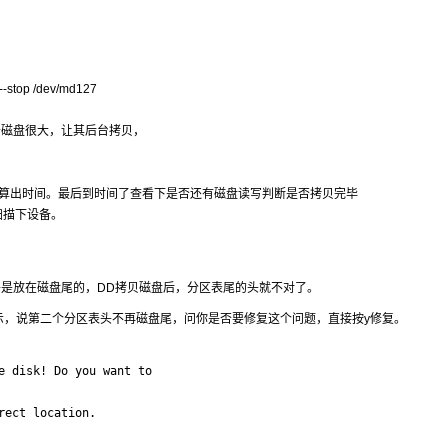
op /dev/md127
由于磁盘很大，让其后台拷贝，
，大致计算出时间。最后到时间了查看下是否还有磁盘读写判断是否拷贝完毕
扫描下设备。
头是放在磁盘尾的，DD拷贝磁盘后，分区表尾的头就不对了。
时候会提示，说第二个分区表头不再磁盘尾，问你是否要修复这个问题，直接按y修复。
e disk! Do you want to

ect location.
