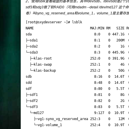
2、使用lsblk查看磁盘的基本信息，其中/dev/sdb、/dev/sdd是2个
sdf3和sdg3做了软RAID0（可用mdadm --detail /dev/md
卷）叫syno_vg_reserved_area和volume_1，
volume_1是主要
[root@sxydevserver ~]# lsblk

NAME                            MAJ:MIN RM   SIZE RO
sda                               8:0    0 447.1G  0
├─sda1                            8:1    0   200M  0
├─sda2                            8:2    0     1G  0
└─sda3                            8:3    0 445.9G  0
  ├─klas-root                   252:0    0 391.9G  0
  ├─klas-swap                   252:1    0     4G  0
  └─klas-backup                 252:2    0    50G  0
sdb                               8:16   0  14.6T  0
sdd                               8:48   0  14.6T  0
sdf                               8:80   0   5.5T  0
├─sdf1                            8:81   0     8G  0
├─sdf2                            8:82   0     2G  0
└─sdf3                            8:83   0   5.5T  0
  └─md127                         9:127  0  10.9T  0
    ├─vg1-syno_vg_reserved_area 252:3    0    12M  0
    └─vg1-volume_1              252:4    0  10.9T  0