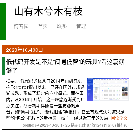
山有木兮木有枝
博客园
首页
联系
管理
2023年10月30日
低代码开发是不是“简易低智”的玩具?看这篇就
够了
摘要：
低代码的概念自2014年由研究机
构Forrester提出以来，已经在国外市场逐
渐成熟，形成了稳定的商业模式。而在国
内，从2018年开始，这一理念逐渐受到广
泛关注，尽管初期伴随着一些质疑的声
音，如“简易低智”、“新瓶旧酒”等批评，甚至有观点认为这只是一
些“外包公司”贴上的新标签。然而，经过近三年的发展
阅读全文
posted @ 2023-10-30 17:25 锅泥叽蛙
阅读(124)
评论(0)
推荐(0)