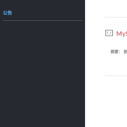
公告
My
摘要： 