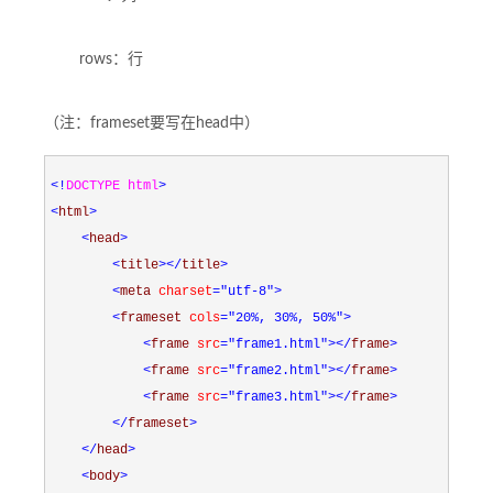
rows：行
（注：frameset要写在head中）
<!
DOCTYPE html
>
<
html
>
<
head
>
<
title
></
title
>
<
meta 
charset
="utf-8"
>
<
frameset 
cols
="20%, 30%, 50%"
>
<
frame 
src
="frame1.html"
></
frame
>
<
frame 
src
="frame2.html"
></
frame
>
<
frame 
src
="frame3.html"
></
frame
>
</
frameset
>
</
head
>
<
body
>