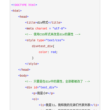
<!
DOCTYPE html
>
<
html
>
<
head
>
<
title
>
div样式
</
title
>
<
meta 
charset 
= "utf-8"
>
<!--
 使用CSS样式来改变div的属性 
-->
<
style 
type
="text/css"
>
            div#test_div
{
                color
:
 red
;
}
</
style
>
</
head
>
<
body
>
<!--
 只要是在div中的属性，全部都被改了 
-->
<
div 
id
="test_div"
>
<
p
>
我是小P
</
p
>
<
ol
>
<
li
>
我是li，我和我的兄弟们代表列表
</
li
>