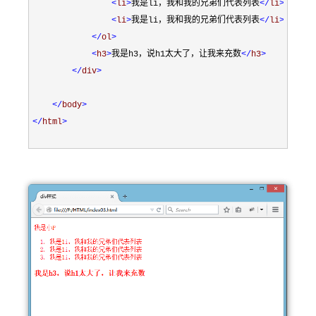
<
li
>
我是li，我和我的兄弟们代表列表
</
li
>
<
li
>
我是li，我和我的兄弟们代表列表
</
li
>
</
ol
>
<
h3
>
我是h3，说h1太大了，让我来充数
</
h3
>
</
div
>
</
body
>
</
html
>