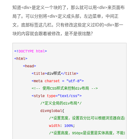
知道<div>是定义一个块的了，那么就可以用<div>来页面布
局了。可以分别将<div>定义成头部，左边菜单，中间正
文，底部标签这几栏。只有修改这些定义过ID的<div>那一
块的内容就会跟着被修改，是不是很炫酷？
<!
DOCTYPE html
>
<
html
>
<
head
>
<
title
>
div样式
</
title
>
<
meta 
charset 
= "utf-8"
>
<!--
 使用CSS样式来控制div布局 
-->
<
style 
type
="text/css"
>
/*
定义全局的div布局
*/
            div#global
{
/*
设置宽度，设置百分比可以根据浏览器自适应宽度
*
                width
:
 100%
;
/*
设置高度，950px是设置是实体高度，不能自适应的