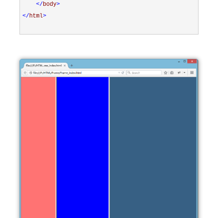
</
body
>
</
html
>