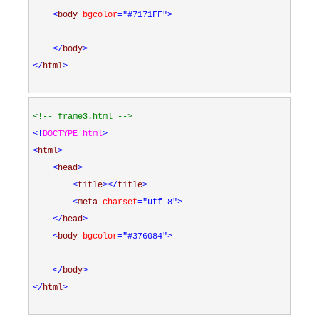
<
body 
bgcolor
="#7171FF"
>
</
body
>
</
html
>
<!--
 frame3.html 
-->
<!
DOCTYPE html
>
<
html
>
<
head
>
<
title
></
title
>
<
meta 
charset
="utf-8"
>
</
head
>
<
body 
bgcolor
="#376084"
>
</
body
>
</
html
>