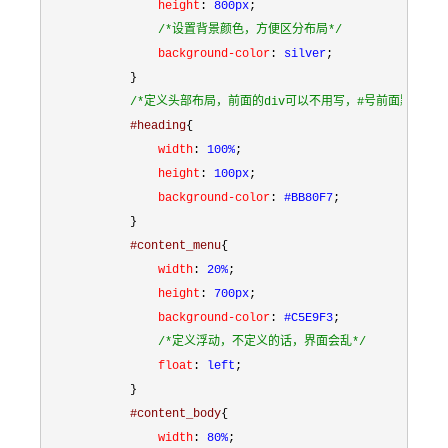
                height
:
 800px
;
/*
设置背景颜色，方便区分布局
*/
                background-color
:
 silver
;
}
/*
定义头部布局，前面的div可以不用写，#号前面默认有个
            #heading
{
                width
:
 100%
;
                height
:
 100px
;
                background-color
:
 #BB80F7
;
}
            #content_menu
{
                width
:
 20%
;
                height
:
 700px
;
                background-color
:
 #C5E9F3
;
/*
定义浮动，不定义的话，界面会乱
*/
                float
:
 left
;
}
            #content_body
{
                width
:
 80%
;