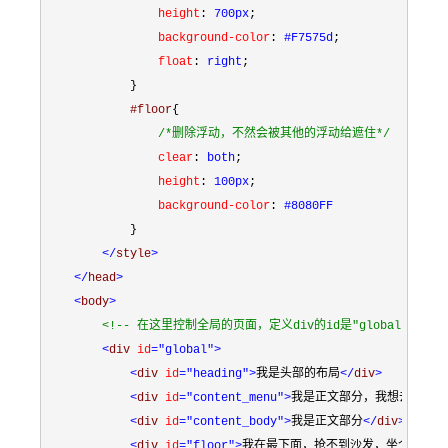
                height
:
 700px
;
                background-color
:
 #F7575d
;
                float
:
 right
;
}
            #floor
{
/*
删除浮动，不然会被其他的浮动给遮住
*/
                clear
:
 both
;
                height
:
 100px
;
                background-color
:
 #8080FF

}
</
style
>
</
head
>
<
body
>
<!--
 在这里控制全局的页面，定义div的id是"global" 
-->
<
div 
id
="global"
>
<
div 
id
="heading"
>
我是头部的布局
</
div
>
<
div 
id
="content_menu"
>
我是正文部分，我想去左边的
<
div 
id
="content_body"
>
我是正文部分
</
div
>
<
div 
id
="floor"
>
我在最下面，抢不到沙发，坐个地板可