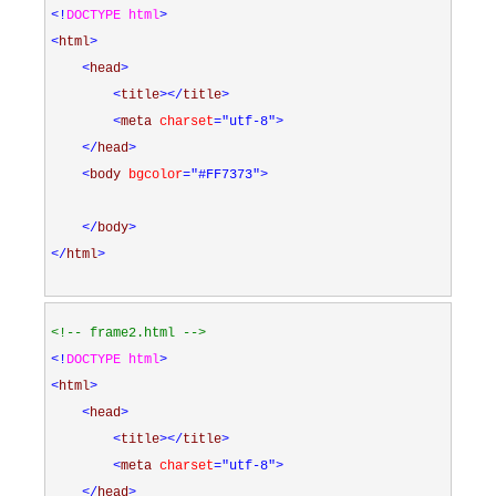
<!
DOCTYPE html
>
<
html
>
<
head
>
<
title
></
title
>
<
meta 
charset
="utf-8"
>
</
head
>
<
body 
bgcolor
="#FF7373"
>
</
body
>
</
html
>
<!--
 frame2.html 
-->
<!
DOCTYPE html
>
<
html
>
<
head
>
<
title
></
title
>
<
meta 
charset
="utf-8"
>
</
head
>