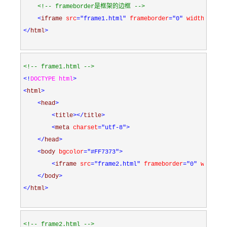
<!--
 frameborder是框架的边框 
-->
<
iframe 
src
="frame1.html"
 frameborder
="0"
 width
="500"
</
html
>
<!--
 frame1.html 
-->
<!
DOCTYPE html
>
<
html
>
<
head
>
<
title
></
title
>
<
meta 
charset
="utf-8"
>
</
head
>
<
body 
bgcolor
="#FF7373"
>
<
iframe 
src
="frame2.html"
 frameborder
="0"
 width
="
</
body
>
</
html
>
<!--
 frame2.html 
-->