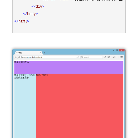
</
div
>
</
body
>
</
html
>