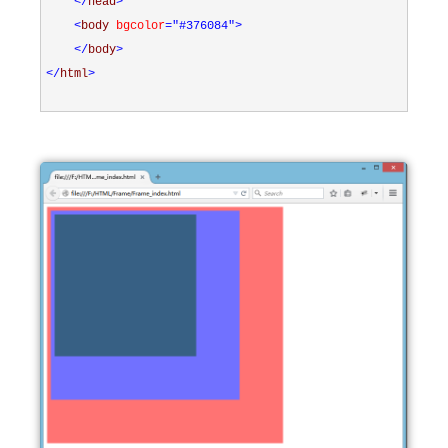
</
head
>
<
body 
bgcolor
="#376084"
>
</
body
>
</
html
>