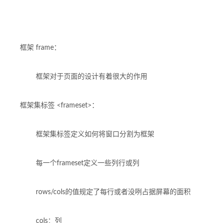
框架 frame：
框架对于页面的设计有着很大的作用
框架集标签 <frameset>：
框架集标签定义如何将窗口分割为框架
每一个frameset定义一些列行或列
rows/cols的值规定了每行或者没咧占据屏幕的面积
cols：列