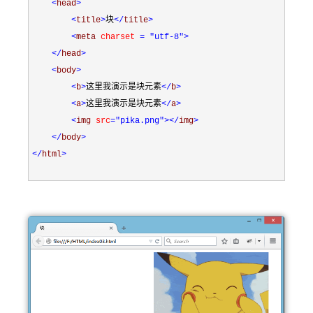
<
head
>
<
title
>
块
</
title
>
<
meta 
charset 
= "utf-8"
>
</
head
>
<
body
>
<
b
>
这里我演示是块元素
</
b
>
<
a
>
这里我演示是块元素
</
a
>
<
img 
src
="pika.png"
></
img
>
</
body
>
</
html
>