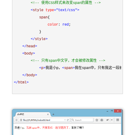
<!--
 使用CSS样式来改变span的属性 
-->
<
style 
type
="text/css"
>
            span
{
                color
:
 red
;
}
</
style
>
</
head
>
<
body
>
<!--
 只有span中文字，才会被修改属性 
-->
<
p
>
我是小p，
<
span
>
我在span中，只有我这一段被更改了
</
body
>
</
html
>