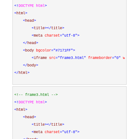
<!
DOCTYPE html
>
<
html
>
<
head
>
<
title
></
title
>
<
meta 
charset
="utf-8"
>
</
head
>
<
body 
bgcolor
="#7171FF"
>
<
iframe 
src
="frame3.html"
 frameborder
="0"
 width
="
</
body
>
</
html
>
<!--
 frame3.html 
-->
<!
DOCTYPE html
>
<
html
>
<
head
>
<
title
></
title
>
<
meta 
charset
="utf-8"
>