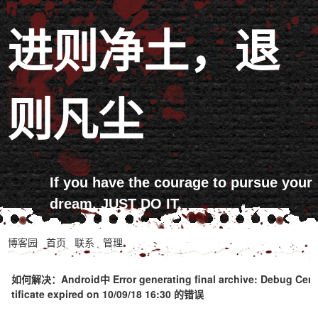
进则净土，退
则凡尘
If you have the courage to pursue your
dream, JUST DO IT.
博客园
首页
联系
管理
如何解决：Android中 Error generating final archive: Debug Cer
tificate expired on 10/09/18 16:30 的错误