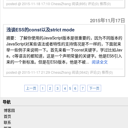
posted @ 2015-11-18 17:10 ChessZhang
阅读(895)
评论(0)
推荐(0)
2015年11月17日
浅谈ES5的const以及strict mode
摘要： 了解你使用的JavaScript版本是很重要的，因为不同版本的
JavaScript对某些语法或者特性的支持情况是不一样的，下面就来
举一些例子来说明一下。首先来看一下const关键字，学过比如Jav
a，c等语言的都知道，这是一个声明常量的关键字。他是ES5引入
来的一个新标准。但是在ES3版本，他是不被...
阅读全文
posted @ 2015-11-17 21:29 ChessZhang
阅读(3642)
评论(2)
推荐(0)
上一页
1
2
3
4
5
6
7
下一页
导航
博客园
首页
联系