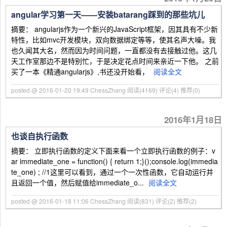
angular学习第一天——安装batarang踩到的那些坑儿
摘要： angularjs作为一个新兴的JavaScript框架，因其具有不少新
特性，比如mvc开发模块，双向数据绑定等等，使其名声大噪。我
也久闻其大名，然而因为时间问题，一直都没有去接触过他。这几
天工作室那边不是特别忙，于是决定花点时间来亲近一下他。 之前
买了一本《精通angularjs》,书还没开始看，
阅读全文
posted @ 2016-01-20 19:49 ChessZhang
阅读(4169)
评论(4)
推荐(0)
2016年1月18日
也谈自执行函数
摘要： 立即执行函数的定义下面来看一个立即执行函数的例子：v
ar immediate_one = function() { return 1;}();console.log(immedia
te_one) ; //1这里可以看到，通过一个一次性函数，它自动运行并
且返回一个值，然后赋值给immediate_o...
阅读全文
posted @ 2016-01-18 11:06 ChessZhang
阅读(831)
评论(2)
推荐(2)