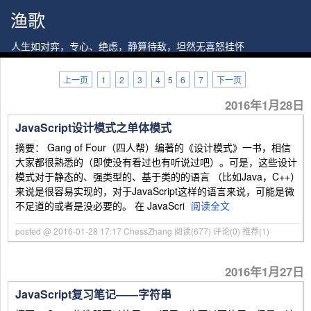
渔歌
人生如对弈，专心、绝虑，静算待敌，坦然无喜怒挂怀
上一页
1
2
3
4
5
6
7
下一页
2016年1月28日
JavaScript设计模式之单体模式
摘要： Gang of Four（四人帮）编著的《设计模式》一书，相信
大家都很熟悉的（即使没有看过也有听说过吧）。可是，这些设计
模式对于静态的、强类型的、基于类的的语言 （比如Java，C++）
来说是很容易实现的，对于JavaScript这样的语言来说，可能是微
不足道的或者是没必要的。 在 JavaScri
阅读全文
posted @ 2016-01-28 17:17 ChessZhang
阅读(677)
评论(0)
推荐(1)
2016年1月27日
JavaScript复习笔记——字符串